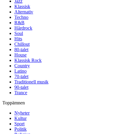
Jazz
Klassisk
Alternativ
Techno
R&B
Hårdrock
Soul
Hits
Chillout
80-talet
House
Klassisk Rock
Country
Latino
70-talet
Traditionell musik
90-talet
Trance
Toppämnen
Nyheter
Kultur
Sport
Politik