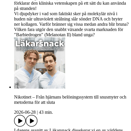
förklarar den kliniska vetenskapen på ett sätt du kan använda
på stranden!
Vi djupdyker i vad som faktiskt sker på molekylär nivå i
huden när ultraviolett strålning slår sönder DNA och bryter
ner kollagen. Varför bränner sig vissa medan andra blir bruna?
Vilken fara utgör den snabbt växande svarta marknaden för
"Barbiedrogen" (Melanotan II) bland unga?
Nikotinet – Från hjärnans belöningssystem till snusmyter och
metoderna för att sluta
2026-06-28
|
43 min.
I dagens avsnitt av Läkarsnack dissekerar vi en av världens