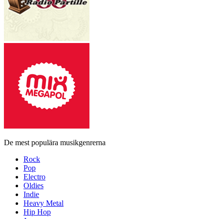
De mest populära musikgenrerna
Rock
Pop
Electro
Oldies
Indie
Heavy Metal
Hip Hop