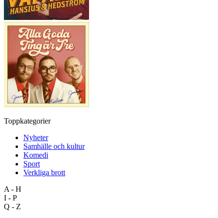
Toppkategorier
Nyheter
Samhälle och kultur
Komedi
Sport
Verkliga brott
A - H
I - P
Q - Z