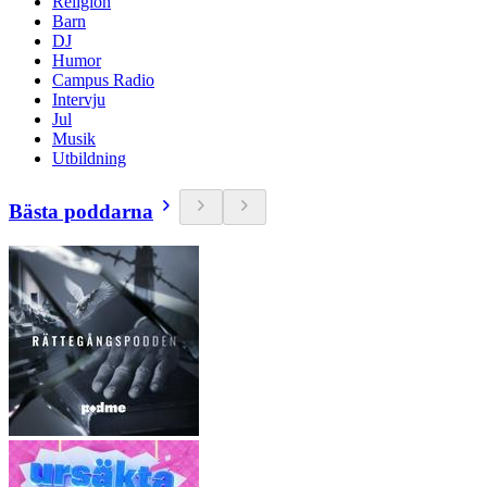
Religion
Barn
DJ
Humor
Campus Radio
Intervju
Jul
Musik
Utbildning
Bästa poddarna