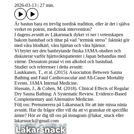
2026-03-13
|
27 min.
Är bastun bara en trevlig nordisk tradition, eller är det i själva
verket en potent, medicinsk intervention?
I dagens avsnitt av Läkarsnack dyker vi ner i vetenskapen
bakom bastubad och tittar på vad "termisk stress" faktiskt gör
med våra blodkärl, våra hjärtan och våra hjärnor.
Vi bryter ner den banbrytande finska JAMA-studien och
diskuterar varför hjärtsviktspatienter i Japan behandlas med
värme. Dessutom pratat vi om alkohol och bastubad.
Studier och referenser i detta avsnitt:
Laukkanen, T., et al. (2015). Association Between Sauna
Bathing and Fatal Cardiovascular and All-Cause Mortality
Events. JAMA Internal Medicine.
Hussain, J., & Cohen, M. (2018). Clinical Effects of Regular
Dry Sauna Bathing: A Systematic Review. Evidence-Based
Complementary and Alternative Medicine.
Följ oss: Prenumerera på Läkarsnack för att inte missa nästa
avsnitt. Har du frågor eller vill du att vi granskar ett specifikt
ämne? Hör av dig till oss på instagram @lakar_snack eller
lakarsnack@gmail.com