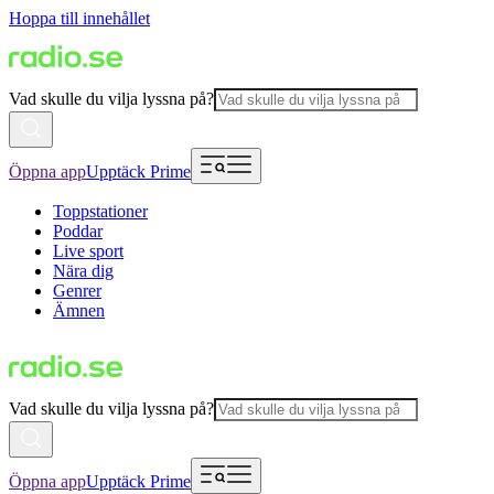
Hoppa till innehållet
Vad skulle du vilja lyssna på?
Öppna app
Upptäck Prime
Toppstationer
Poddar
Live sport
Nära dig
Genrer
Ämnen
Vad skulle du vilja lyssna på?
Öppna app
Upptäck Prime