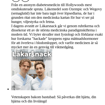
Från en anonym diabetesmedicin till Hollywoods mest
omdiskuterade spruta. Läkemedel som Ozempic och Wegovy
(semaglutid) har inte bara tagit över löpsedlarna, de har i
grunden ritat om den medicinska kartan för hur vi ser på
hunger, viljestyrka och fetma.
I dagens avsnitt av Läkarsnack går vi genom rubrikerna och
dissekerar ett av de största medicinska paradigmskifterna i
modern tid. Vi byter skvaller mot fysiologi och förklarar exakt
hur forskarna "hackade" kroppens egna mättnadshormoner
för att överleva i blodomloppet, och varför medicinen är så
mycket mer än en genväg till viktnedgång.
Vetenskapen bakom bastubad: Så påverkas ditt hjärta, din
hjärna och din livslängd