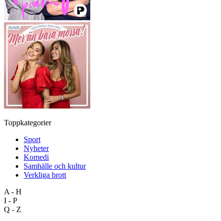
Toppkategorier
Sport
Nyheter
Komedi
Samhälle och kultur
Verkliga brott
A - H
I - P
Q - Z