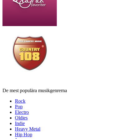
De mest populära musikgenrerna
Rock
Pop
Electro
Oldies
Indie
Heavy Metal
Hip Hop