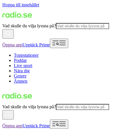
Hoppa till innehållet
Vad skulle du vilja lyssna på?
Öppna app
Upptäck Prime
Toppstationer
Poddar
Live sport
Nära dig
Genrer
Ämnen
Vad skulle du vilja lyssna på?
Öppna app
Upptäck Prime