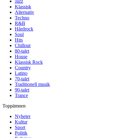
Jazz
Klassisk
Alternativ
Techno
R&B
Hårdrock
Soul
Hits
Chillout
80-talet
House
Klassisk Rock
Country
Latino
70-talet
Traditionell musik
90-talet
Trance
Toppämnen
Nyheter
Kultur
Sport
Politik