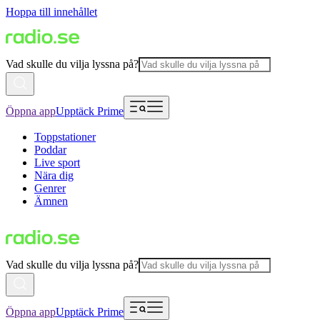
Hoppa till innehållet
Vad skulle du vilja lyssna på?
Öppna app
Upptäck Prime
Toppstationer
Poddar
Live sport
Nära dig
Genrer
Ämnen
Vad skulle du vilja lyssna på?
Öppna app
Upptäck Prime