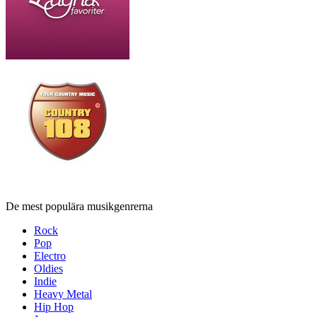
De mest populära musikgenrerna
Rock
Pop
Electro
Oldies
Indie
Heavy Metal
Hip Hop