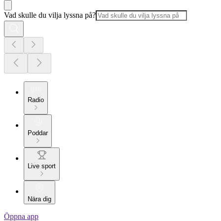
Vad skulle du vilja lyssna på?
Radio
Poddar
Live sport
Nära dig
Öppna app