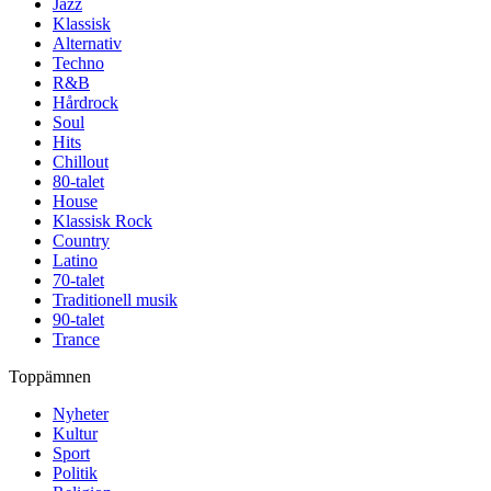
Jazz
Klassisk
Alternativ
Techno
R&B
Hårdrock
Soul
Hits
Chillout
80-talet
House
Klassisk Rock
Country
Latino
70-talet
Traditionell musik
90-talet
Trance
Toppämnen
Nyheter
Kultur
Sport
Politik