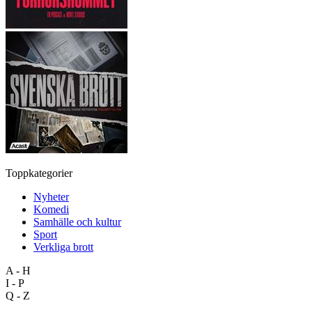
Toppkategorier
Nyheter
Komedi
Samhälle och kultur
Sport
Verkliga brott
A - H
I - P
Q - Z