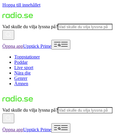
Hoppa till innehållet
Vad skulle du vilja lyssna på?
Öppna app
Upptäck Prime
Toppstationer
Poddar
Live sport
Nära dig
Genrer
Ämnen
Vad skulle du vilja lyssna på?
Öppna app
Upptäck Prime