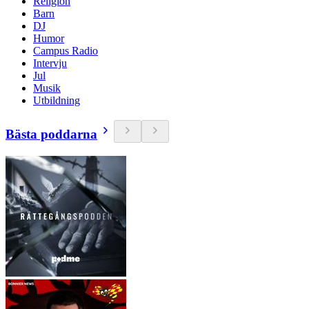
Religion
Barn
DJ
Humor
Campus Radio
Intervju
Jul
Musik
Utbildning
Bästa poddarna