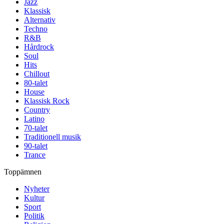
Jazz
Klassisk
Alternativ
Techno
R&B
Hårdrock
Soul
Hits
Chillout
80-talet
House
Klassisk Rock
Country
Latino
70-talet
Traditionell musik
90-talet
Trance
Toppämnen
Nyheter
Kultur
Sport
Politik