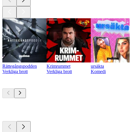
Rättegångspodden
Krimrummet
ursäkta
Verkliga brott
Verkliga brott
Komedi
För närvarande
populära
För närvarande
populära
För närvarande
populära