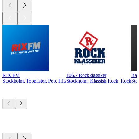
RIX FM
106.7 Rockklassiker
Ban
Stockholm, Topplistor, Pop, Hits
Stockholm, Klassisk Rock, Rock
Sto
Bästa
poddarna
Bästa
poddarna
Bästa
poddarna