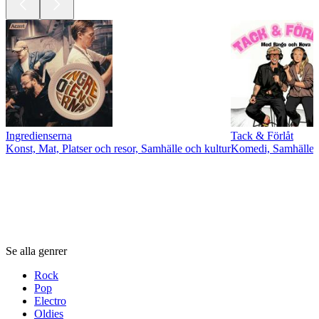
Ingredienserna
Tack & Förlåt
Konst, Mat, Platser och resor, Samhälle och kultur
Komedi, Samhälle o
Genrer
Genrer
Genrer
Se alla genrer
Rock
Pop
Electro
Oldies