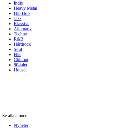
Indie
Heavy Metal
Hip Hop
Jazz
Klassisk
Alternativ
Techno
R&B
Hårdrock
Soul
Hits
Chillout
80-talet
House
ämnen
ämnen
ämnen
Se alla ämnen
Nyheter