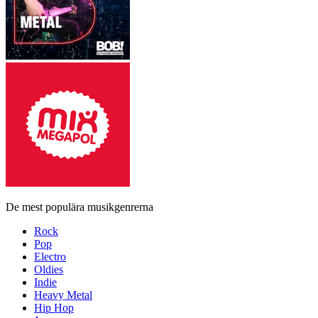
De mest populära musikgenrerna
Rock
Pop
Electro
Oldies
Indie
Heavy Metal
Hip Hop