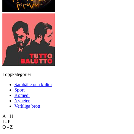
Toppkategorier
Samhälle och kultur
Sport
Komedi
Nyheter
Verkliga brott
A - H
I - P
Q - Z