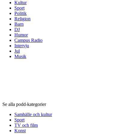
Kultur
Sport
Politik
Religion
Barn
DJ
Humor
Campus Radio
Intervju
Jul
Musik
Podd-kategorier
Podd-kategorier
Podd-kategorier
Se alla podd-kategorier
Samhälle och kultur
Sport
TV och film
Konst