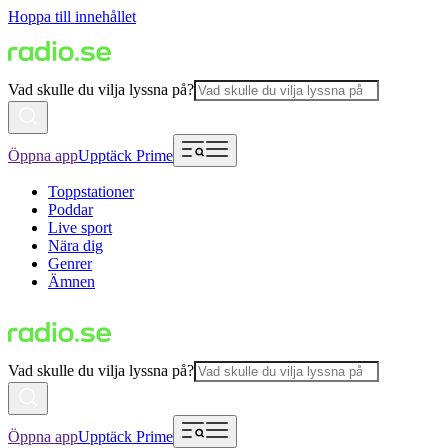
Hoppa till innehållet
Vad skulle du vilja lyssna på?
Öppna app
Upptäck Prime
Toppstationer
Poddar
Live sport
Nära dig
Genrer
Ämnen
Vad skulle du vilja lyssna på?
Öppna app
Upptäck Prime