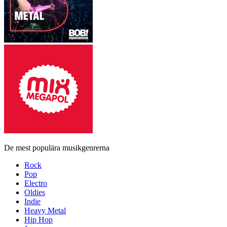
De mest populära musikgenrerna
Rock
Pop
Electro
Oldies
Indie
Heavy Metal
Hip Hop