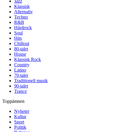
Jazz
Klassisk
Alternativ
Techno
R&B
Hårdrock
Soul
Hits
Chillout
80-talet
House
Klassisk Rock
Country
Latino
70-talet
Traditionell musik
90-talet
Trance
Toppämnen
Nyheter
Kultur
Sport
Politik