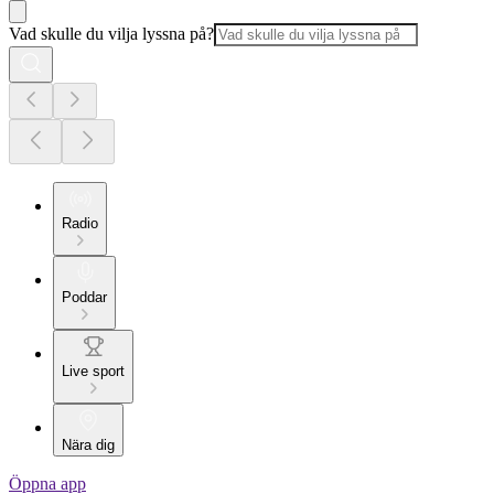
Vad skulle du vilja lyssna på?
Radio
Poddar
Live sport
Nära dig
Öppna app