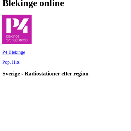
Blekinge
online
P4 Blekinge
Pop, Hits
Sverige
-
Radiostationer efter region
Blekinge
Bohuslän
Dalarna
Gotland
Halland
Norrbotten
Östergötland
Skåne
Södermanlands län