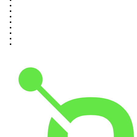
3
.
ursäkta
4
.
Spöktimmen
5
.
Mer än bara morsa!
6
.
Alex & Sigges podcast
7
.
Förhörsrummet
8
.
Historiepodden
9
.
Flashback Forever
10
.
Tutto Balutto