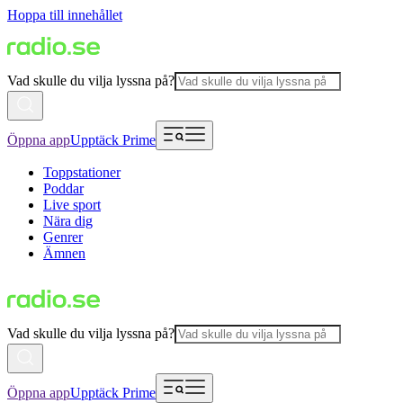
Hoppa till innehållet
Vad skulle du vilja lyssna på?
Öppna app
Upptäck Prime
Toppstationer
Poddar
Live sport
Nära dig
Genrer
Ämnen
Vad skulle du vilja lyssna på?
Öppna app
Upptäck Prime