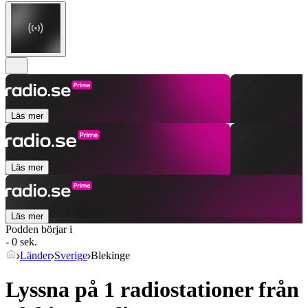
Läs mer
Läs mer
Läs mer
Podden börjar i
- 0 sek.
Länder
Sverige
Blekinge
Lyssna på 1 radiostationer från