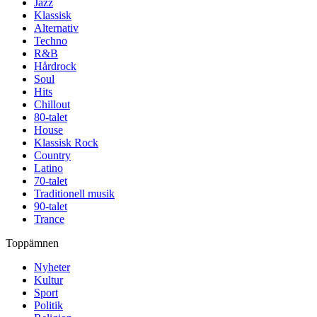
Jazz
Klassisk
Alternativ
Techno
R&B
Hårdrock
Soul
Hits
Chillout
80-talet
House
Klassisk Rock
Country
Latino
70-talet
Traditionell musik
90-talet
Trance
Toppämnen
Nyheter
Kultur
Sport
Politik