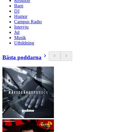
Religion
Barn
DJ
Humor
Campus Radio
Intervju
Jul
Musik
Utbildning
Bästa poddarna