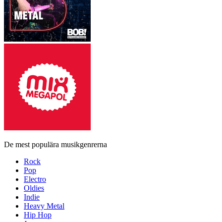
De mest populära musikgenrerna
Rock
Pop
Electro
Oldies
Indie
Heavy Metal
Hip Hop