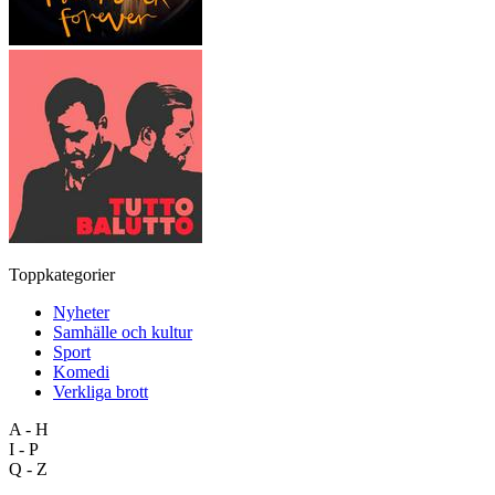
Toppkategorier
Nyheter
Samhälle och kultur
Sport
Komedi
Verkliga brott
A - H
I - P
Q - Z