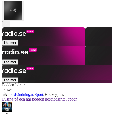
Läs mer
Läs mer
Läs mer
Podden börjar i
- 0 sek.
Poddsändningar
Sport
Hockeypuls
Lyssna på den här podden kostnadsfritt i appen: