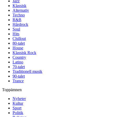
Jazz
Klassisk
Alternativ
Techno
R&B
Hårdrock
Soul
Hits
Chillout
80-talet
House
Klassisk Rock
Country
Latino
70-talet
Traditionell musik
90-talet
Trance
Toppämnen
Nyheter
Kultur
Sport
Politik