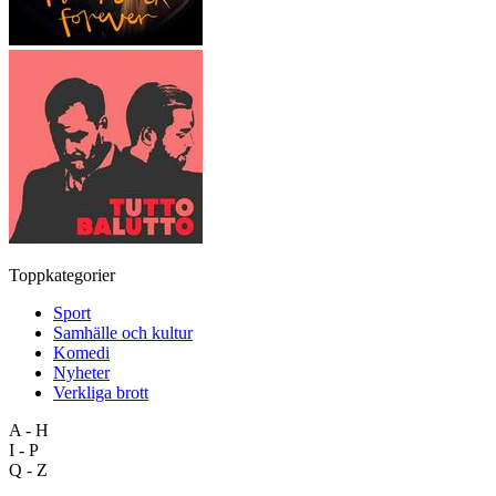
Toppkategorier
Sport
Samhälle och kultur
Komedi
Nyheter
Verkliga brott
A - H
I - P
Q - Z