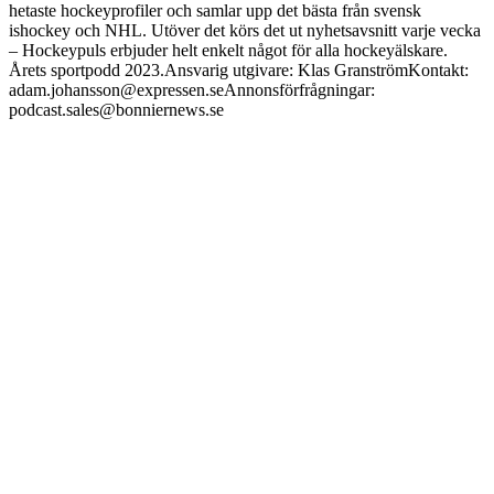
hetaste hockeyprofiler och samlar upp det bästa från svensk
ishockey och NHL. Utöver det körs det ut nyhetsavsnitt varje vecka
– Hockeypuls erbjuder helt enkelt något för alla hockeyälskare.
Årets sportpodd 2023.Ansvarig utgivare: Klas GranströmKontakt:
adam.johansson@expressen.seAnnonsf
örfrågningar:
podcast.sales@bonniernews.se
Podcast-webbplats