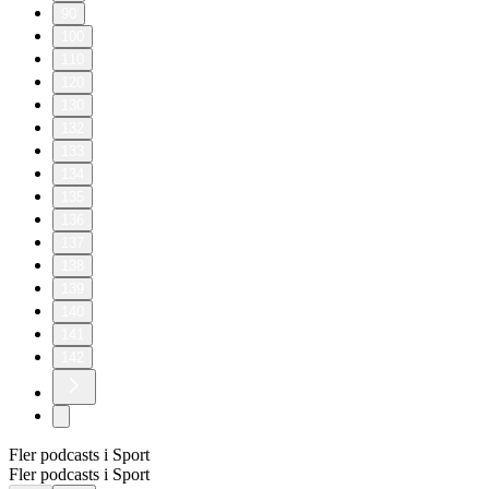
90
100
110
120
130
132
133
134
135
136
137
138
139
140
141
142
Fler podcasts i Sport
Fler podcasts i Sport