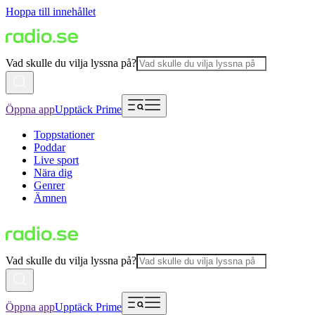
Hoppa till innehållet
Vad skulle du vilja lyssna på?
Öppna app
Upptäck Prime
Toppstationer
Poddar
Live sport
Nära dig
Genrer
Ämnen
Vad skulle du vilja lyssna på?
Öppna app
Upptäck Prime