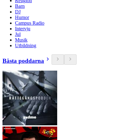
Religion
Barn
DJ
Humor
Campus Radio
Intervju
Jul
Musik
Utbildning
Bästa poddarna