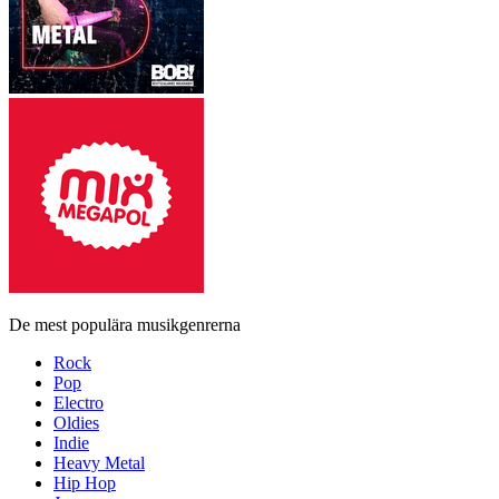
De mest populära musikgenrerna
Rock
Pop
Electro
Oldies
Indie
Heavy Metal
Hip Hop