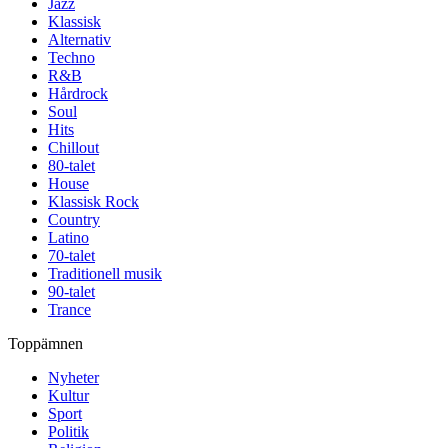
Jazz
Klassisk
Alternativ
Techno
R&B
Hårdrock
Soul
Hits
Chillout
80-talet
House
Klassisk Rock
Country
Latino
70-talet
Traditionell musik
90-talet
Trance
Toppämnen
Nyheter
Kultur
Sport
Politik