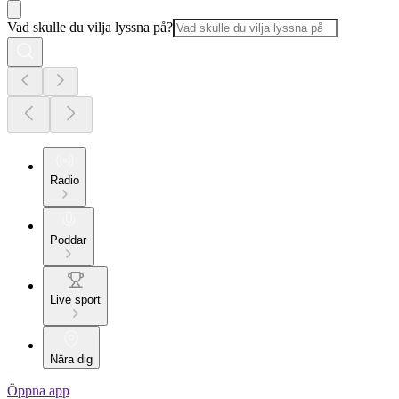
Vad skulle du vilja lyssna på?
Radio
Poddar
Live sport
Nära dig
Öppna app