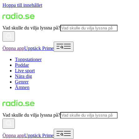
Hoppa till innehållet
Vad skulle du vilja lyssna på?
Öppna app
Upptäck Prime
Toppstationer
Poddar
Live sport
Nära dig
Genrer
Ämnen
Vad skulle du vilja lyssna på?
Öppna app
Upptäck Prime