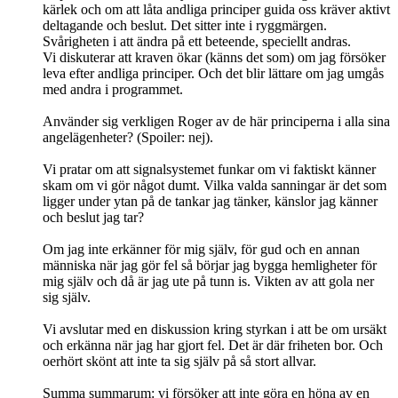
kärlek och om att låta andliga principer guida oss kräver aktivt
deltagande och beslut. Det sitter inte i ryggmärgen.
Svårigheten i att ändra på ett beteende, speciellt andras.
Vi diskuterar att kraven ökar (känns det som) om jag försöker
leva efter andliga principer. Och det blir lättare om jag umgås
med andra i programmet.
Använder sig verkligen Roger av de här principerna i alla sina
angelägenheter? (Spoiler: nej).
Vi pratar om att signalsystemet funkar om vi faktiskt känner
skam om vi gör något dumt. Vilka valda sanningar är det som
ligger under ytan på de tankar jag tänker, känslor jag känner
och beslut jag tar?
Om jag inte erkänner för mig själv, för gud och en annan
människa när jag gör fel så börjar jag bygga hemligheter för
mig själv och då är jag ute på tunn is. Vikten av att gola ner
sig själv.
Vi avslutar med en diskussion kring styrkan i att be om ursäkt
och erkänna när jag har gjort fel. Det är där friheten bor. Och
oerhört skönt att inte ta sig själv på så stort allvar.
Summa summarum: vi försöker att inte göra en höna av en