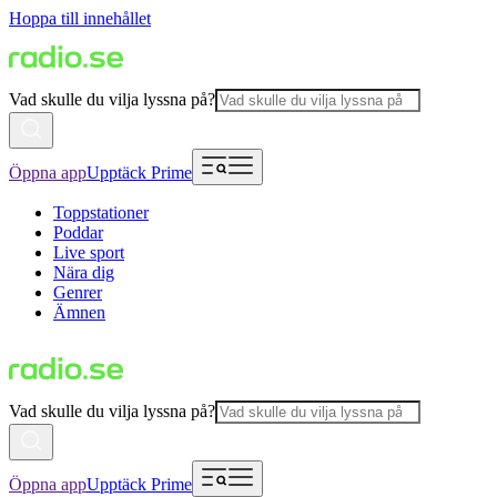
Hoppa till innehållet
Vad skulle du vilja lyssna på?
Öppna app
Upptäck Prime
Toppstationer
Poddar
Live sport
Nära dig
Genrer
Ämnen
Vad skulle du vilja lyssna på?
Öppna app
Upptäck Prime