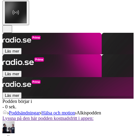
Läs mer
Läs mer
Läs mer
Podden börjar i
- 0 sek.
Poddsändningar
Hälsa och motion
Alkispodden
Lyssna på den här podden kostnadsfritt i appen: