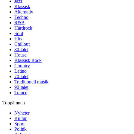
Jazz
Klassisk
Alternativ
Techno
R&B
Hårdrock
Soul
Hits
Chillout
80-talet
House
Klassisk Rock
Country
Latino
70-talet
Traditionell musik
90-talet
Trance
Toppämnen
Nyheter
Kultur
Sport
Politik