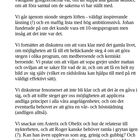
om att föra samtal om de sakerna vi har ställt med.
Vi går igenom nionde stegets löften - väldigt inspirerande
läsning (!) och en maffig lista med hög ambitionsnivå. Johan
funderade på om det kunde vara ett 10-stegsprogram men
insåg att det inte var det.
Vi fortsätter att diskutera om att vara klar med det gamla livet,
om möjligheten att få till ett heltäckande steg 4 om att göra
stegen i olika program, om medberoende och kemiskt
beroende. Vi pratar om att viljan att sopa grejer under mattan
och oviljan att se saker för vad de är, och om att få en helt ny
bild av sig själv (vilket en rädslolista kan hjälpa till med på ett
väldigt effektivt sätt).
Vi diskuterar fenomenet att inte bli klar och att det är en gåva i
sig, och att tolfte steget ger oss möjligheten att applicera
andliga principer i alla våra angelägenheter, och om det
eventuella behovet av att göra en vår- och höststädning
(andligen alltså).
Vi snackar om Asterix och Obelix och hur de relaterar till
nykterheten, och att Roger kanske behöver ramla i grytan igen
(?). Kan han även upplevas som arg, grinig och gubbig? Och