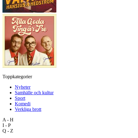
Toppkategorier
Nyheter
Samhälle och kultur
Sport
Komedi
Verkliga brott
A - H
I - P
Q - Z