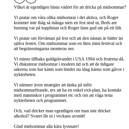
Vilket är egentligen bästa vädret för att dricka på midsommar?
Vi pratar om våra olika midsomrar i det aktiva, och Roger
kommer inte ihåg så många men en fest stod ut, Beds are
burning var på topplistan och Roger fann gud ute på ett fält.
Vi pratar om förväntan på fest och att den nästan är bättre än
själva festen. Om midsommar som en liten mini-festival och
att begränsningarna monteras ner.
Vi minns tillbaka guldgrävandet i USA 1994 och festerna då.
Vi diskuterar midsomrar i modern tid och att de tidigare
sakerna som har känts som hinder nu idag känns som gåvor i
nykterheten.
Vi nämner även strategier att tänka på inför
midsommarfirande, tex att ha en enkel exit-plan, ha kontakt
med människor i programmet etc och om att våga testa
nykterheten och programmet.
Och, vad dricker man egentligen om man inte dricker
alkohol? Svaret får ni i veckans avsnitt!
Glad midsommar alla kära lyssnare!