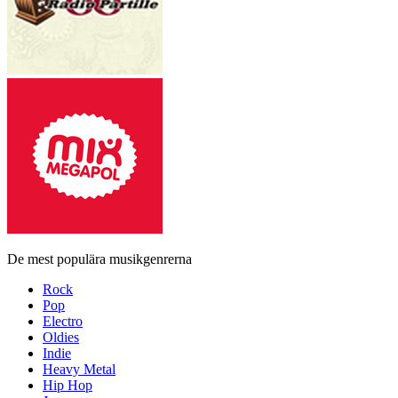
De mest populära musikgenrerna
Rock
Pop
Electro
Oldies
Indie
Heavy Metal
Hip Hop