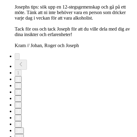
Josephs tips: sök upp en 12-stegsgemenskap och gå på ett
möte. Tänk att ni inte behöver vara en person som dricker
varje dag i veckan för att vara alkoholist.
Tack för oss och tack Joseph för att du ville dela med dig av
dina insikter och erfarenheter!
Kram // Johan, Roger och Joseph
1
2
3
4
5
6
7
8
9
10