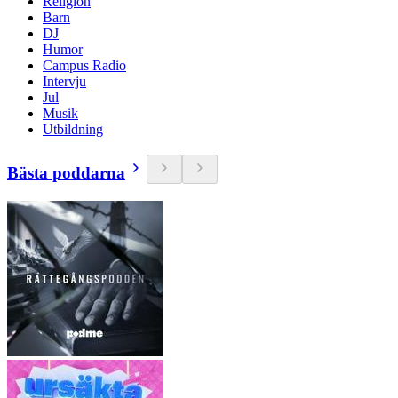
Religion
Barn
DJ
Humor
Campus Radio
Intervju
Jul
Musik
Utbildning
Bästa poddarna