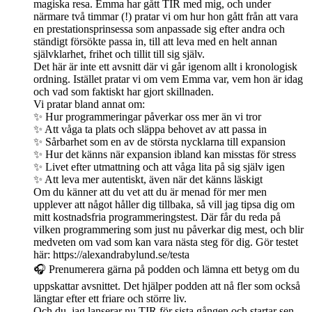
magiska resa. Emma har gått TIR med mig, och under
närmare två timmar (!) pratar vi om hur hon gått från att vara
en prestationsprinsessa som anpassade sig efter andra och
ständigt försökte passa in, till att leva med en helt annan
självklarhet, frihet och tillit till sig själv.
Det här är inte ett avsnitt där vi går igenom allt i kronologisk
ordning. Istället pratar vi om vem Emma var, vem hon är idag
och vad som faktiskt har gjort skillnaden.
Vi pratar bland annat om:
✨ Hur programmeringar påverkar oss mer än vi tror
✨ Att våga ta plats och släppa behovet av att passa in
✨ Sårbarhet som en av de största nycklarna till expansion
✨ Hur det känns när expansion ibland kan misstas för stress
✨ Livet efter utmattning och att våga lita på sig själv igen
✨ Att leva mer autentiskt, även när det känns läskigt
Om du känner att du vet att du är menad för mer men
upplever att något håller dig tillbaka, så vill jag tipsa dig om
mitt kostnadsfria programmeringstest. Där får du reda på
vilken programmering som just nu påverkar dig mest, och blir
medveten om vad som kan vara nästa steg för dig. Gör testet
här: https://alexandrabylund.se/testa
🎧 Prenumerera gärna på podden och lämna ett betyg om du
uppskattar avsnittet. Det hjälper podden att nå fler som också
längtar efter ett friare och större liv.
Och du, jag lanserar nu TIR för sista gången och startar sen