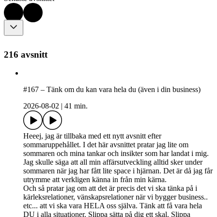
216 avsnitt
#167 – Tänk om du kan vara hela du (även i din business)
2026-08-02
|
41 min.
Heeej, jag är tillbaka med ett nytt avsnitt efter
sommaruppehållet. I det här avsnittet pratar jag lite om
sommaren och mina tankar och insikter som har landat i mig.
Jag skulle säga att all min affärsutveckling alltid sker under
sommaren när jag har fått lite space i hjärnan. Det är då jag får
utrymme att verkligen känna in från min kärna.
Och så pratar jag om att det är precis det vi ska tänka på i
kärleksrelationer, vänskapsrelationer när vi bygger business..
etc... att vi ska vara HELA oss själva. Tänk att få vara hela
DU i alla situationer. Slippa sätta på dig ett skal. Slippa