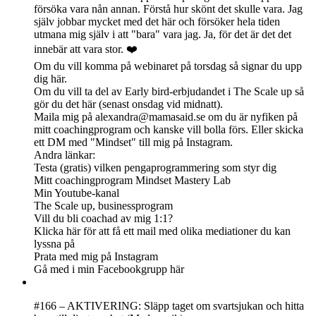
försöka vara nån annan. Förstå hur skönt det skulle vara. Jag
själv jobbar mycket med det här och försöker hela tiden
utmana mig själv i att "bara" vara jag. Ja, för det är det det
innebär att vara stor. ❤️
Om du vill komma på webinaret på torsdag så signar du upp
dig här.
Om du vill ta del av Early bird-erbjudandet i The Scale up så
gör du det här (senast onsdag vid midnatt).
Maila mig på
alexandra@mamasaid.se
om du är nyfiken på
mitt coachingprogram och kanske vill bolla förs. Eller skicka
ett DM med "Mindset" till mig på Instagram.
Andra länkar:
Testa (gratis) vilken pengaprogrammering som styr dig
Mitt coachingprogram Mindset Mastery Lab
Min Youtube-kanal
The Scale up, businessprogram
Vill du bli coachad av mig 1:1?
Klicka här för att få ett mail med olika mediationer du kan
lyssna på
Prata med mig på Instagram
Gå med i min Facebookgrupp här
#166 – AKTIVERING: Släpp taget om svartsjukan och hitta