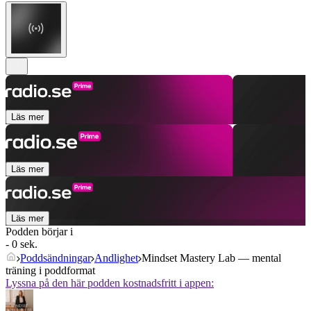
Läs mer
Läs mer
Läs mer
Podden börjar i
- 0 sek.
Poddsändningar
Andlighet
Mindset Mastery Lab — mental
träning i poddformat
Lyssna på den här podden kostnadsfritt i appen: