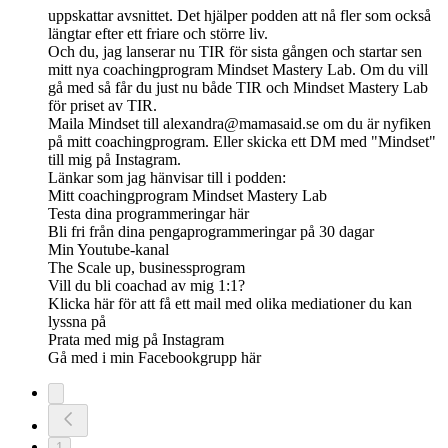
uppskattar avsnittet. Det hjälper podden att nå fler som också
längtar efter ett friare och större liv.
Och du, jag lanserar nu TIR för sista gången och startar sen
mitt nya coachingprogram Mindset Mastery Lab. Om du vill
gå med så får du just nu både TIR och Mindset Mastery Lab
för priset av TIR.
Maila Mindset till
alexandra@mamasaid.se
om du är nyfiken
på mitt coachingprogram. Eller skicka ett DM med "Mindset"
till mig på Instagram.
Länkar som jag hänvisar till i podden:
Mitt coachingprogram Mindset Mastery Lab
Testa dina programmeringar här
Bli fri från dina pengaprogrammeringar på 30 dagar
Min Youtube-kanal
The Scale up, businessprogram
Vill du bli coachad av mig 1:1?
Klicka här för att få ett mail med olika mediationer du kan
lyssna på
Prata med mig på Instagram
Gå med i min Facebookgrupp här
1