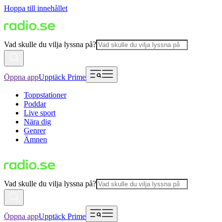
Hoppa till innehållet
Vad skulle du vilja lyssna på?
Öppna app
Upptäck Prime
Toppstationer
Poddar
Live sport
Nära dig
Genrer
Ämnen
Vad skulle du vilja lyssna på?
Öppna app
Upptäck Prime