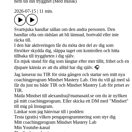
hem till din trygghet (Med musik)
2026-07-15
|
11 min.
Svartsjuka handlar sällan om den andra personen. Den
handlar ofta om rädslan att bli lämnad, bortvald eller inte
räcka till.
I den här aktiveringen får du möta den del av dig som
försöker skydda dig, släppa taget om kontrollen och hitta
tillbaka till tryggheten i dig själv.
En mjuk stund för dig som längtar efter mer tillit, frihet och en
djupare känsla av att du alltid har dig själv. 🎧
Jag lanserar nu TIR för sista gången och startar sen mitt nya
coachingprogram Mindset Mastery Lab. Om du vill gå med så
får du just nu både TIR och Mindset Mastery Lab för priset av
TIR.
Maila Mindset till
alexandra@mamasaid.se
om du är nyfiken
på mitt coachingprogram. Eller skicka ett DM med "Mindset"
till mig på Instagram.
Länkar som jag hänvisar till i podden:
Testa (gratis) vilken pengaprogrammering som styr dig
Mitt coachingprogram Mindset Mastery Lab
Min Youtube-kanal