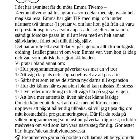
I det här avsnittet får du möta Emma Tivemo –
@emmativemo på Instagram – som delar med sig av sin helt
magiska resa. Emma har gått TIR med mig, och under
närmare två timmar (!) pratar vi om hur hon gått från att vara
en prestationsprinsessa som anpassade sig efter andra och
ständigt försökte passa in, till att leva med en helt annan
självklarhet, frihet och tillit till sig själv.
Det här är inte ett avsnitt där vi går igenom allt i kronologisk
ordning. Istället pratar vi om vem Emma var, vem hon är idag
och vad som faktiskt har gjort skillnaden.
Vi pratar bland annat om:
✨ Hur programmeringar påverkar oss mer än vi tror
✨ Att våga ta plats och släppa behovet av att passa in
✨ Sårbarhet som en av de största nycklarna till expansion
✨ Hur det känns när expansion ibland kan misstas för stress
✨ Livet efter utmattning och att våga lita på sig själv igen
✨ Att leva mer autentiskt, även när det känns läskigt
Om du känner att du vet att du är menad för mer men
upplever att något håller dig tillbaka, så vill jag tipsa dig om
mitt kostnadsfria programmeringstest. Där får du reda på
vilken programmering som just nu påverkar dig mest, och blir
medveten om vad som kan vara nästa steg för dig. Gör testet
här: https://alexandrabylund.se/testa
🎧 Prenumerera gärna på podden och lämna ett betyg om du