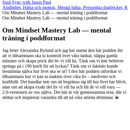
Soul Sync with Jason Paul
Andlighet, Hälsa och motion, Mental hälsa, Personliga dagböcker, Reli
Om Mindset Mastery Lab — mental träning i poddformat
Om Mindset Mastery Lab — mental träning i poddformat
Om Mindset Mastery Lab — mental
träning i poddformat
Jag heter Alexandra Bylund och jag har startat den här podden för
att vi tillsammans ska ta kontroll över våra tankar, släppa gamla
mönster och skapa prick det liv vi vill ha. Tänk om vi inte behöver
springa på i 190 km/h för att lyckas? Tänk om vi faktiskt kunde
bestämma själva hur livet ska se ut? I den här podden utforskar vi
tillsammans hur vi kan ta makten över våra liv – medvetet och
kraftfullt. Det handlar inte om att begränsa sig till hur livet har blivit,
utan om att skapa exakt det liv vi vill ha och bli de vi vill vara —
2.0-versionen av oss själva. Det här är vår gemensamma resa, där vi
stöttar och inspirerar varandra till att nå våra största drömmar. 💫
Podcast-webbplats