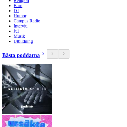
Religion
Barn
DJ
Humor
Campus Radio
Intervju
Jul
Musik
Utbildning
Bästa poddarna