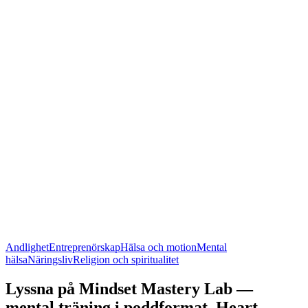
Andlighet
Entreprenörskap
Hälsa och motion
Mental
hälsa
Näringsliv
Religion och spiritualitet
Lyssna på Mindset Mastery Lab —
mental träning i poddformat, Heart