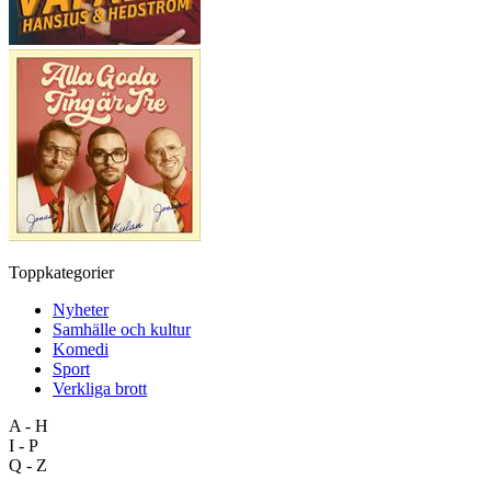
Toppkategorier
Nyheter
Samhälle och kultur
Komedi
Sport
Verkliga brott
A - H
I - P
Q - Z