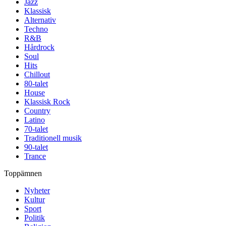
Jazz
Klassisk
Alternativ
Techno
R&B
Hårdrock
Soul
Hits
Chillout
80-talet
House
Klassisk Rock
Country
Latino
70-talet
Traditionell musik
90-talet
Trance
Toppämnen
Nyheter
Kultur
Sport
Politik