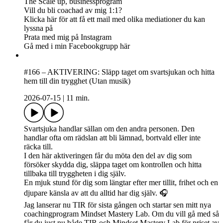
The Scale up, businessprogram
Vill du bli coachad av mig 1:1?
Klicka här för att få ett mail med olika mediationer du kan
lyssna på
Prata med mig på Instagram
Gå med i min Facebookgrupp här
#166 – AKTIVERING: Släpp taget om svartsjukan och hitta
hem till din trygghet (Utan musik)
2026-07-15
|
11 min.
Svartsjuka handlar sällan om den andra personen. Den
handlar ofta om rädslan att bli lämnad, bortvald eller inte
räcka till.
I den här aktiveringen får du möta den del av dig som
försöker skydda dig, släppa taget om kontrollen och hitta
tillbaka till tryggheten i dig själv.
En mjuk stund för dig som längtar efter mer tillit, frihet och en
djupare känsla av att du alltid har dig själv. 🎧
Jag lanserar nu TIR för sista gången och startar sen mitt nya
coachingprogram Mindset Mastery Lab. Om du vill gå med så
får du just nu både TIR och Mindset Mastery Lab för priset av