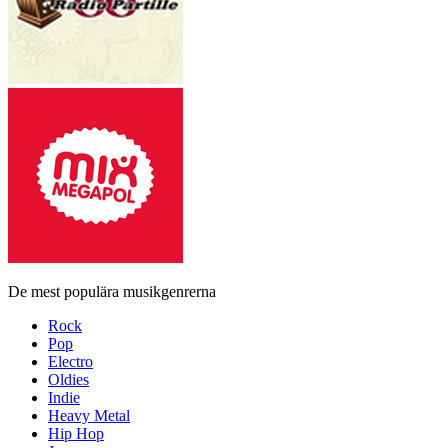
De mest populära musikgenrerna
Rock
Pop
Electro
Oldies
Indie
Heavy Metal
Hip Hop