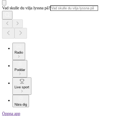
Vad skulle du vilja lyssna på?
Radio
Poddar
Live sport
Nära dig
Öppna app