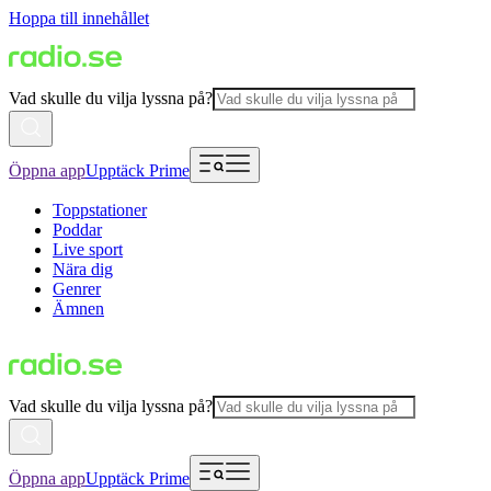
Hoppa till innehållet
Vad skulle du vilja lyssna på?
Öppna app
Upptäck Prime
Toppstationer
Poddar
Live sport
Nära dig
Genrer
Ämnen
Vad skulle du vilja lyssna på?
Öppna app
Upptäck Prime