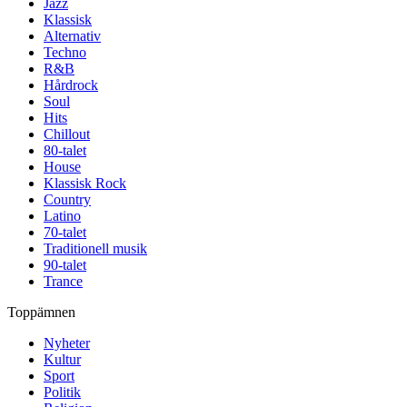
Jazz
Klassisk
Alternativ
Techno
R&B
Hårdrock
Soul
Hits
Chillout
80-talet
House
Klassisk Rock
Country
Latino
70-talet
Traditionell musik
90-talet
Trance
Toppämnen
Nyheter
Kultur
Sport
Politik