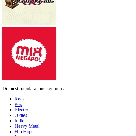
De mest populära musikgenrerna
Rock
Pop
Electro
Oldies
Indie
Heavy Metal
Hip Hop