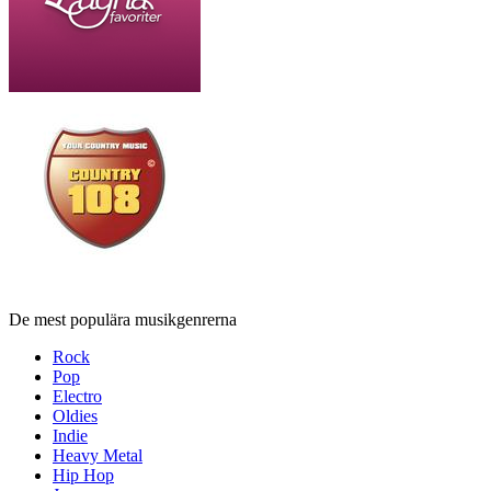
De mest populära musikgenrerna
Rock
Pop
Electro
Oldies
Indie
Heavy Metal
Hip Hop