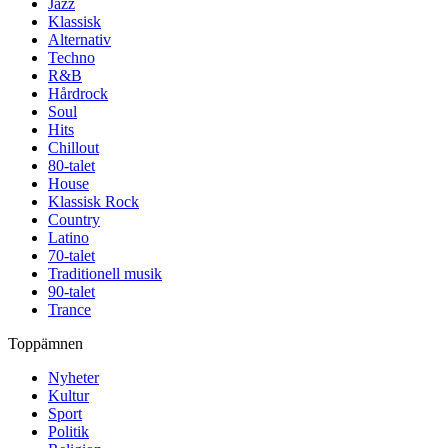
Jazz
Klassisk
Alternativ
Techno
R&B
Hårdrock
Soul
Hits
Chillout
80-talet
House
Klassisk Rock
Country
Latino
70-talet
Traditionell musik
90-talet
Trance
Toppämnen
Nyheter
Kultur
Sport
Politik