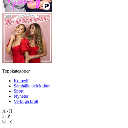
Toppkategorier
Komedi
Samhälle och kultur
Sport
Nyheter
Verkliga brott
A - H
I - P
Q - Z