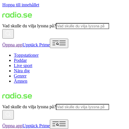
Hoppa till innehållet
Vad skulle du vilja lyssna på?
Öppna app
Upptäck Prime
Toppstationer
Poddar
Live sport
Nära dig
Genrer
Ämnen
Vad skulle du vilja lyssna på?
Öppna app
Upptäck Prime