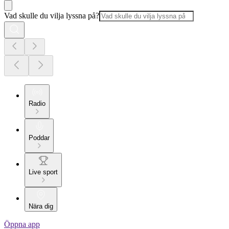
Vad skulle du vilja lyssna på?
Radio
Poddar
Live sport
Nära dig
Öppna app