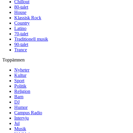
Chillout
80-talet
House
Klassisk Rock
Country
Latino
70-talet
Traditionell musik
90-talet
Trance
Toppämnen
Nyheter
Kultur
Sport
Politik
Religion
Barn
DJ
Humor
Campus Radio
Intervju
Jul
Musik