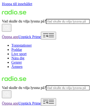
Hoppa till innehållet
Vad skulle du vilja lyssna på?
Öppna app
Upptäck Prime
Toppstationer
Poddar
Live sport
Nära dig
Genrer
Ämnen
Vad skulle du vilja lyssna på?
Öppna app
Upptäck Prime