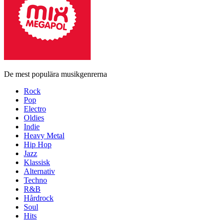
De mest populära musikgenrerna
Rock
Pop
Electro
Oldies
Indie
Heavy Metal
Hip Hop
Jazz
Klassisk
Alternativ
Techno
R&B
Hårdrock
Soul
Hits