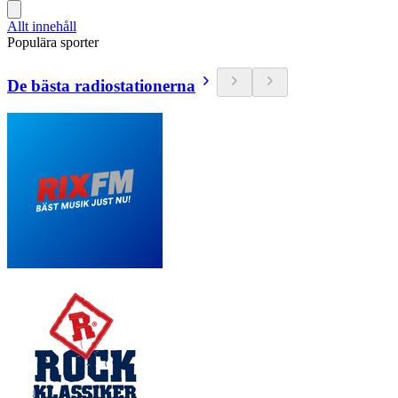
Allt innehåll
Populära sporter
De bästa radiostationerna