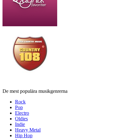
De mest populära musikgenrerna
Rock
Pop
Electro
Oldies
Indie
Heavy Metal
Hip Hop