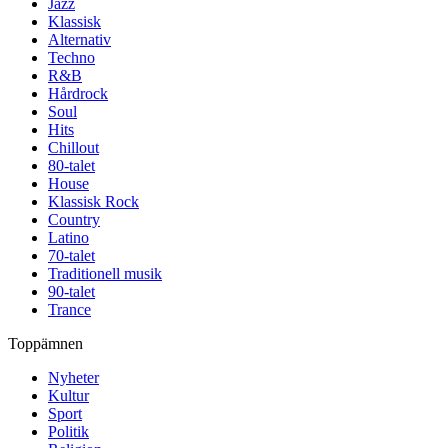
Jazz
Klassisk
Alternativ
Techno
R&B
Hårdrock
Soul
Hits
Chillout
80-talet
House
Klassisk Rock
Country
Latino
70-talet
Traditionell musik
90-talet
Trance
Toppämnen
Nyheter
Kultur
Sport
Politik