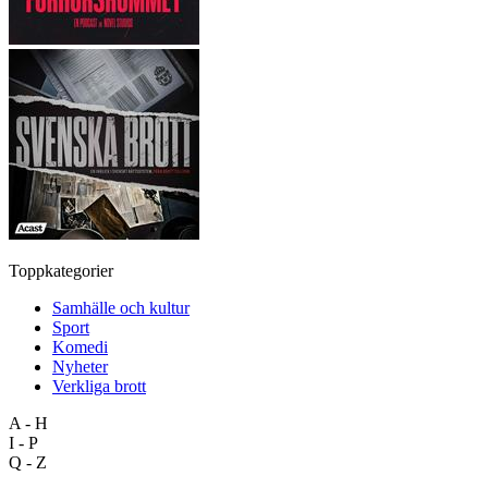
Toppkategorier
Samhälle och kultur
Sport
Komedi
Nyheter
Verkliga brott
A - H
I - P
Q - Z