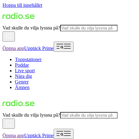
Hoppa till innehållet
Vad skulle du vilja lyssna på?
Öppna app
Upptäck Prime
Toppstationer
Poddar
Live sport
Nära dig
Genrer
Ämnen
Vad skulle du vilja lyssna på?
Öppna app
Upptäck Prime