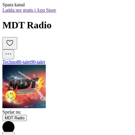
Spara kanal
Ladda ner gratis i App Store
MDT Radio
Techno
80-talet
90-talet
Spelar nu
MDT Radio