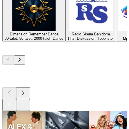
Dimension Remember Dance
Radio Sirena Benidorm
80-talet, 90-talet, 2000-talet, Dance
Hits, Diskussion, Topplistor
Mju
Bästa
poddarna
Bästa
poddarna
Bästa
poddarna