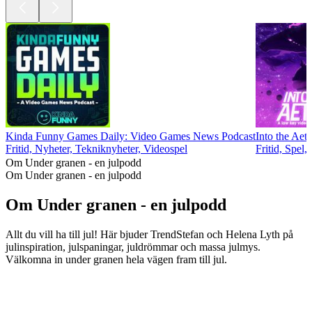
Kinda Funny Games Daily: Video Games News Podcast
Into the Ae
Fritid, Nyheter, Tekniknyheter, Videospel
Fritid, Spel,
Om Under granen - en julpodd
Om Under granen - en julpodd
Om Under granen - en julpodd
Allt du vill ha till jul! Här bjuder TrendStefan och Helena Lyth på
julinspiration, julspaningar, juldrömmar och massa julmys.
Välkomna in under granen hela vägen fram till jul.
Podcast-webbplats