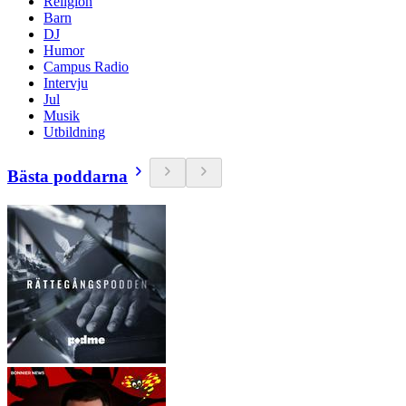
Religion
Barn
DJ
Humor
Campus Radio
Intervju
Jul
Musik
Utbildning
Bästa poddarna