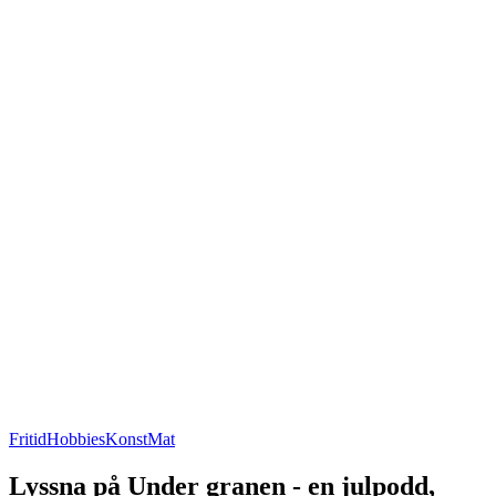
Fritid
Hobbies
Konst
Mat
Lyssna på Under granen - en julpodd,