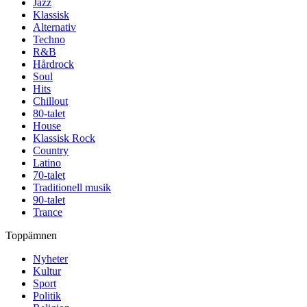
Jazz
Klassisk
Alternativ
Techno
R&B
Hårdrock
Soul
Hits
Chillout
80-talet
House
Klassisk Rock
Country
Latino
70-talet
Traditionell musik
90-talet
Trance
Toppämnen
Nyheter
Kultur
Sport
Politik