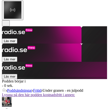
Läs mer
Läs mer
Läs mer
Podden börjar i
- 0 sek.
Poddsändningar
Fritid
Under granen - en julpodd
Lyssna på den här podden kostnadsfritt i appen: