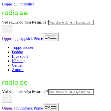
Hoppa till innehållet
Vad skulle du vilja lyssna på?
Öppna app
Upptäck Prime
Toppstationer
Poddar
Live sport
Nära dig
Genrer
Ämnen
Vad skulle du vilja lyssna på?
Öppna app
Upptäck Prime