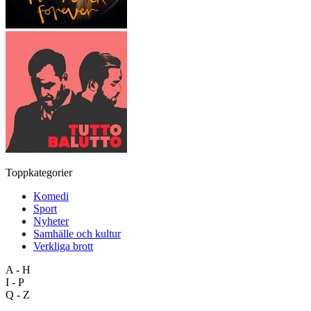
Toppkategorier
Komedi
Sport
Nyheter
Samhälle och kultur
Verkliga brott
A - H
I - P
Q - Z