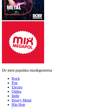
De mest populära musikgenrerna
Rock
Pop
Electro
Oldies
Indie
Heavy Metal
Hip Hop