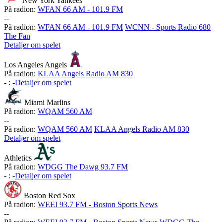
New York Yankees
På radion:
WFAN 66 AM - 101.9 FM
-
-
På radion:
WFAN 66 AM - 101.9 FM
WCNN - Sports Radio 680
The Fan
Detaljer om spelet
Los Angeles Angels
På radion:
KLAA Angels Radio AM 830
-
:
-
Detaljer om spelet
Miami Marlins
På radion:
WQAM 560 AM
-
-
På radion:
WQAM 560 AM
KLAA Angels Radio AM 830
Detaljer om spelet
Athletics
På radion:
WDGG The Dawg 93.7 FM
-
:
-
Detaljer om spelet
Boston Red Sox
På radion:
WEEI 93.7 FM - Boston Sports News
-
-