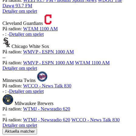
På radion:
WEEI 93.7 FM - Boston Sports News
WDGG The
Dawg 93.7 FM
Detaljer om spelet
Cleveland Guardians
På radion:
WTAM 1100 AM
-
:
-
Detaljer om spelet
Chicago White Sox
På radion:
WMVP - ESPN 1000 AM
-
-
På radion:
WMVP - ESPN 1000 AM
WTAM 1100 AM
Detaljer om spelet
Minnesota Twins
På radion:
WCCO - News Talk 830
-
:
-
Detaljer om spelet
Milwaukee Brewers
På radion:
WTMJ - Newsradio 620
-
-
På radion:
WTMJ - Newsradio 620
WCCO - News Talk 830
Detaljer om spelet
Aktuella matcher