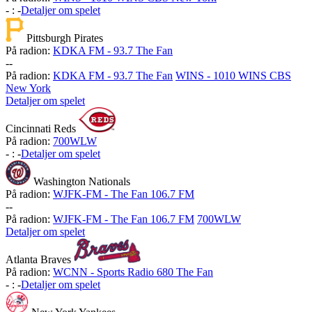
-
:
-
Detaljer om spelet
Pittsburgh Pirates
På radion:
KDKA FM - 93.7 The Fan
-
-
På radion:
KDKA FM - 93.7 The Fan
WINS - 1010 WINS CBS
New York
Detaljer om spelet
Cincinnati Reds
På radion:
700WLW
-
:
-
Detaljer om spelet
Washington Nationals
På radion:
WJFK-FM - The Fan 106.7 FM
-
-
På radion:
WJFK-FM - The Fan 106.7 FM
700WLW
Detaljer om spelet
Atlanta Braves
På radion:
WCNN - Sports Radio 680 The Fan
-
:
-
Detaljer om spelet