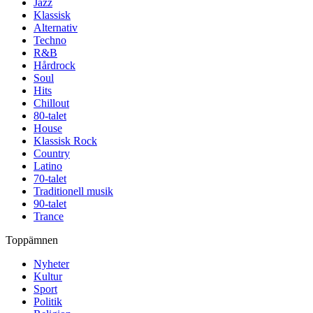
Jazz
Klassisk
Alternativ
Techno
R&B
Hårdrock
Soul
Hits
Chillout
80-talet
House
Klassisk Rock
Country
Latino
70-talet
Traditionell musik
90-talet
Trance
Toppämnen
Nyheter
Kultur
Sport
Politik