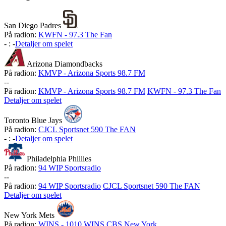
San Diego Padres
På radion:
KWFN - 97.3 The Fan
-
:
-
Detaljer om spelet
Arizona Diamondbacks
På radion:
KMVP - Arizona Sports 98.7 FM
-
-
På radion:
KMVP - Arizona Sports 98.7 FM
KWFN - 97.3 The Fan
Detaljer om spelet
Toronto Blue Jays
På radion:
CJCL Sportsnet 590 The FAN
-
:
-
Detaljer om spelet
Philadelphia Phillies
På radion:
94 WIP Sportsradio
-
-
På radion:
94 WIP Sportsradio
CJCL Sportsnet 590 The FAN
Detaljer om spelet
New York Mets
På radion:
WINS - 1010 WINS CBS New York