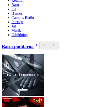
Religion
Barn
DJ
Humor
Campus Radio
Intervju
Jul
Musik
Utbildning
Bästa poddarna