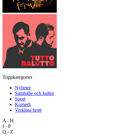
Toppkategorier
Nyheter
Samhälle och kultur
Sport
Komedi
Verkliga brott
A - H
I - P
Q - Z