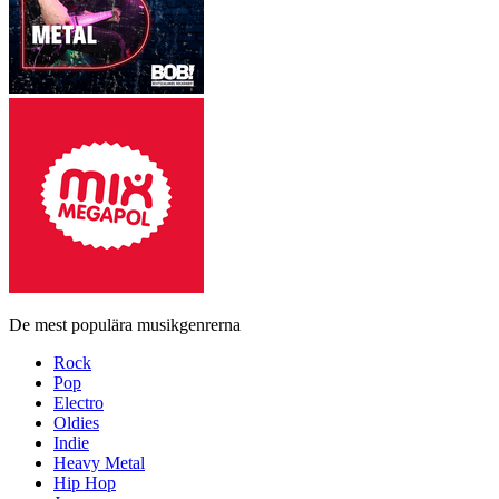
De mest populära musikgenrerna
Rock
Pop
Electro
Oldies
Indie
Heavy Metal
Hip Hop