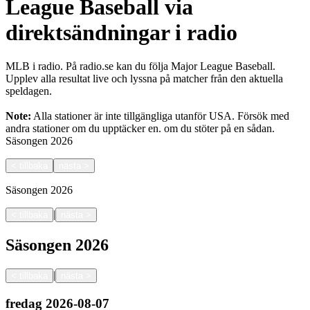
League Baseball via
direktsändningar i radio
MLB i radio. På radio.se kan du följa Major League Baseball.
Upplev alla resultat live och lyssna på matcher från den aktuella
speldagen.
Note:
Alla stationer är inte tillgängliga utanför USA. Försök med
andra stationer om du upptäcker en.
om du stöter på en sådan.
Säsongen
2026
<
tillbaka
nästa
>
Säsongen
2026
|
<
tillbaka
nästa
>
Säsongen
2026
|
<
tillbaka
nästa
>
fredag
2026-08-07