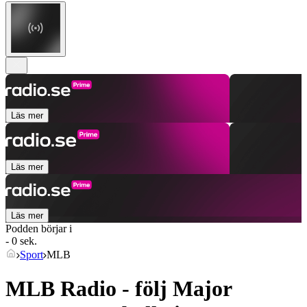
Läs mer
Läs mer
Läs mer
Podden börjar i
- 0 sek.
Sport
MLB
MLB Radio - följ Major