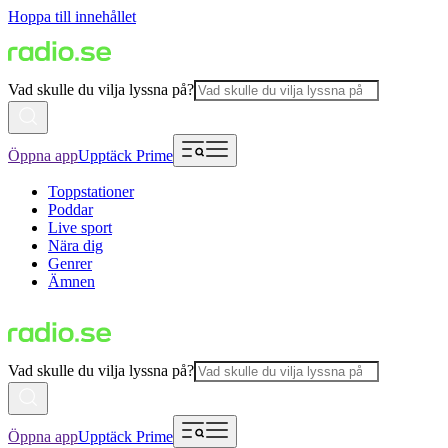
Hoppa till innehållet
Vad skulle du vilja lyssna på?
Öppna app
Upptäck Prime
Toppstationer
Poddar
Live sport
Nära dig
Genrer
Ämnen
Vad skulle du vilja lyssna på?
Öppna app
Upptäck Prime