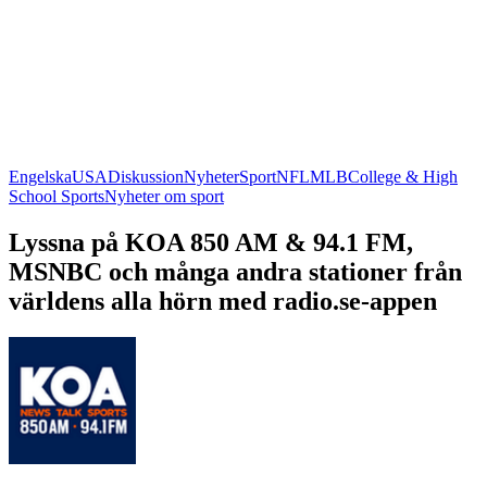
Engelska
USA
Diskussion
Nyheter
Sport
NFL
MLB
College & High
School Sports
Nyheter om sport
Lyssna på KOA 850 AM & 94.1 FM,
MSNBC och många andra stationer från
världens alla hörn med radio.se-appen