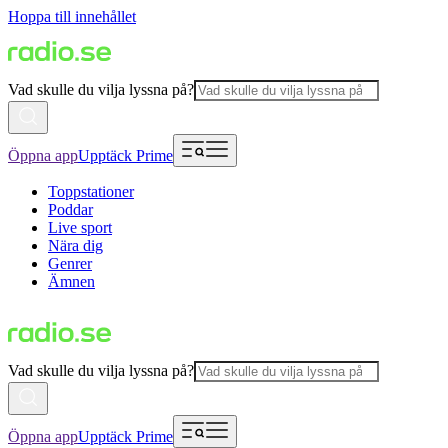
Hoppa till innehållet
Vad skulle du vilja lyssna på?
Öppna app
Upptäck Prime
Toppstationer
Poddar
Live sport
Nära dig
Genrer
Ämnen
Vad skulle du vilja lyssna på?
Öppna app
Upptäck Prime