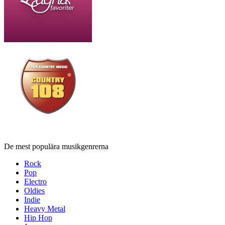
De mest populära musikgenrerna
Rock
Pop
Electro
Oldies
Indie
Heavy Metal
Hip Hop