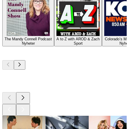
The Mandy Connell Podcast
A to Z with AROD & Zach
Colorado’s Mo
Nyheter
Sport
Nyhet
Bästa
poddarna
Bästa
poddarna
Bästa
poddarna