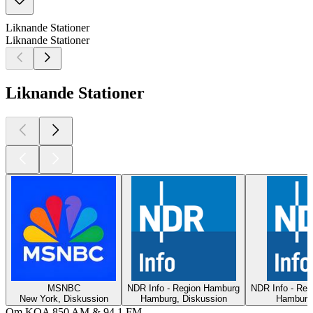
Liknande Stationer
Liknande Stationer
Liknande Stationer
MSNBC
NDR Info - Region Hamburg
NDR Info - Reg
New York, Diskussion
Hamburg, Diskussion
Hamburg,
Om KOA 850 AM & 94.1 FM