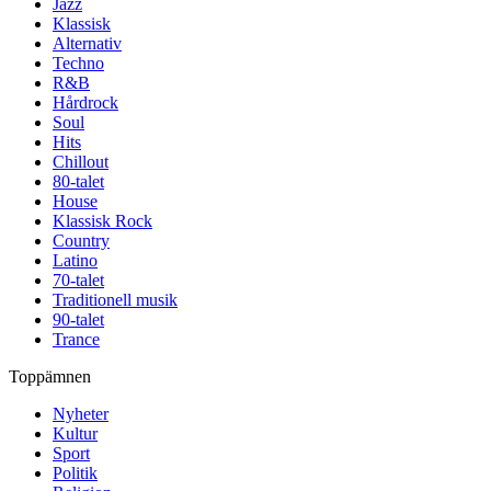
Jazz
Klassisk
Alternativ
Techno
R&B
Hårdrock
Soul
Hits
Chillout
80-talet
House
Klassisk Rock
Country
Latino
70-talet
Traditionell musik
90-talet
Trance
Toppämnen
Nyheter
Kultur
Sport
Politik