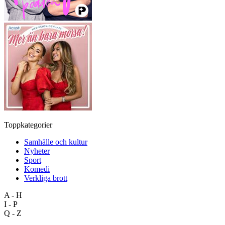
Toppkategorier
Samhälle och kultur
Nyheter
Sport
Komedi
Verkliga brott
A - H
I - P
Q - Z