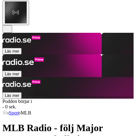
Läs mer
Läs mer
Läs mer
Podden börjar i
- 0 sek.
Sport
MLB
MLB Radio - följ Major