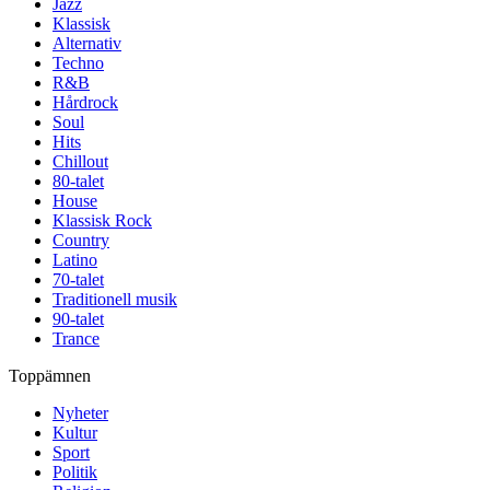
Jazz
Klassisk
Alternativ
Techno
R&B
Hårdrock
Soul
Hits
Chillout
80-talet
House
Klassisk Rock
Country
Latino
70-talet
Traditionell musik
90-talet
Trance
Toppämnen
Nyheter
Kultur
Sport
Politik