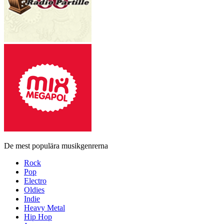
De mest populära musikgenrerna
Rock
Pop
Electro
Oldies
Indie
Heavy Metal
Hip Hop