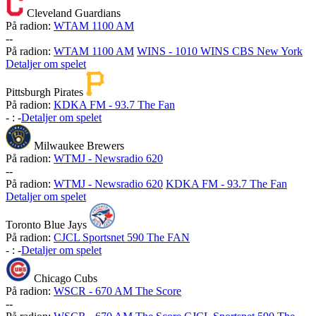
Cleveland Guardians
På radion:
WTAM 1100 AM
-
-
På radion:
WTAM 1100 AM
WINS - 1010 WINS CBS New York
Detaljer om spelet
Pittsburgh Pirates
På radion:
KDKA FM - 93.7 The Fan
-
:
-
Detaljer om spelet
Milwaukee Brewers
På radion:
WTMJ - Newsradio 620
-
-
På radion:
WTMJ - Newsradio 620
KDKA FM - 93.7 The Fan
Detaljer om spelet
Toronto Blue Jays
På radion:
CJCL Sportsnet 590 The FAN
-
:
-
Detaljer om spelet
Chicago Cubs
På radion:
WSCR - 670 AM The Score
-
-