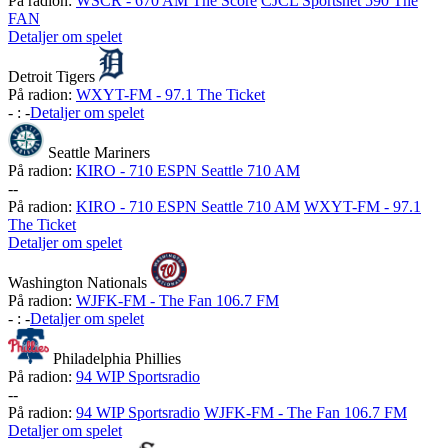
På radion:
WSCR - 670 AM The Score
CJCL Sportsnet 590 The
FAN
Detaljer om spelet
Detroit Tigers
På radion:
WXYT-FM - 97.1 The Ticket
-
:
-
Detaljer om spelet
Seattle Mariners
På radion:
KIRO - 710 ESPN Seattle 710 AM
-
-
På radion:
KIRO - 710 ESPN Seattle 710 AM
WXYT-FM - 97.1
The Ticket
Detaljer om spelet
Washington Nationals
På radion:
WJFK-FM - The Fan 106.7 FM
-
:
-
Detaljer om spelet
Philadelphia Phillies
På radion:
94 WIP Sportsradio
-
-
På radion:
94 WIP Sportsradio
WJFK-FM - The Fan 106.7 FM
Detaljer om spelet