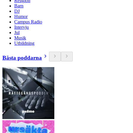
Religion
Barn
DJ
Humor
Campus Radio
Intervju
Jul
Musik
Utbildning
Bästa poddarna