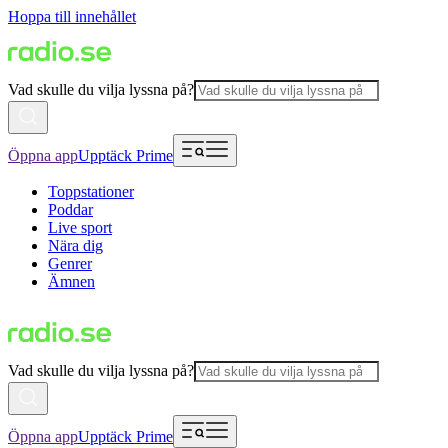
Hoppa till innehållet
Vad skulle du vilja lyssna på?
Öppna app
Upptäck Prime
Toppstationer
Poddar
Live sport
Nära dig
Genrer
Ämnen
Vad skulle du vilja lyssna på?
Öppna app
Upptäck Prime