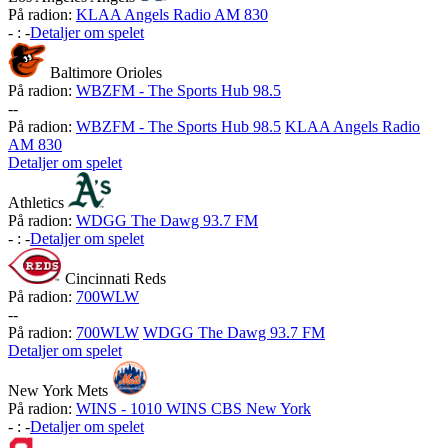
På radion:
KLAA Angels Radio AM 830
-
:
-
Detaljer om spelet
Baltimore Orioles
På radion:
WBZFM - The Sports Hub 98.5
-
-
På radion:
WBZFM - The Sports Hub 98.5
KLAA Angels Radio
AM 830
Detaljer om spelet
Athletics
På radion:
WDGG The Dawg 93.7 FM
-
:
-
Detaljer om spelet
Cincinnati Reds
På radion:
700WLW
-
-
På radion:
700WLW
WDGG The Dawg 93.7 FM
Detaljer om spelet
New York Mets
På radion:
WINS - 1010 WINS CBS New York
-
:
-
Detaljer om spelet