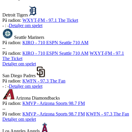
Detroit Tigers
På radion:
WXYT-FM - 97.1 The Ticket
-
:
-
Detaljer om spelet
Seattle Mariners
På radion:
KIRO - 710 ESPN Seattle 710 AM
-
-
På radion:
KIRO - 710 ESPN Seattle 710 AM
WXYT-FM - 97.1
The Ticket
Detaljer om spelet
San Diego Padres
På radion:
KWFN - 97.3 The Fan
-
:
-
Detaljer om spelet
Arizona Diamondbacks
På radion:
KMVP - Arizona Sports 98.7 FM
-
-
På radion:
KMVP - Arizona Sports 98.7 FM
KWFN - 97.3 The Fan
Detaljer om spelet
Los Angeles Angels