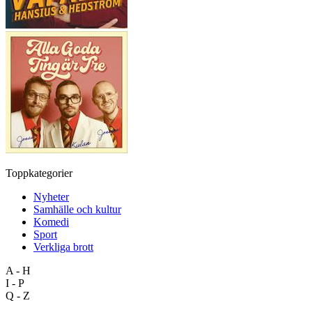
Toppkategorier
Nyheter
Samhälle och kultur
Komedi
Sport
Verkliga brott
A - H
I - P
Q - Z