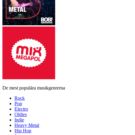
De mest populära musikgenrerna
Rock
Pop
Electro
Oldies
Indie
Heavy Metal
Hip Hop