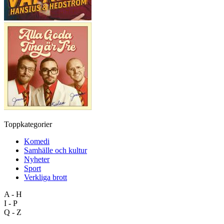
Toppkategorier
Komedi
Samhälle och kultur
Nyheter
Sport
Verkliga brott
A - H
I - P
Q - Z