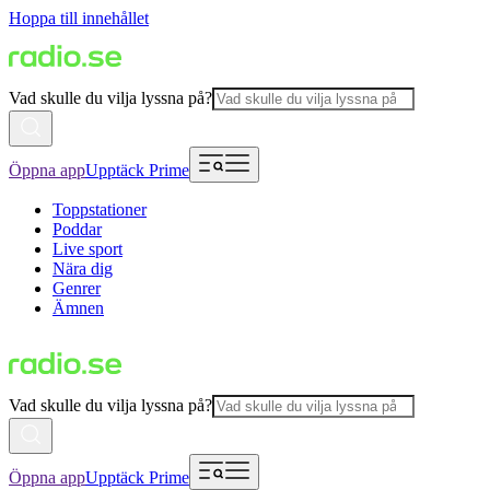
Hoppa till innehållet
Vad skulle du vilja lyssna på?
Öppna app
Upptäck Prime
Toppstationer
Poddar
Live sport
Nära dig
Genrer
Ämnen
Vad skulle du vilja lyssna på?
Öppna app
Upptäck Prime