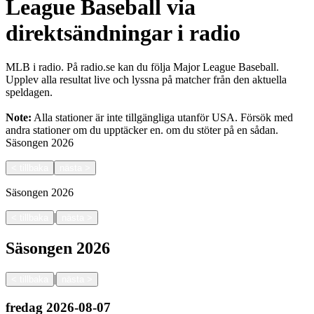
League Baseball via
direktsändningar i radio
MLB i radio. På radio.se kan du följa Major League Baseball.
Upplev alla resultat live och lyssna på matcher från den aktuella
speldagen.
Note:
Alla stationer är inte tillgängliga utanför USA. Försök med
andra stationer om du upptäcker en.
om du stöter på en sådan.
Säsongen
2026
<
tillbaka
nästa
>
Säsongen
2026
|
<
tillbaka
nästa
>
Säsongen
2026
|
<
tillbaka
nästa
>
fredag
2026-08-07