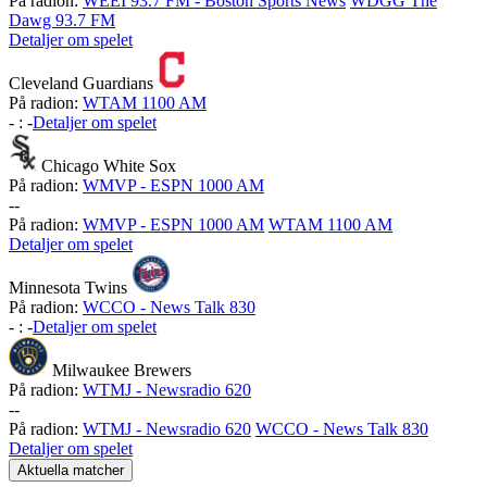
På radion:
WEEI 93.7 FM - Boston Sports News
WDGG The
Dawg 93.7 FM
Detaljer om spelet
Cleveland Guardians
På radion:
WTAM 1100 AM
-
:
-
Detaljer om spelet
Chicago White Sox
På radion:
WMVP - ESPN 1000 AM
-
-
På radion:
WMVP - ESPN 1000 AM
WTAM 1100 AM
Detaljer om spelet
Minnesota Twins
På radion:
WCCO - News Talk 830
-
:
-
Detaljer om spelet
Milwaukee Brewers
På radion:
WTMJ - Newsradio 620
-
-
På radion:
WTMJ - Newsradio 620
WCCO - News Talk 830
Detaljer om spelet
Aktuella matcher