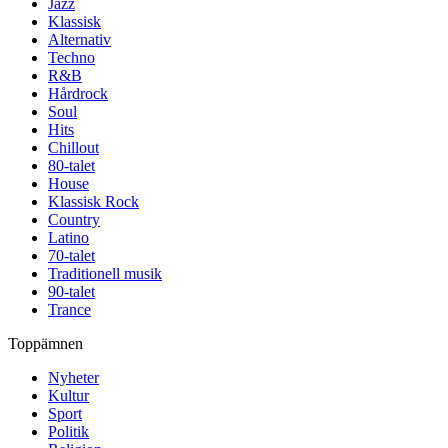
Jazz
Klassisk
Alternativ
Techno
R&B
Hårdrock
Soul
Hits
Chillout
80-talet
House
Klassisk Rock
Country
Latino
70-talet
Traditionell musik
90-talet
Trance
Toppämnen
Nyheter
Kultur
Sport
Politik