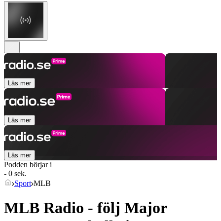
Läs mer
Läs mer
Läs mer
Podden börjar i
- 0 sek.
Sport
MLB
MLB Radio - följ Major