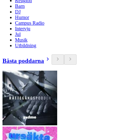
Religion
Barn
DJ
Humor
Campus Radio
Intervju
Jul
Musik
Utbildning
Bästa poddarna