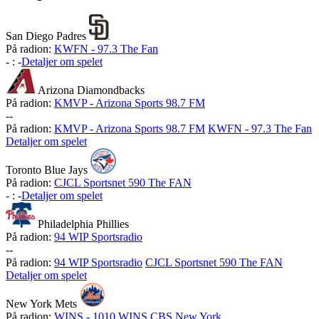
San Diego Padres
På radion:
KWFN - 97.3 The Fan
-
:
-
Detaljer om spelet
Arizona Diamondbacks
På radion:
KMVP - Arizona Sports 98.7 FM
-
-
På radion:
KMVP - Arizona Sports 98.7 FM
KWFN - 97.3 The Fan
Detaljer om spelet
Toronto Blue Jays
På radion:
CJCL Sportsnet 590 The FAN
-
:
-
Detaljer om spelet
Philadelphia Phillies
På radion:
94 WIP Sportsradio
-
-
På radion:
94 WIP Sportsradio
CJCL Sportsnet 590 The FAN
Detaljer om spelet
New York Mets
På radion:
WINS - 1010 WINS CBS New York