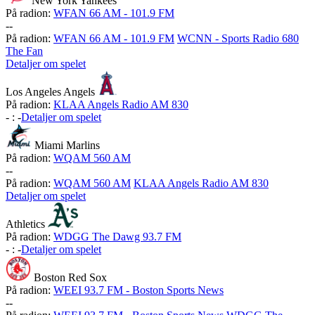
New York Yankees
På radion:
WFAN 66 AM - 101.9 FM
-
-
På radion:
WFAN 66 AM - 101.9 FM
WCNN - Sports Radio 680
The Fan
Detaljer om spelet
Los Angeles Angels
På radion:
KLAA Angels Radio AM 830
-
:
-
Detaljer om spelet
Miami Marlins
På radion:
WQAM 560 AM
-
-
På radion:
WQAM 560 AM
KLAA Angels Radio AM 830
Detaljer om spelet
Athletics
På radion:
WDGG The Dawg 93.7 FM
-
:
-
Detaljer om spelet
Boston Red Sox
På radion:
WEEI 93.7 FM - Boston Sports News
-
-