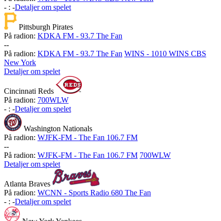
-
:
-
Detaljer om spelet
Pittsburgh Pirates
På radion:
KDKA FM - 93.7 The Fan
-
-
På radion:
KDKA FM - 93.7 The Fan
WINS - 1010 WINS CBS
New York
Detaljer om spelet
Cincinnati Reds
På radion:
700WLW
-
:
-
Detaljer om spelet
Washington Nationals
På radion:
WJFK-FM - The Fan 106.7 FM
-
-
På radion:
WJFK-FM - The Fan 106.7 FM
700WLW
Detaljer om spelet
Atlanta Braves
På radion:
WCNN - Sports Radio 680 The Fan
-
:
-
Detaljer om spelet