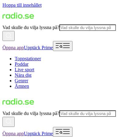
Hoppa till innehållet
Vad skulle du vilja lyssna på?
Öppna app
Upptäck Prime
Toppstationer
Poddar
Live sport
Nära dig
Genrer
Ämnen
Vad skulle du vilja lyssna på?
Öppna app
Upptäck Prime