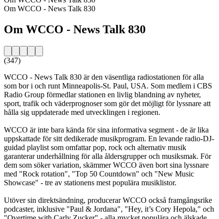
Om WCCO - News Talk 830
Om WCCO - News Talk 830
(347)
WCCO - News Talk 830 är den väsentliga radiostationen för alla
som bor i och runt Minneapolis-St. Paul, USA. Som medlem i CBS
Radio Group förmedlar stationen en livlig blandning av nyheter,
sport, trafik och väderprognoser som gör det möjligt för lyssnare att
hålla sig uppdaterade med utvecklingen i regionen.
WCCO är inte bara kända för sina informativa segment - de är lika
uppskattade för sitt dedikerade musikprogram. En levande radio-DJ-
guidad playlist som omfattar pop, rock och alternativ musik
garanterar underhållning för alla åldersgrupper och musiksmak. För
dem som söker variation, skämmer WCCO även bort sina lyssnare
med "Rock rotation", "Top 50 Countdown" och "New Music
Showcase" - tre av stationens mest populära musiklistor.
Utöver sin direktsändning, producerar WCCO också framgångsrike
podcaster, inklusive "Paul & Jordana", "Hey, it’s Cory Hepola," och
"Overtime with Carly Zucker" - alla mycket populära och älskade