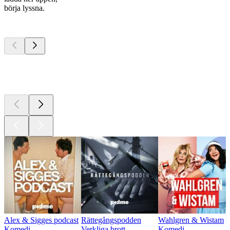
börja lyssna.
Bästa
poddarna
Bästa
poddarna
Bästa
poddarna
Alex & Sigges podcast
Rättegångspodden
Wahlgren & Wistam
Komedi
Verkliga brott
Komedi