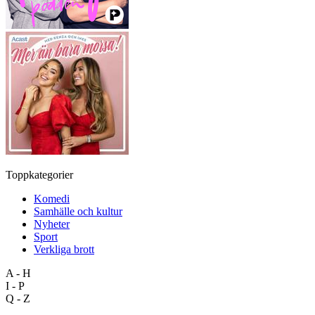
Toppkategorier
Komedi
Samhälle och kultur
Nyheter
Sport
Verkliga brott
A - H
I - P
Q - Z