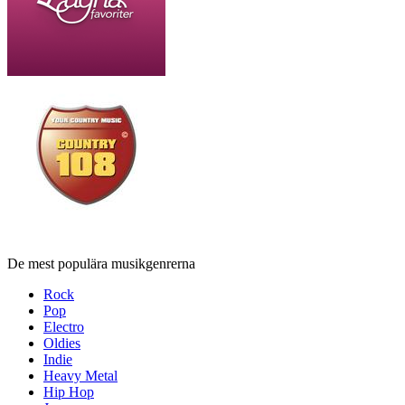
De mest populära musikgenrerna
Rock
Pop
Electro
Oldies
Indie
Heavy Metal
Hip Hop