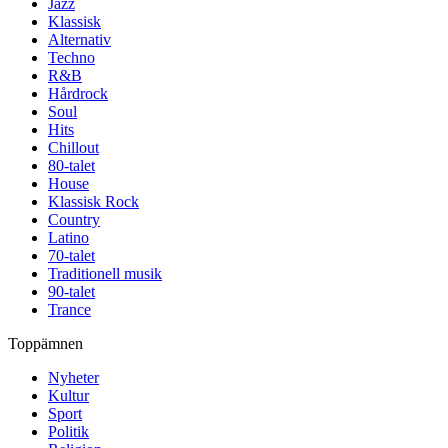
Jazz
Klassisk
Alternativ
Techno
R&B
Hårdrock
Soul
Hits
Chillout
80-talet
House
Klassisk Rock
Country
Latino
70-talet
Traditionell musik
90-talet
Trance
Toppämnen
Nyheter
Kultur
Sport
Politik