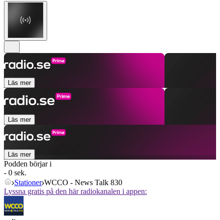
Läs mer
Läs mer
Läs mer
Podden börjar i
- 0 sek.
Stationer
WCCO - News Talk 830
Lyssna gratis på den här radiokanalen i appen: