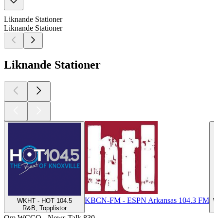
Liknande Stationer
Liknande Stationer
Liknande Stationer
KBCN-FM - ESPN Arkansas 104.3 FM
WKHT - HOT 104.5
W
R&B, Topplistor
Om WCCO - News Talk 830