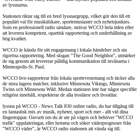
av lyssnarna.
Stationen riktar sig till en bred lyssnargrupp, vilket gör den till ett
populärt val för musikälskare, sportentusiaster och nyhetsjunkies.
Som en professionell radio sändare, strävar WCCO hela tiden efter
att leverera kompetent, opartisk rapportering och underhållning av
hög kvalitet.
WCCO är kända för sitt engagemang i lokala händelser och sin
rigorösa rapportering. Med slogan "The Good Neighbor", utmärker
de sig genom att levererar pålitlig kommunikation till invånarna i
Minneapolis-St. Paul.
WCCO live-rapporterar från lokala sportevenemang och täcker alla
de stora lagens matcher, inklusive Minnesota Vikings, Minnesota
Twins och Minnesota Wild. Medan stationen inte har något specifikt
religiöst innehåll, respekterar de alla trosläror och livsstilar.
lyssna på WCCO - News Talk 830 online radio, du har tillgång till
en fantastisk mix av musik, nyheter, sport och mer - allt vid dina
fingertoppar. Oavsett om du är ute på vägen och behöver "WCCO
trafik" uppdateringar, eller hemma och söker väderprognoser från
"WCCO väder", är WCCO radio stationen att vända sig till.
Stationens webbplats