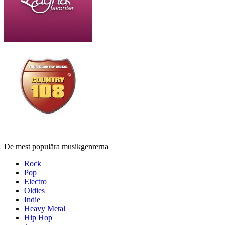
De mest populära musikgenrerna
Rock
Pop
Electro
Oldies
Indie
Heavy Metal
Hip Hop