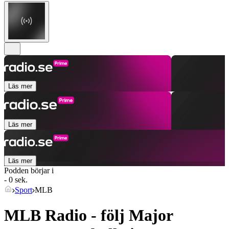
Läs mer
Läs mer
Läs mer
Podden börjar i
- 0 sek.
Sport
MLB
MLB Radio - följ Major