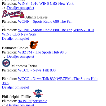
På radion:
WINS - 1010 WINS CBS New York
-
:
-
Detaljer om spelet
Atlanta Braves
På radion:
WCNN - Sports Radio 680 The Fan
-
-
På radion:
WCNN - Sports Radio 680 The Fan
WINS - 1010
WINS CBS New York
Detaljer om spelet
Baltimore Orioles
På radion:
WBZFM - The Sports Hub 98.5
-
:
-
Detaljer om spelet
Minnesota Twins
På radion:
WCCO - News Talk 830
-
-
På radion:
WCCO - News Talk 830
WBZFM - The Sports Hub
98.5
Detaljer om spelet
Philadelphia Phillies
På radion:
94 WIP Sportsradio
-
:
-
Detaljer om spelet