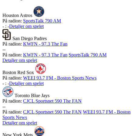
Houston Astros
På radion:
SportsTalk 790 AM
-
:
-
Detaljer om spelet
San Diego Padres
På radion:
KWFN - 97.3 The Fan
-
-
På radion:
KWFN - 97.3 The Fan
SportsTalk 790 AM
Detaljer om spelet
Boston Red Sox
På radion:
WEEI 93.7 FM - Boston Sports News
-
:
-
Detaljer om spelet
Toronto Blue Jays
På radion:
CJCL Sportsnet 590 The FAN
-
-
På radion:
CJCL Sportsnet 590 The FAN
WEEI 93.7 FM - Boston
Sports News
Detaljer om spelet
New York Mets