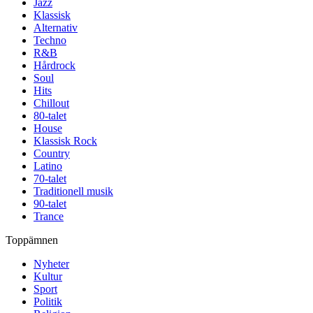
Jazz
Klassisk
Alternativ
Techno
R&B
Hårdrock
Soul
Hits
Chillout
80-talet
House
Klassisk Rock
Country
Latino
70-talet
Traditionell musik
90-talet
Trance
Toppämnen
Nyheter
Kultur
Sport
Politik