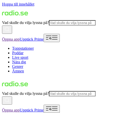
Hoppa till innehållet
Vad skulle du vilja lyssna på?
Öppna app
Upptäck Prime
Toppstationer
Poddar
Live sport
Nära dig
Genrer
Ämnen
Vad skulle du vilja lyssna på?
Öppna app
Upptäck Prime