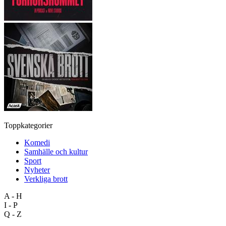
Toppkategorier
Komedi
Samhälle och kultur
Sport
Nyheter
Verkliga brott
A - H
I - P
Q - Z