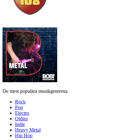
De mest populära musikgenrerna
Rock
Pop
Electro
Oldies
Indie
Heavy Metal
Hip Hop