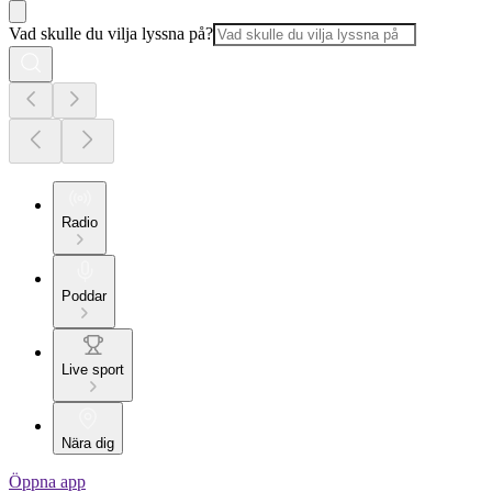
Vad skulle du vilja lyssna på?
Radio
Poddar
Live sport
Nära dig
Öppna app