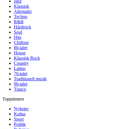
Jazz
Klassisk
Alternativ
Techno
R&B
Hårdrock
Soul
Hits
Chillout
80-talet
House
Klassisk Rock
Country
Latino
70-talet
Traditionell musik
90-talet
Trance
Toppämnen
Nyheter
Kultur
Sport
Politik