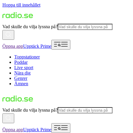
Hoppa till innehållet
Vad skulle du vilja lyssna på?
Öppna app
Upptäck Prime
Toppstationer
Poddar
Live sport
Nära dig
Genrer
Ämnen
Vad skulle du vilja lyssna på?
Öppna app
Upptäck Prime