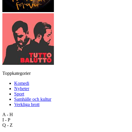
Toppkategorier
Komedi
Nyheter
Sport
Samhälle och kultur
Verkliga brott
A - H
I - P
Q - Z