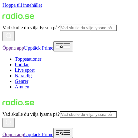
Hoppa till innehållet
Vad skulle du vilja lyssna på?
Öppna app
Upptäck Prime
Toppstationer
Poddar
Live sport
Nära dig
Genrer
Ämnen
Vad skulle du vilja lyssna på?
Öppna app
Upptäck Prime