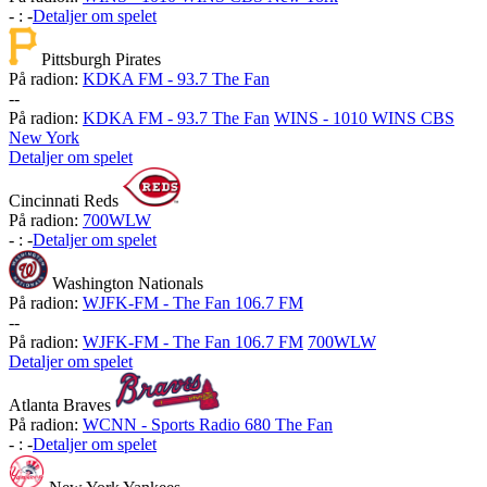
-
:
-
Detaljer om spelet
Pittsburgh Pirates
På radion:
KDKA FM - 93.7 The Fan
-
-
På radion:
KDKA FM - 93.7 The Fan
WINS - 1010 WINS CBS
New York
Detaljer om spelet
Cincinnati Reds
På radion:
700WLW
-
:
-
Detaljer om spelet
Washington Nationals
På radion:
WJFK-FM - The Fan 106.7 FM
-
-
På radion:
WJFK-FM - The Fan 106.7 FM
700WLW
Detaljer om spelet
Atlanta Braves
På radion:
WCNN - Sports Radio 680 The Fan
-
:
-
Detaljer om spelet