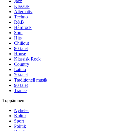
Jazz
Klassisk
Alternativ
Techno
R&B
Hårdrock
Soul
Hits
Chillout
80-talet
House
Klassisk Rock
Country
Latino
70-talet
Traditionell musik
90-talet
Trance
Toppämnen
Nyheter
Kultur
Sport
Politik