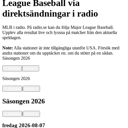
League Baseball via
direktsändningar i radio
MLB i radio. På radio.se kan du följa Major League Baseball.
Upplev alla resultat live och lyssna på matcher från den aktuella
speldagen.
Note:
Alla stationer är inte tillgängliga utanför USA. Försök med
andra stationer om du upptäcker en.
om du stöter på en sådan.
Säsongen
2026
<
tillbaka
nästa
>
Säsongen
2026
|
<
tillbaka
nästa
>
Säsongen
2026
|
<
tillbaka
nästa
>
fredag
2026-08-07