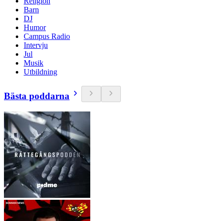
Religion
Barn
DJ
Humor
Campus Radio
Intervju
Jul
Musik
Utbildning
Bästa poddarna