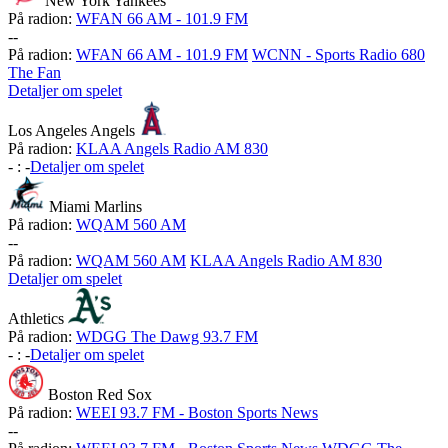
New York Yankees
På radion:
WFAN 66 AM - 101.9 FM
-
-
På radion:
WFAN 66 AM - 101.9 FM
WCNN - Sports Radio 680
The Fan
Detaljer om spelet
Los Angeles Angels
På radion:
KLAA Angels Radio AM 830
-
:
-
Detaljer om spelet
Miami Marlins
På radion:
WQAM 560 AM
-
-
På radion:
WQAM 560 AM
KLAA Angels Radio AM 830
Detaljer om spelet
Athletics
På radion:
WDGG The Dawg 93.7 FM
-
:
-
Detaljer om spelet
Boston Red Sox
På radion:
WEEI 93.7 FM - Boston Sports News
-
-