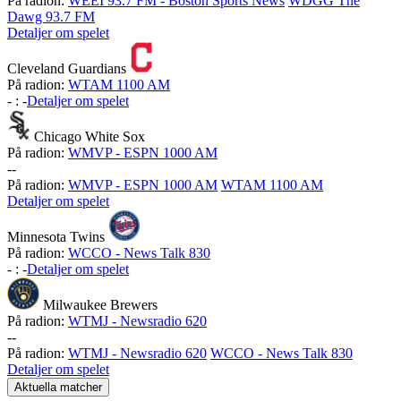
På radion:
WEEI 93.7 FM - Boston Sports News
WDGG The
Dawg 93.7 FM
Detaljer om spelet
Cleveland Guardians
På radion:
WTAM 1100 AM
-
:
-
Detaljer om spelet
Chicago White Sox
På radion:
WMVP - ESPN 1000 AM
-
-
På radion:
WMVP - ESPN 1000 AM
WTAM 1100 AM
Detaljer om spelet
Minnesota Twins
På radion:
WCCO - News Talk 830
-
:
-
Detaljer om spelet
Milwaukee Brewers
På radion:
WTMJ - Newsradio 620
-
-
På radion:
WTMJ - Newsradio 620
WCCO - News Talk 830
Detaljer om spelet
Aktuella matcher