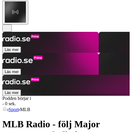
Läs mer
Läs mer
Läs mer
Podden börjar i
- 0 sek.
Sport
MLB
MLB Radio - följ Major