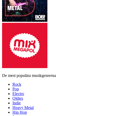
De mest populära musikgenrerna
Rock
Pop
Electro
Oldies
Indie
Heavy Metal
Hip Hop