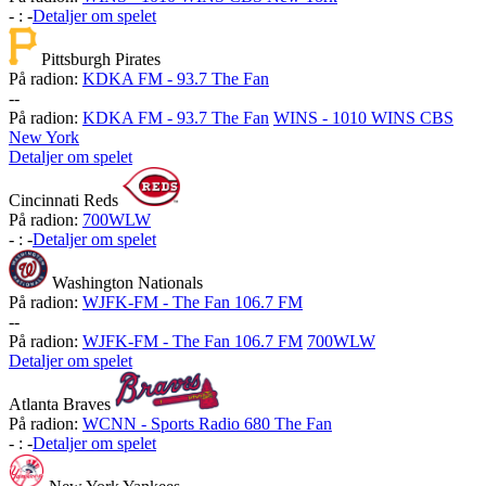
-
:
-
Detaljer om spelet
Pittsburgh Pirates
På radion:
KDKA FM - 93.7 The Fan
-
-
På radion:
KDKA FM - 93.7 The Fan
WINS - 1010 WINS CBS
New York
Detaljer om spelet
Cincinnati Reds
På radion:
700WLW
-
:
-
Detaljer om spelet
Washington Nationals
På radion:
WJFK-FM - The Fan 106.7 FM
-
-
På radion:
WJFK-FM - The Fan 106.7 FM
700WLW
Detaljer om spelet
Atlanta Braves
På radion:
WCNN - Sports Radio 680 The Fan
-
:
-
Detaljer om spelet