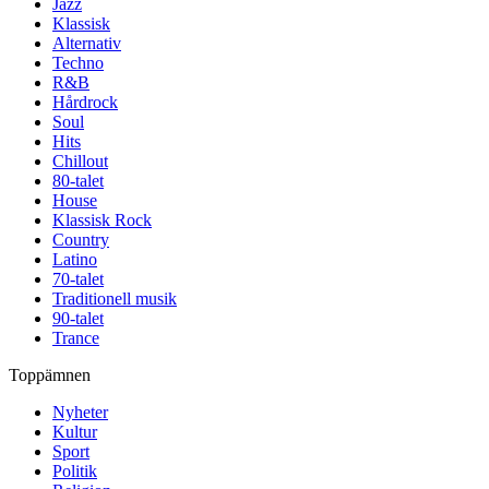
Jazz
Klassisk
Alternativ
Techno
R&B
Hårdrock
Soul
Hits
Chillout
80-talet
House
Klassisk Rock
Country
Latino
70-talet
Traditionell musik
90-talet
Trance
Toppämnen
Nyheter
Kultur
Sport
Politik