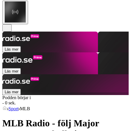
Läs mer
Läs mer
Läs mer
Podden börjar i
- 0 sek.
Sport
MLB
MLB Radio - följ Major