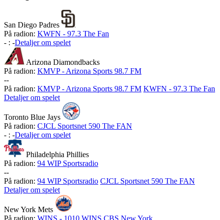
San Diego Padres
På radion:
KWFN - 97.3 The Fan
-
:
-
Detaljer om spelet
Arizona Diamondbacks
På radion:
KMVP - Arizona Sports 98.7 FM
-
-
På radion:
KMVP - Arizona Sports 98.7 FM
KWFN - 97.3 The Fan
Detaljer om spelet
Toronto Blue Jays
På radion:
CJCL Sportsnet 590 The FAN
-
:
-
Detaljer om spelet
Philadelphia Phillies
På radion:
94 WIP Sportsradio
-
-
På radion:
94 WIP Sportsradio
CJCL Sportsnet 590 The FAN
Detaljer om spelet
New York Mets
På radion:
WINS - 1010 WINS CBS New York