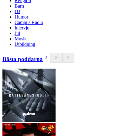
Religion
Barn
DJ
Humor
Campus Radio
Intervju
Jul
Musik
Utbildning
Bästa poddarna