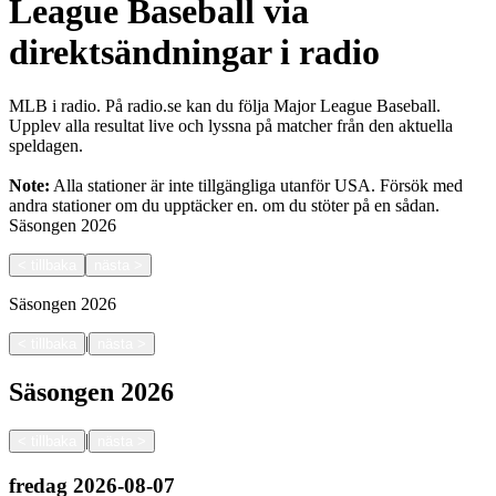
League Baseball via
direktsändningar i radio
MLB i radio. På radio.se kan du följa Major League Baseball.
Upplev alla resultat live och lyssna på matcher från den aktuella
speldagen.
Note:
Alla stationer är inte tillgängliga utanför USA. Försök med
andra stationer om du upptäcker en.
om du stöter på en sådan.
Säsongen
2026
<
tillbaka
nästa
>
Säsongen
2026
|
<
tillbaka
nästa
>
Säsongen
2026
|
<
tillbaka
nästa
>
fredag
2026-08-07