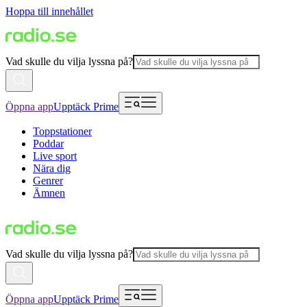
Hoppa till innehållet
Vad skulle du vilja lyssna på?
Öppna app
Upptäck Prime
Toppstationer
Poddar
Live sport
Nära dig
Genrer
Ämnen
Vad skulle du vilja lyssna på?
Öppna app
Upptäck Prime