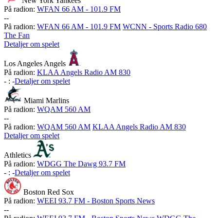
New York Yankees
På radion:
WFAN 66 AM - 101.9 FM
-
-
På radion:
WFAN 66 AM - 101.9 FM
WCNN - Sports Radio 680
The Fan
Detaljer om spelet
Los Angeles Angels
På radion:
KLAA Angels Radio AM 830
-
:
-
Detaljer om spelet
Miami Marlins
På radion:
WQAM 560 AM
-
-
På radion:
WQAM 560 AM
KLAA Angels Radio AM 830
Detaljer om spelet
Athletics
På radion:
WDGG The Dawg 93.7 FM
-
:
-
Detaljer om spelet
Boston Red Sox
På radion:
WEEI 93.7 FM - Boston Sports News
-
-