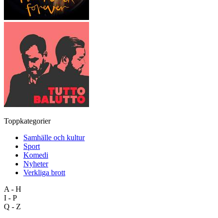
Toppkategorier
Samhälle och kultur
Sport
Komedi
Nyheter
Verkliga brott
A - H
I - P
Q - Z