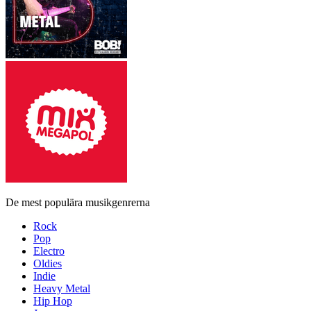
De mest populära musikgenrerna
Rock
Pop
Electro
Oldies
Indie
Heavy Metal
Hip Hop