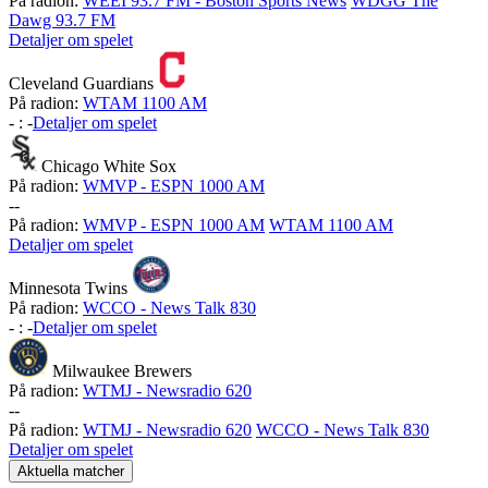
På radion:
WEEI 93.7 FM - Boston Sports News
WDGG The
Dawg 93.7 FM
Detaljer om spelet
Cleveland Guardians
På radion:
WTAM 1100 AM
-
:
-
Detaljer om spelet
Chicago White Sox
På radion:
WMVP - ESPN 1000 AM
-
-
På radion:
WMVP - ESPN 1000 AM
WTAM 1100 AM
Detaljer om spelet
Minnesota Twins
På radion:
WCCO - News Talk 830
-
:
-
Detaljer om spelet
Milwaukee Brewers
På radion:
WTMJ - Newsradio 620
-
-
På radion:
WTMJ - Newsradio 620
WCCO - News Talk 830
Detaljer om spelet
Aktuella matcher