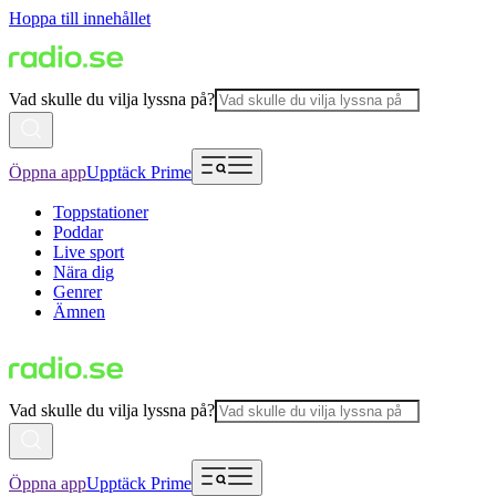
Hoppa till innehållet
Vad skulle du vilja lyssna på?
Öppna app
Upptäck Prime
Toppstationer
Poddar
Live sport
Nära dig
Genrer
Ämnen
Vad skulle du vilja lyssna på?
Öppna app
Upptäck Prime