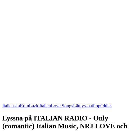
Italienska
Rom
Lazio
Italien
Love Songs
Lättlyssnat
Pop
Oldies
Lyssna på ITALIAN RADIO - Only
(romantic) Italian Music, NRJ LOVE och