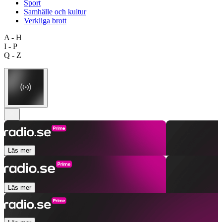
Sport
Samhälle och kultur
Verkliga brott
A - H
I - P
Q - Z
Läs mer
Läs mer