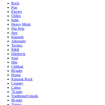
Rock
Pop
Electro
Oldies
Indie
Heavy Metal
Hip Hop
Jazz
Klassisk
Alternativ
Techno
R&B
Hårdrock
Soul
Hits
Chillout
80-talet
House
Klassisk Rock
Country
Latino
70-talet
Traditionell musik
90-talet
Trance