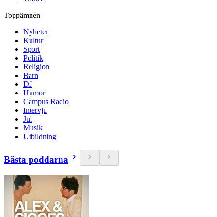
Toppämnen
Nyheter
Kultur
Sport
Politik
Religion
Barn
DJ
Humor
Campus Radio
Intervju
Jul
Musik
Utbildning
Bästa poddarna