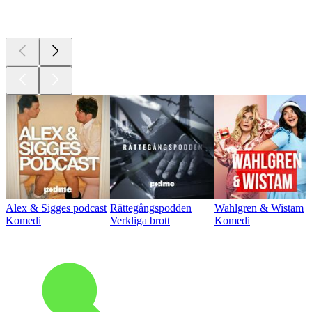
Bästa
poddarna
Alex & Sigges podcast
Rättegångspodden
Wahlgren & Wistam
Komedi
Verkliga brott
Komedi