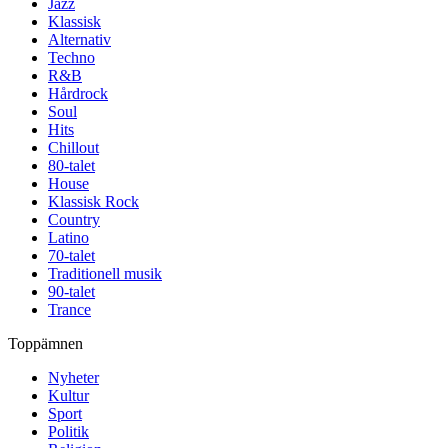
Jazz
Klassisk
Alternativ
Techno
R&B
Hårdrock
Soul
Hits
Chillout
80-talet
House
Klassisk Rock
Country
Latino
70-talet
Traditionell musik
90-talet
Trance
Toppämnen
Nyheter
Kultur
Sport
Politik