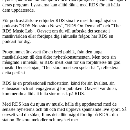
deras program. Lyssnarna kan alltid räkna med RDS för att hålla
dem uppdaterade.
För podcast-älskare erbjuder RDS sina tre mest framgångsrika
podcasts "RDS Non-stop News", "RDS On Demand" och "The
RDS Music Lab". Oavsett om du vill utforska det senaste i
musikvärlden eller fördjupa dig i aktuella frågor, har RDS en
podcast för dig.
Programmet är avsett för en bred publik, från den unga
musikälskaren till den äldre nyhetskonsumenten. Men trots sin
mångfald i innehåll, är RDS mest känt för sin förpliktelse till god
musik. Deras slogan, "Den stora musiken spelar här", reflekterar
detta perfekt.
RDS är en professionell radiostation, känd för sin kvalitet, sin
entusiasm och sitt engagemang för publiken. Oavsett var du är,
kommer du alltid att hitta stor musik på RDS.
Med RDS kan du njuta av musik, hålla dig uppdaterad med de
senaste nyheterna och till och med uppleva spännande live-sport. Så
oavsett vad du söker, finns det alltid något för dig på RDS - din
station för stora melodier och mycket mer.