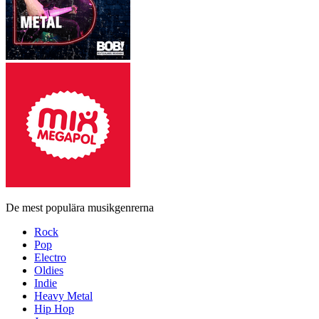
De mest populära musikgenrerna
Rock
Pop
Electro
Oldies
Indie
Heavy Metal
Hip Hop