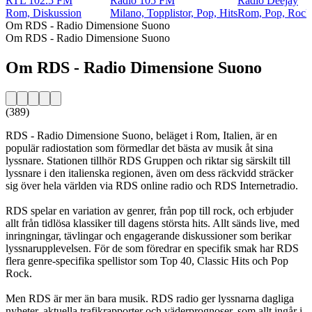
RTL 102.5 FM
Radio 105 FM
Radio Deejay
Rom, Diskussion
Milano, Topplistor, Pop, Hits
Rom, Pop, Rock,
Om RDS - Radio Dimensione Suono
Om RDS - Radio Dimensione Suono
Om RDS - Radio Dimensione Suono
(389)
RDS - Radio Dimensione Suono, beläget i Rom, Italien, är en
populär radiostation som förmedlar det bästa av musik åt sina
lyssnare. Stationen tillhör RDS Gruppen och riktar sig särskilt till
lyssnare i den italienska regionen, även om dess räckvidd sträcker
sig över hela världen via RDS online radio och RDS Internetradio.
RDS spelar en variation av genrer, från pop till rock, och erbjuder
allt från tidlösa klassiker till dagens största hits. Allt sänds live, med
inringningar, tävlingar och engagerande diskussioner som berikar
lyssnarupplevelsen. För de som föredrar en specifik smak har RDS
flera genre-specifika spellistor som Top 40, Classic Hits och Pop
Rock.
Men RDS är mer än bara musik. RDS radio ger lyssnarna dagliga
nyheter, aktuella trafikrapporter och väderprognoser, som allt ingår i