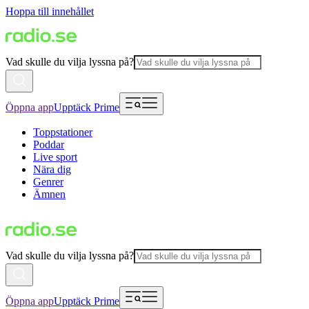
Hoppa till innehållet
Vad skulle du vilja lyssna på?
Öppna app
Upptäck Prime
Toppstationer
Poddar
Live sport
Nära dig
Genrer
Ämnen
Vad skulle du vilja lyssna på?
Öppna app
Upptäck Prime