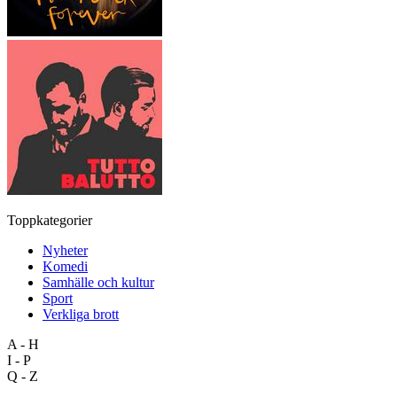
Toppkategorier
Nyheter
Komedi
Samhälle och kultur
Sport
Verkliga brott
A - H
I - P
Q - Z