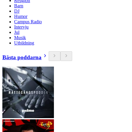
Religion
Barn
DJ
Humor
Campus Radio
Intervju
Jul
Musik
Utbildning
Bästa poddarna