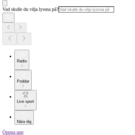
Vad skulle du vilja lyssna på?
Radio
Poddar
Live sport
Nära dig
Öppna app