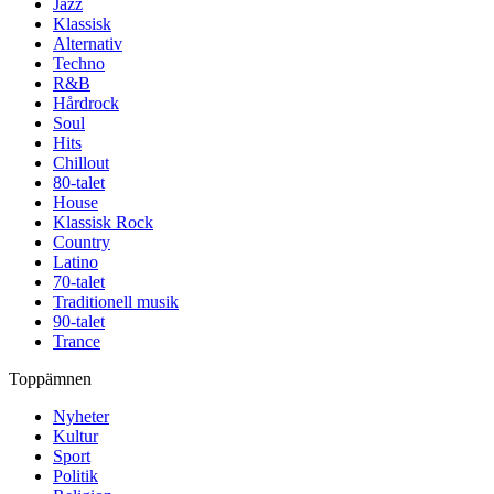
Jazz
Klassisk
Alternativ
Techno
R&B
Hårdrock
Soul
Hits
Chillout
80-talet
House
Klassisk Rock
Country
Latino
70-talet
Traditionell musik
90-talet
Trance
Toppämnen
Nyheter
Kultur
Sport
Politik