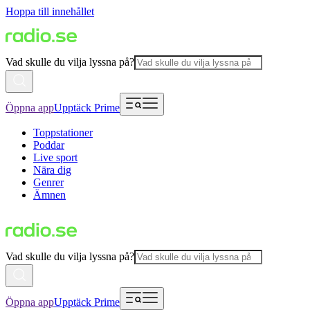
Hoppa till innehållet
Vad skulle du vilja lyssna på?
Öppna app
Upptäck Prime
Toppstationer
Poddar
Live sport
Nära dig
Genrer
Ämnen
Vad skulle du vilja lyssna på?
Öppna app
Upptäck Prime