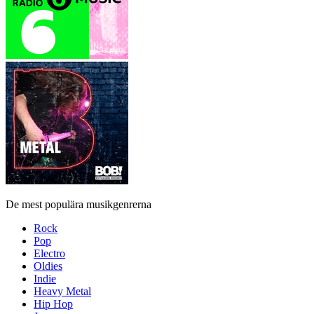
De mest populära musikgenrerna
Rock
Pop
Electro
Oldies
Indie
Heavy Metal
Hip Hop