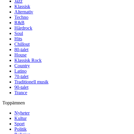
Jazz
Klassisk
Alternativ
Techno
R&B
Hårdrock
Soul
Hits
Chillout
80-talet
House
Klassisk Rock
Country
Latino
70-talet
Traditionell musik
90-talet
Trance
Toppämnen
Nyheter
Kultur
Sport
Politik