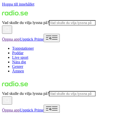
Hoppa till innehållet
Vad skulle du vilja lyssna på?
Öppna app
Upptäck Prime
Toppstationer
Poddar
Live sport
Nära dig
Genrer
Ämnen
Vad skulle du vilja lyssna på?
Öppna app
Upptäck Prime