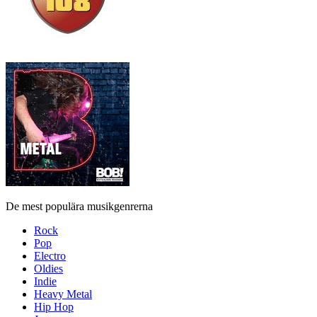
De mest populära musikgenrerna
Rock
Pop
Electro
Oldies
Indie
Heavy Metal
Hip Hop