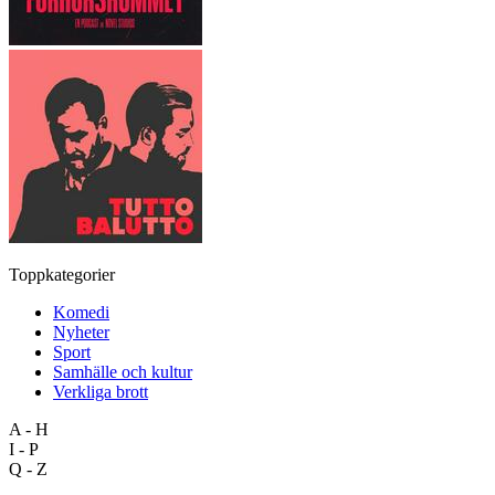
Toppkategorier
Komedi
Nyheter
Sport
Samhälle och kultur
Verkliga brott
A - H
I - P
Q - Z