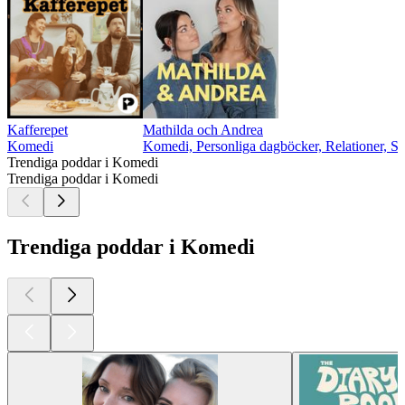
Kafferepet
Mathilda och Andrea
Komedi
Komedi, Personliga dagböcker, Relationer, Sa
Trendiga poddar i Komedi
Trendiga poddar i Komedi
Trendiga poddar i Komedi