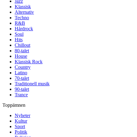
Jazz
Klassisk
Alternativ
Techno
R&B
Hårdrock
Soul
Hits
Chillout
80-talet
House
Klassisk Rock
Country
Latino
70-talet
Traditionell musik
90-talet
Trance
Toppämnen
Nyheter
Kultur
Sport
Politik