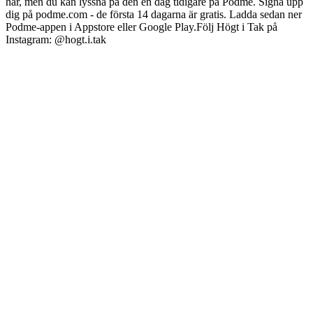
här, men du kan lyssna på den en dag tidigare på Podme. Signa upp
dig på podme.com - de första 14 dagarna är gratis. Ladda sedan ner
Podme-appen i Appstore eller Google Play.Följ Högt i Tak på
Instagram: @hogt.i.tak
Podcast-webbplats