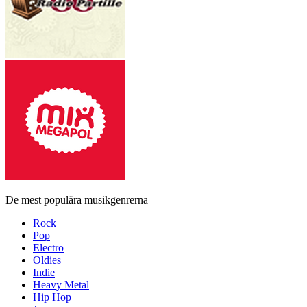
De mest populära musikgenrerna
Rock
Pop
Electro
Oldies
Indie
Heavy Metal
Hip Hop