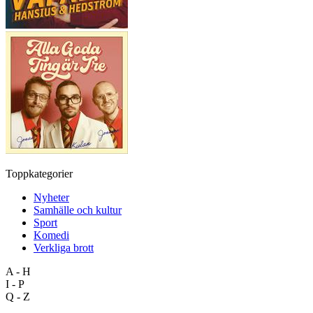
Toppkategorier
Nyheter
Samhälle och kultur
Sport
Komedi
Verkliga brott
A - H
I - P
Q - Z