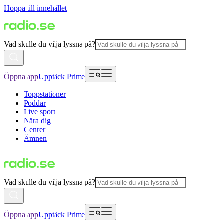
Hoppa till innehållet
Vad skulle du vilja lyssna på?
Öppna app
Upptäck Prime
Toppstationer
Poddar
Live sport
Nära dig
Genrer
Ämnen
Vad skulle du vilja lyssna på?
Öppna app
Upptäck Prime