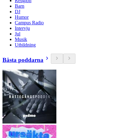
Religion
Barn
DJ
Humor
Campus Radio
Intervju
Jul
Musik
Utbildning
Bästa poddarna