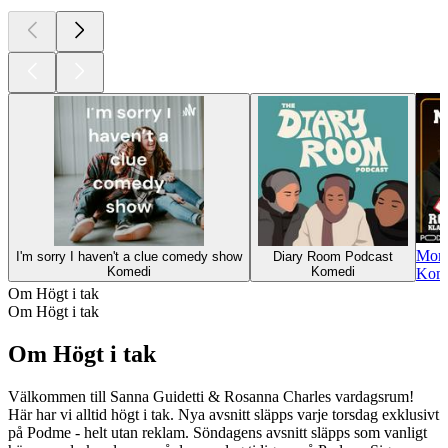
Morr
I'm sorry I haven't a clue comedy show
Diary Room Podcast
Komedi
Komedi
Kome
Om Högt i tak
Om Högt i tak
Om Högt i tak
Välkommen till Sanna Guidetti & Rosanna Charles vardagsrum!
Här har vi alltid högt i tak. Nya avsnitt släpps varje torsdag exklusivt
på Podme - helt utan reklam. Söndagens avsnitt släpps som vanligt