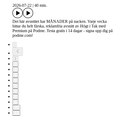
2026-07-22
|
40 min.
Det här avsnittet har MÅNADER på nacken. Varje vecka
hittar du helt färska, reklamfria avsnitt av Högt i Tak med
Premium på Podme. Testa gratis i 14 dagar - signa upp dig på
podme.com!
1
2
3
4
5
6
7
8
9
10
11