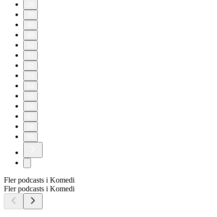
20
30
40
49
50
51
52
53
54
55
56
57
58
59
Fler podcasts i Komedi
Fler podcasts i Komedi