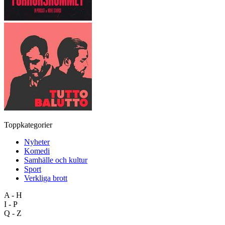
Toppkategorier
Nyheter
Komedi
Samhälle och kultur
Sport
Verkliga brott
A - H
I - P
Q - Z