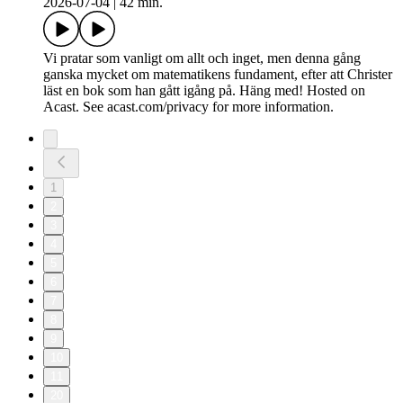
2026-07-04
|
42 min.
Vi pratar som vanligt om allt och inget, men denna gång
ganska mycket om matematikens fundament, efter att Christer
läst en bok som han gått igång på. Häng med! Hosted on
Acast. See acast.com/privacy for more information.
1
2
3
4
5
6
7
8
9
10
11
20