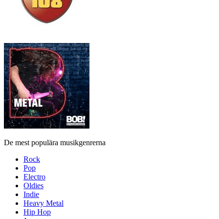
De mest populära musikgenrerna
Rock
Pop
Electro
Oldies
Indie
Heavy Metal
Hip Hop