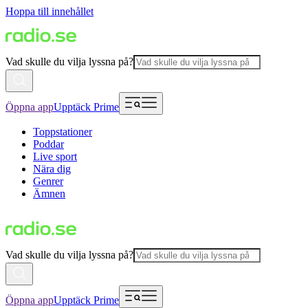
Hoppa till innehållet
Vad skulle du vilja lyssna på?
Öppna app
Upptäck Prime
Toppstationer
Poddar
Live sport
Nära dig
Genrer
Ämnen
Vad skulle du vilja lyssna på?
Öppna app
Upptäck Prime