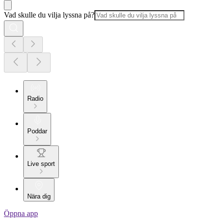
Vad skulle du vilja lyssna på?
Radio
Poddar
Live sport
Nära dig
Öppna app