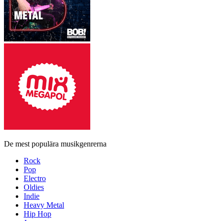
De mest populära musikgenrerna
Rock
Pop
Electro
Oldies
Indie
Heavy Metal
Hip Hop