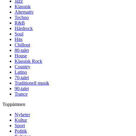
Jazz
Klassisk
Alternativ
Techno
R&B
Hårdrock
Soul
Hits
Chillout
80-talet
House
Klassisk Rock
Country
Latino
70-talet
Traditionell musik
90-talet
Trance
Toppämnen
Nyheter
Kultur
Sport
Politik