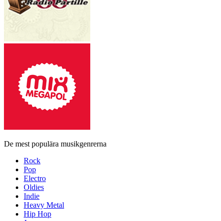
De mest populära musikgenrerna
Rock
Pop
Electro
Oldies
Indie
Heavy Metal
Hip Hop