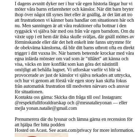
I dagens avsnitt dyker ner i hur vår egen historia färgar hur vi
möter våra barns erfarenheter och känslor. När ditt barn bryter
ihop över något till synes litet eller är gnällig, är det lätt att tro
att frustrationen vi känner bara handlar om situationen här och
nu. Men sanningen är att våra reaktioner ofta bottnar i den
ryggsäck vi själva bär med oss från vår egen barndom. Om du
växte upp i ett hem där ilska skulle sväljas, där gnäll möttes av
förminskande eller där det helt enkelt inte fanns utrymme för
de obekväma känslorna, då blir ditt barns utbrott ofta en direkt
trigger i ditt vuxna liv. När barnets beteende krockar med våra
egna inlärda mönster om vad som är "tillåtet" att känna och
visa, väcks en inre konflikt som kan göra det nästintill
omöjligt att behålla lugnet. Vi utforskar varför vi blir så
provocerade av just de känslor vi själva nekades att uttrycka,
och hur vi genom att förstå vår egen story kan skifta fokus
från automatisk frustration till medveten närvaro och ansvar
för situationen.
Kontakta oss gärna: Skicka din fråga till oss! Instagram:
@respektfulltforaldrarskap och @mrsnatalieyonan — eller
mejla
yonan.natalie@gmail.com
Prenumerera där du lyssnar och lämna gärna en recension för
att hjälpa fler hitta podden
Hosted on Acast. See acast.com/privacy for more information.