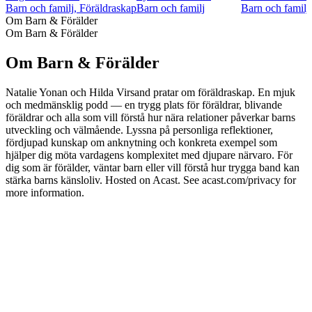
Barn och familj, Föräldraskap
Barn och familj
Barn och familj
Om Barn & Förälder
Om Barn & Förälder
Om Barn & Förälder
Natalie Yonan och Hilda Virsand pratar om föräldraskap. En mjuk
och medmänsklig podd — en trygg plats för föräldrar, blivande
föräldrar och alla som vill förstå hur nära relationer påverkar barns
utveckling och välmående. Lyssna på personliga reflektioner,
fördjupad kunskap om anknytning och konkreta exempel som
hjälper dig möta vardagens komplexitet med djupare närvaro. För
dig som är förälder, väntar barn eller vill förstå hur trygga band kan
stärka barns känsloliv. Hosted on Acast. See acast.com/privacy for
more information.
Podcast-webbplats