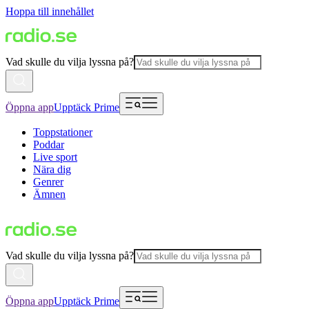
Hoppa till innehållet
Vad skulle du vilja lyssna på?
Öppna app
Upptäck Prime
Toppstationer
Poddar
Live sport
Nära dig
Genrer
Ämnen
Vad skulle du vilja lyssna på?
Öppna app
Upptäck Prime