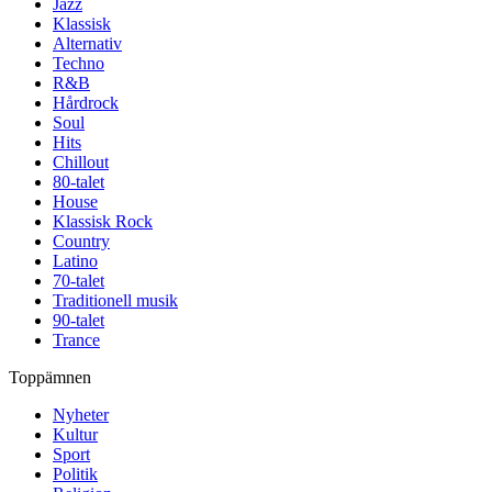
Jazz
Klassisk
Alternativ
Techno
R&B
Hårdrock
Soul
Hits
Chillout
80-talet
House
Klassisk Rock
Country
Latino
70-talet
Traditionell musik
90-talet
Trance
Toppämnen
Nyheter
Kultur
Sport
Politik