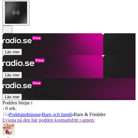
Läs mer
Läs mer
Läs mer
Podden börjar i
- 0 sek.
Poddsändningar
Barn och familj
Barn & Förälder
Lyssna på den här podden kostnadsfritt i appen: