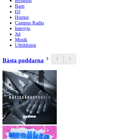
Religion
Barn
DJ
Humor
Campus Radio
Intervju
Jul
Musik
Utbildning
Bästa poddarna