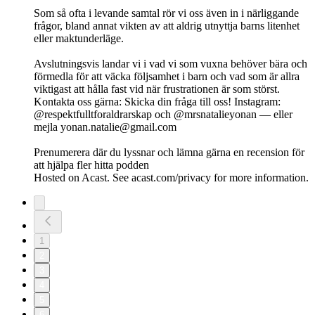
Som så ofta i levande samtal rör vi oss även in i närliggande
frågor, bland annat vikten av att aldrig utnyttja barns litenhet
eller maktunderläge.
Avslutningsvis landar vi i vad vi som vuxna behöver bära och
förmedla för att väcka följsamhet i barn och vad som är allra
viktigast att hålla fast vid när frustrationen är som störst.
Kontakta oss gärna: Skicka din fråga till oss! Instagram:
@respektfulltforaldrarskap och @mrsnatalieyonan — eller
mejla
yonan.natalie@gmail.com
Prenumerera där du lyssnar och lämna gärna en recension för
att hjälpa fler hitta podden
Hosted on Acast. See acast.com/privacy for more information.
1
2
3
4
5
6