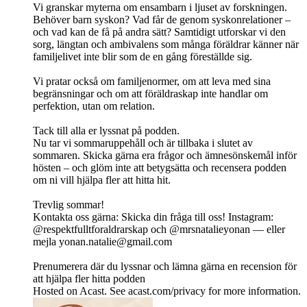
Vi granskar myterna om ensambarn i ljuset av forskningen.
Behöver barn syskon? Vad får de genom syskonrelationer –
och vad kan de få på andra sätt? Samtidigt utforskar vi den
sorg, längtan och ambivalens som många föräldrar känner när
familjelivet inte blir som de en gång föreställde sig.
Vi pratar också om familjenormer, om att leva med sina
begränsningar och om att föräldraskap inte handlar om
perfektion, utan om relation.
Tack till alla er lyssnat på podden.
Nu tar vi sommaruppehåll och är tillbaka i slutet av
sommaren. Skicka gärna era frågor och ämnesönskemål inför
hösten – och glöm inte att betygsätta och recensera podden
om ni vill hjälpa fler att hitta hit.
Trevlig sommar!
Kontakta oss gärna: Skicka din fråga till oss! Instagram:
@respektfulltforaldrarskap och @mrsnatalieyonan — eller
mejla
yonan.natalie@gmail.com
Prenumerera där du lyssnar och lämna gärna en recension för
att hjälpa fler hitta podden
Hosted on Acast. See acast.com/privacy for more information.