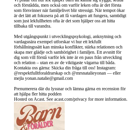
och förstådda, men också om varför leken ofta är det första
som försvinner när familjelivet blir stressigt. När tempot ökar
är det lätt att fokusera på att få vardagen att fungera, samtidigt
som just lekfullheten ofta är det som hjälper oss att hitta
tillbaka till varandra.
Med utgångspunkt i utvecklingspsykologi, anknytning och
vardagsnära exempel utforskar vi hur ett lekfullt
förhållningssätt kan minska konflikter, stärka relationen och
skapa mer glädje och samhörighet i familjen. Ett avsnitt för
dig som vill förstå varför lek inte är en paus från utveckling
och relation – utan en av de viktigaste vägarna till båda.
Kontakta oss gärna: Skicka din fråga till oss! Instagram:
@respektfulltforaldrarskap och @mrsnatalieyonan — eller
mejla
yonan.natalie@gmail.com
Prenumerera där du lyssnar och lämna gärna en recension för
att hjälpa fler hitta podden
Hosted on Acast. See acast.com/privacy for more information.