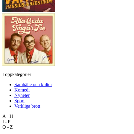
Toppkategorier
Samhälle och kultur
Komedi
Nyheter
Sport
Verkliga brott
A - H
I - P
Q - Z