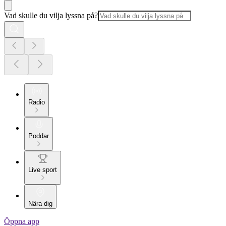
Vad skulle du vilja lyssna på?
Radio
Poddar
Live sport
Nära dig
Öppna app