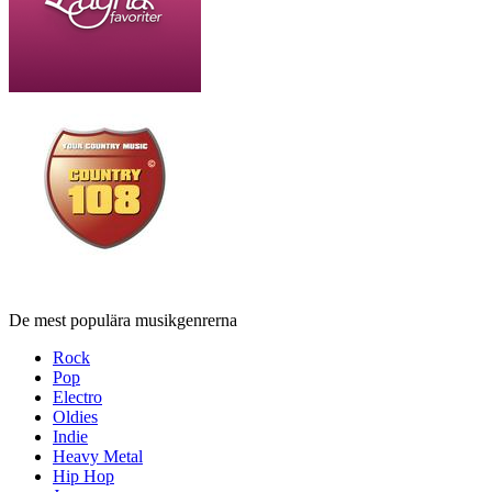
De mest populära musikgenrerna
Rock
Pop
Electro
Oldies
Indie
Heavy Metal
Hip Hop