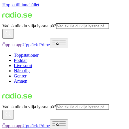
Hoppa till innehållet
Vad skulle du vilja lyssna på?
Öppna app
Upptäck Prime
Toppstationer
Poddar
Live sport
Nära dig
Genrer
Ämnen
Vad skulle du vilja lyssna på?
Öppna app
Upptäck Prime