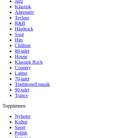
Jazz
Klassisk
Alternativ
Techno
R&B
Hårdrock
Soul
Hits
Chillout
80-talet
House
Klassisk Rock
Country
Latino
70-talet
Traditionell musik
90-talet
Trance
Toppämnen
Nyheter
Kultur
Sport
Politik