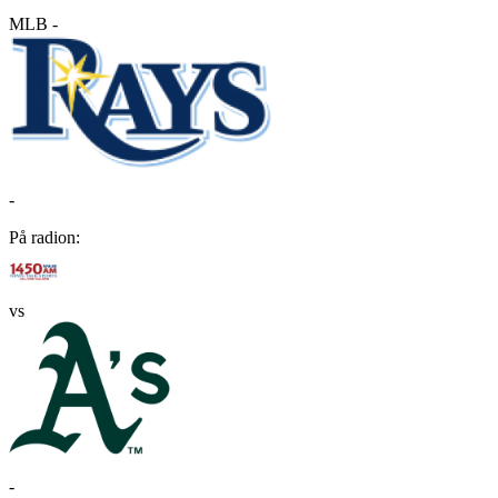
MLB
-
-
På radion:
vs
-