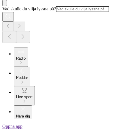
Vad skulle du vilja lyssna på?
Radio
Poddar
Live sport
Nära dig
Öppna app