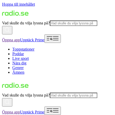
Hoppa till innehållet
Vad skulle du vilja lyssna på?
Öppna app
Upptäck Prime
Toppstationer
Poddar
Live sport
Nära dig
Genrer
Ämnen
Vad skulle du vilja lyssna på?
Öppna app
Upptäck Prime