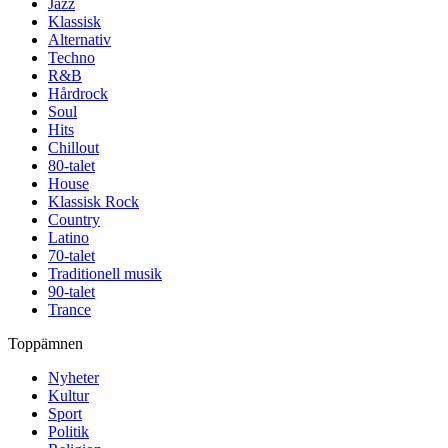
Jazz
Klassisk
Alternativ
Techno
R&B
Hårdrock
Soul
Hits
Chillout
80-talet
House
Klassisk Rock
Country
Latino
70-talet
Traditionell musik
90-talet
Trance
Toppämnen
Nyheter
Kultur
Sport
Politik