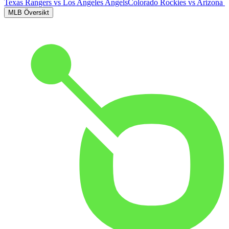
Texas Rangers
vs
Los Angeles Angels
Colorado Rockies
vs
Arizona 
MLB Översikt