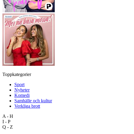
Toppkategorier
Sport
Nyheter
Komedi
Samhälle och kultur
Verkliga brott
A - H
I - P
Q - Z