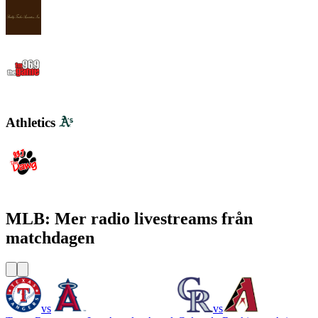
WYND 1310 AM
WYGM 740 The Game 96.9
Athletics
WDGG The Dawg 93.7 FM
MLB: Mer radio livestreams från
matchdagen
vs
vs