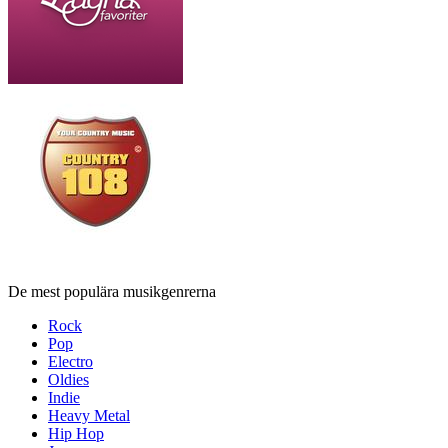
De mest populära musikgenrerna
Rock
Pop
Electro
Oldies
Indie
Heavy Metal
Hip Hop