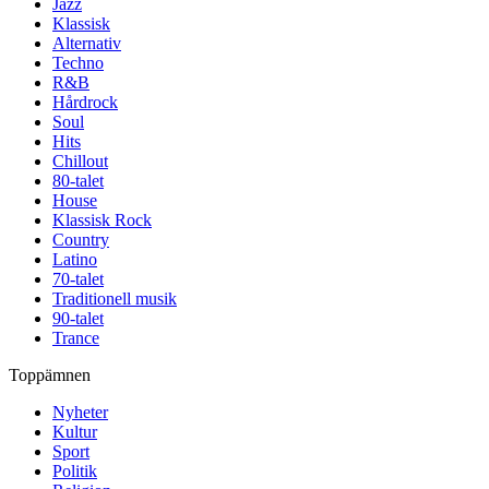
Jazz
Klassisk
Alternativ
Techno
R&B
Hårdrock
Soul
Hits
Chillout
80-talet
House
Klassisk Rock
Country
Latino
70-talet
Traditionell musik
90-talet
Trance
Toppämnen
Nyheter
Kultur
Sport
Politik