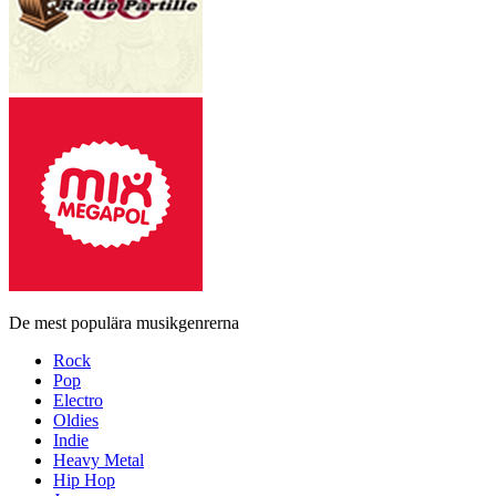
De mest populära musikgenrerna
Rock
Pop
Electro
Oldies
Indie
Heavy Metal
Hip Hop