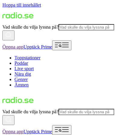
Hoppa till innehållet
Vad skulle du vilja lyssna på?
Öppna app
Upptäck Prime
Toppstationer
Poddar
Live sport
Nära dig
Genrer
Ämnen
Vad skulle du vilja lyssna på?
Öppna app
Upptäck Prime