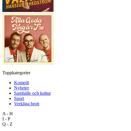
Toppkategorier
Komedi
Nyheter
Samhälle och kultur
Sport
Verkliga brott
A - H
I - P
Q - Z