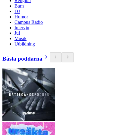
Religion
Barn
DJ
Humor
Campus Radio
Intervju
Jul
Musik
Utbildning
Bästa poddarna