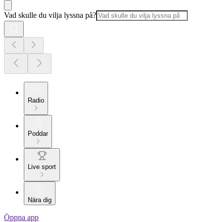
Vad skulle du vilja lyssna på?
Radio
Poddar
Live sport
Nära dig
Öppna app