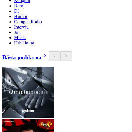
Religion
Barn
DJ
Humor
Campus Radio
Intervju
Jul
Musik
Utbildning
Bästa poddarna