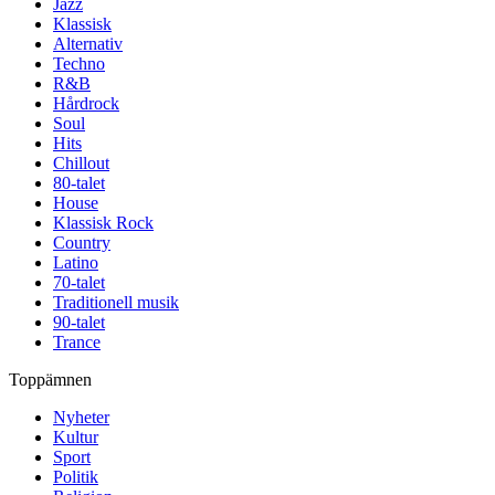
Jazz
Klassisk
Alternativ
Techno
R&B
Hårdrock
Soul
Hits
Chillout
80-talet
House
Klassisk Rock
Country
Latino
70-talet
Traditionell musik
90-talet
Trance
Toppämnen
Nyheter
Kultur
Sport
Politik