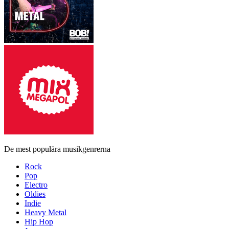
De mest populära musikgenrerna
Rock
Pop
Electro
Oldies
Indie
Heavy Metal
Hip Hop