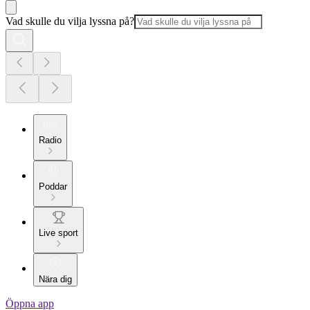
Vad skulle du vilja lyssna på?
Radio
Poddar
Live sport
Nära dig
Öppna app