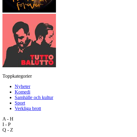
Toppkategorier
Nyheter
Komedi
Samhälle och kultur
Sport
Verkliga brott
A - H
I - P
Q - Z