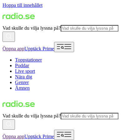
Hoppa till innehållet
Vad skulle du vilja lyssna på?
Öppna app
Upptäck Prime
Toppstationer
Poddar
Live sport
Nära dig
Genrer
Ämnen
Vad skulle du vilja lyssna på?
Öppna app
Upptäck Prime