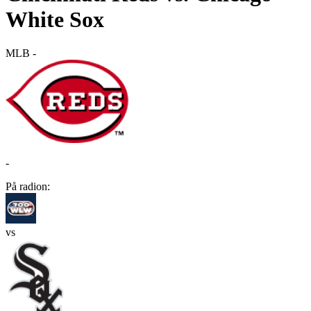
White Sox
MLB
-
-
På radion:
vs