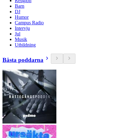
Religion
Barn
DJ
Humor
Campus Radio
Intervju
Jul
Musik
Utbildning
Bästa poddarna