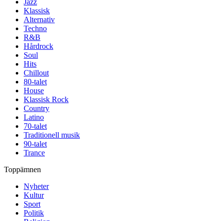
Jazz
Klassisk
Alternativ
Techno
R&B
Hårdrock
Soul
Hits
Chillout
80-talet
House
Klassisk Rock
Country
Latino
70-talet
Traditionell musik
90-talet
Trance
Toppämnen
Nyheter
Kultur
Sport
Politik