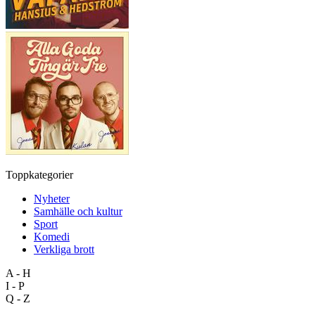
Toppkategorier
Nyheter
Samhälle och kultur
Sport
Komedi
Verkliga brott
A - H
I - P
Q - Z