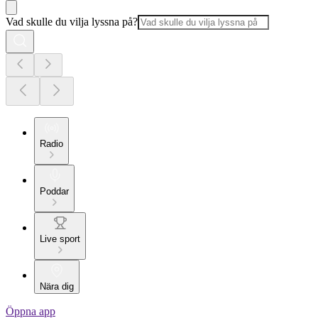
Vad skulle du vilja lyssna på?
Radio
Poddar
Live sport
Nära dig
Öppna app