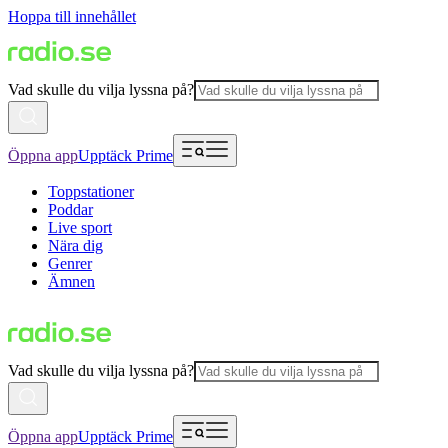
Hoppa till innehållet
Vad skulle du vilja lyssna på?
Öppna app
Upptäck Prime
Toppstationer
Poddar
Live sport
Nära dig
Genrer
Ämnen
Vad skulle du vilja lyssna på?
Öppna app
Upptäck Prime