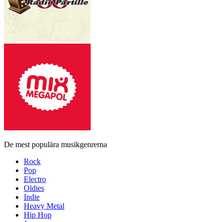
De mest populära musikgenrerna
Rock
Pop
Electro
Oldies
Indie
Heavy Metal
Hip Hop