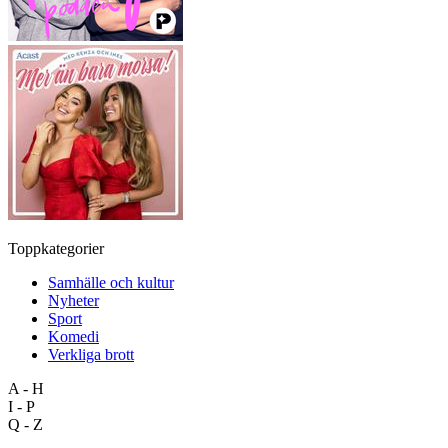
Toppkategorier
Samhälle och kultur
Nyheter
Sport
Komedi
Verkliga brott
A - H
I - P
Q - Z