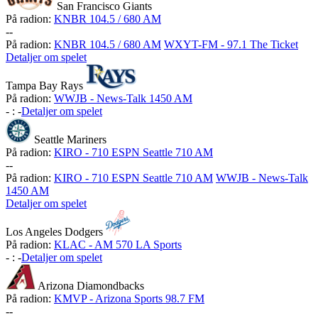
San Francisco Giants
På radion:
KNBR 104.5 / 680 AM
-
-
På radion:
KNBR 104.5 / 680 AM
WXYT-FM - 97.1 The Ticket
Detaljer om spelet
Tampa Bay Rays
På radion:
WWJB - News-Talk 1450 AM
-
:
-
Detaljer om spelet
Seattle Mariners
På radion:
KIRO - 710 ESPN Seattle 710 AM
-
-
På radion:
KIRO - 710 ESPN Seattle 710 AM
WWJB - News-Talk
1450 AM
Detaljer om spelet
Los Angeles Dodgers
På radion:
KLAC - AM 570 LA Sports
-
:
-
Detaljer om spelet
Arizona Diamondbacks
På radion:
KMVP - Arizona Sports 98.7 FM
-
-