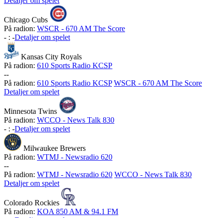
Detaljer om spelet
Chicago Cubs
På radion:
WSCR - 670 AM The Score
-
:
-
Detaljer om spelet
Kansas City Royals
På radion:
610 Sports Radio KCSP
-
-
På radion:
610 Sports Radio KCSP
WSCR - 670 AM The Score
Detaljer om spelet
Minnesota Twins
På radion:
WCCO - News Talk 830
-
:
-
Detaljer om spelet
Milwaukee Brewers
På radion:
WTMJ - Newsradio 620
-
-
På radion:
WTMJ - Newsradio 620
WCCO - News Talk 830
Detaljer om spelet
Colorado Rockies
På radion:
KOA 850 AM & 94.1 FM