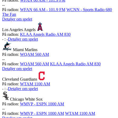
På radion:
WFAN 66 AM - 101.9 FM
-
-
På radion:
WFAN 66 AM - 101.9 FM
WCNN - Sports Radio 680
The Fan
Detaljer om spelet
Los Angeles Angels
På radion:
KLAA Angels Radio AM 830
-
:
-
Detaljer om spelet
Miami Marlins
På radion:
WQAM 560 AM
-
-
På radion:
WQAM 560 AM
KLAA Angels Radio AM 830
Detaljer om spelet
Cleveland Guardians
På radion:
WTAM 1100 AM
-
:
-
Detaljer om spelet
Chicago White Sox
På radion:
WMVP - ESPN 1000 AM
-
-
På radion:
WMVP - ESPN 1000 AM
WTAM 1100 AM