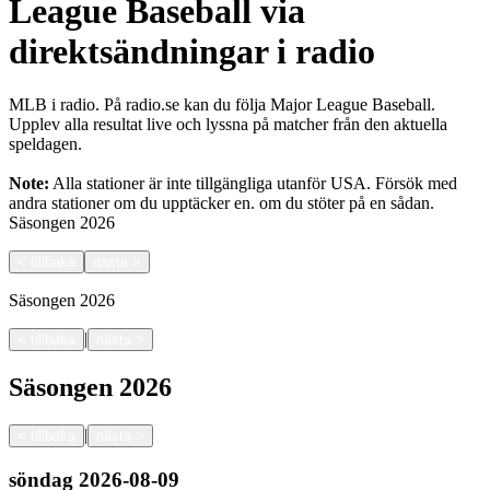
League Baseball via
direktsändningar i radio
MLB i radio. På radio.se kan du följa Major League Baseball.
Upplev alla resultat live och lyssna på matcher från den aktuella
speldagen.
Note:
Alla stationer är inte tillgängliga utanför USA. Försök med
andra stationer om du upptäcker en.
om du stöter på en sådan.
Säsongen
2026
<
tillbaka
nästa
>
Säsongen
2026
|
<
tillbaka
nästa
>
Säsongen
2026
|
<
tillbaka
nästa
>
söndag
2026-08-09