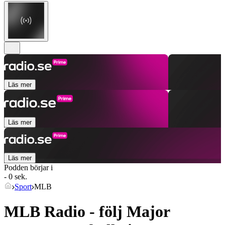
Läs mer
Läs mer
Läs mer
Podden börjar i
- 0 sek.
Sport
MLB
MLB Radio - följ Major