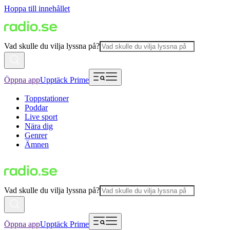
Hoppa till innehållet
Vad skulle du vilja lyssna på?
Öppna app
Upptäck Prime
Toppstationer
Poddar
Live sport
Nära dig
Genrer
Ämnen
Vad skulle du vilja lyssna på?
Öppna app
Upptäck Prime