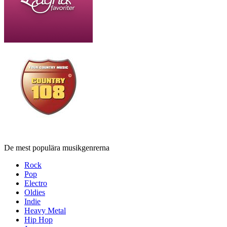
De mest populära musikgenrerna
Rock
Pop
Electro
Oldies
Indie
Heavy Metal
Hip Hop