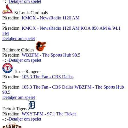
-
:
-
Detaljer om spelet
St.Louis Cardinals
På radion:
KMOX - NewsRadio 1120 AM
-
-
På radion:
KMOX - NewsRadio 1120 AM
KOA 850 AM & 94.1
FM
Detaljer om spelet
Baltimore Orioles
På radion:
WBZFM - The Sports Hub 98.5
-
:
-
Detaljer om spelet
Texas Rangers
På radion:
105.3 The Fan - CBS Dallas
-
-
På radion:
105.3 The Fan - CBS Dallas
WBZFM - The Sports Hub
98.5
Detaljer om spelet
Detroit Tigers
På radion:
WXYT-FM - 97.1 The Ticket
-
:
-
Detaljer om spelet