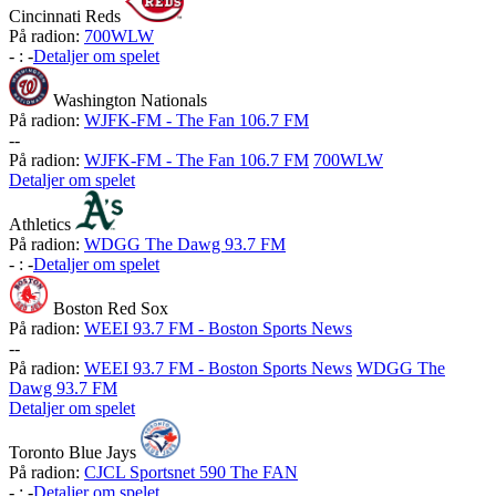
Cincinnati Reds
På radion:
700WLW
-
:
-
Detaljer om spelet
Washington Nationals
På radion:
WJFK-FM - The Fan 106.7 FM
-
-
På radion:
WJFK-FM - The Fan 106.7 FM
700WLW
Detaljer om spelet
Athletics
På radion:
WDGG The Dawg 93.7 FM
-
:
-
Detaljer om spelet
Boston Red Sox
På radion:
WEEI 93.7 FM - Boston Sports News
-
-
På radion:
WEEI 93.7 FM - Boston Sports News
WDGG The
Dawg 93.7 FM
Detaljer om spelet
Toronto Blue Jays
På radion:
CJCL Sportsnet 590 The FAN
-
:
-
Detaljer om spelet