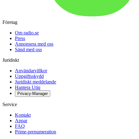
Företag
Om radio.se
Press
Annonsera med oss
Sänd med oss
Juridiskt
Användarvillkor
Uppgiftsskydd
Juridiskt meddelande
Hantera Utiq
Privacy-Manager
Service
Kontakt
Appar
FAQ
Prime-prenumeration