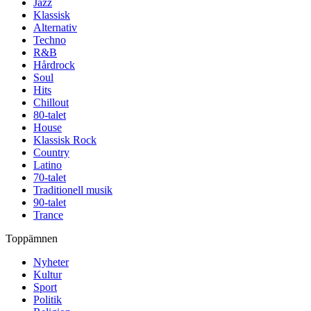
Jazz
Klassisk
Alternativ
Techno
R&B
Hårdrock
Soul
Hits
Chillout
80-talet
House
Klassisk Rock
Country
Latino
70-talet
Traditionell musik
90-talet
Trance
Toppämnen
Nyheter
Kultur
Sport
Politik