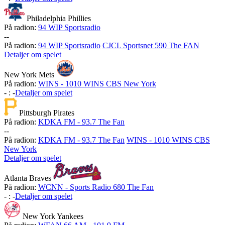
Philadelphia Phillies
På radion:
94 WIP Sportsradio
-
-
På radion:
94 WIP Sportsradio
CJCL Sportsnet 590 The FAN
Detaljer om spelet
New York Mets
På radion:
WINS - 1010 WINS CBS New York
-
:
-
Detaljer om spelet
Pittsburgh Pirates
På radion:
KDKA FM - 93.7 The Fan
-
-
På radion:
KDKA FM - 93.7 The Fan
WINS - 1010 WINS CBS
New York
Detaljer om spelet
Atlanta Braves
På radion:
WCNN - Sports Radio 680 The Fan
-
:
-
Detaljer om spelet
New York Yankees