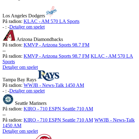
Los Angeles Dodgers
På radion:
KLAC - AM 570 LA Sports
-
:
-
Detaljer om spelet
Arizona Diamondbacks
På radion:
KMVP - Arizona Sports 98.7 FM
-
-
På radion:
KMVP - Arizona Sports 98.7 FM
KLAC - AM 570 LA
Sports
Detaljer om spelet
Tampa Bay Rays
På radion:
WWJB - News-Talk 1450 AM
-
:
-
Detaljer om spelet
Seattle Mariners
På radion:
KIRO - 710 ESPN Seattle 710 AM
-
-
På radion:
KIRO - 710 ESPN Seattle 710 AM
WWJB - News-Talk
1450 AM
Detaljer om spelet