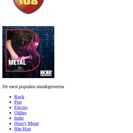
De mest populära musikgenrerna
Rock
Pop
Electro
Oldies
Indie
Heavy Metal
Hip Hop