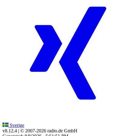
Sverige
v8.12.4
| © 2007-
2026
radio.de GmbH