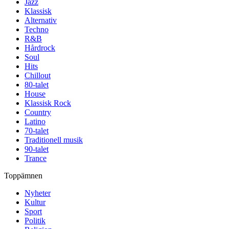
Jazz
Klassisk
Alternativ
Techno
R&B
Hårdrock
Soul
Hits
Chillout
80-talet
House
Klassisk Rock
Country
Latino
70-talet
Traditionell musik
90-talet
Trance
Toppämnen
Nyheter
Kultur
Sport
Politik