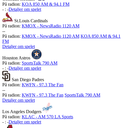
På radion:
KOA 850 AM & 94.1 FM
-
:
-
Detaljer om spelet
St.Louis Cardinals
På radion:
KMOX - NewsRadio 1120 AM
-
-
På radion:
KMOX - NewsRadio 1120 AM
KOA 850 AM & 94.1
FM
Detaljer om spelet
Houston Astros
På radion:
SportsTalk 790 AM
-
:
-
Detaljer om spelet
San Diego Padres
På radion:
KWFN - 97.3 The Fan
-
-
På radion:
KWFN - 97.3 The Fan
SportsTalk 790 AM
Detaljer om spelet
Los Angeles Dodgers
På radion:
KLAC - AM 570 LA Sports
-
:
-
Detaljer om spelet