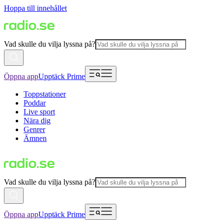
Hoppa till innehållet
Vad skulle du vilja lyssna på?
Öppna app
Upptäck Prime
Toppstationer
Poddar
Live sport
Nära dig
Genrer
Ämnen
Vad skulle du vilja lyssna på?
Öppna app
Upptäck Prime