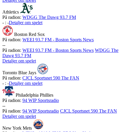
Detaljer om spelet
Athletics
På radion:
WDGG The Dawg 93.7 FM
-
:
-
Detaljer om spelet
Boston Red Sox
På radion:
WEEI 93.7 FM - Boston Sports News
-
-
På radion:
WEEI 93.7 FM - Boston Sports News
WDGG The
Dawg 93.7 FM
Detaljer om spelet
Toronto Blue Jays
På radion:
CJCL Sportsnet 590 The FAN
-
:
-
Detaljer om spelet
Philadelphia Phillies
På radion:
94 WIP Sportsradio
-
-
På radion:
94 WIP Sportsradio
CJCL Sportsnet 590 The FAN
Detaljer om spelet
New York Mets