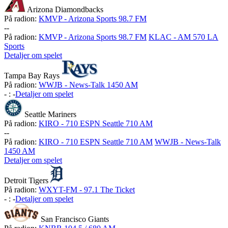
Arizona Diamondbacks
På radion:
KMVP - Arizona Sports 98.7 FM
-
-
På radion:
KMVP - Arizona Sports 98.7 FM
KLAC - AM 570 LA
Sports
Detaljer om spelet
Tampa Bay Rays
På radion:
WWJB - News-Talk 1450 AM
-
:
-
Detaljer om spelet
Seattle Mariners
På radion:
KIRO - 710 ESPN Seattle 710 AM
-
-
På radion:
KIRO - 710 ESPN Seattle 710 AM
WWJB - News-Talk
1450 AM
Detaljer om spelet
Detroit Tigers
På radion:
WXYT-FM - 97.1 The Ticket
-
:
-
Detaljer om spelet
San Francisco Giants