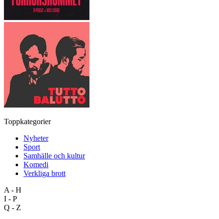
Toppkategorier
Nyheter
Sport
Samhälle och kultur
Komedi
Verkliga brott
A - H
I - P
Q - Z