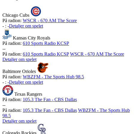
Chicago Cubs
På radion:
WSCR - 670 AM The Score
-
:
-
Detaljer om spelet
Kansas City Royals
På radion:
610 Sports Radio KCSP
-
-
På radion:
610 Sports Radio KCSP
WSCR - 670 AM The Score
Detaljer om spelet
Baltimore Orioles
På radion:
WBZFM - The Sports Hub 98.5
-
:
-
Detaljer om spelet
Texas Rangers
På radion:
105.3 The Fan - CBS Dallas
-
-
På radion:
105.3 The Fan - CBS Dallas
WBZFM - The Sports Hub
98.5
Detaljer om spelet
Colorado Rockies