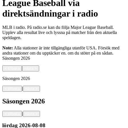
League Baseball via
direktsändningar i radio
MLB i radio. På radio.se kan du följa Major League Baseball.
Upplev alla resultat live och lyssna på matcher från den aktuella
speldagen.
Note:
Alla stationer är inte tillgängliga utanför USA. Försök med
andra stationer om du upptäcker en.
om du stöter på en sådan.
Säsongen
2026
<
tillbaka
nästa
>
Säsongen
2026
|
<
tillbaka
nästa
>
Säsongen
2026
|
<
tillbaka
nästa
>
lördag
2026-08-08