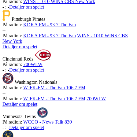
På radion:
WINS - 1010 WINS CBS New York
-
:
-
Detaljer om spelet
Pittsburgh Pirates
På radion:
KDKA FM - 93.7 The Fan
-
-
På radion:
KDKA FM - 93.7 The Fan
WINS - 1010 WINS CBS
New York
Detaljer om spelet
Cincinnati Reds
På radion:
700WLW
-
:
-
Detaljer om spelet
Washington Nationals
På radion:
WJFK-FM - The Fan 106.7 FM
-
-
På radion:
WJFK-FM - The Fan 106.7 FM
700WLW
Detaljer om spelet
Minnesota Twins
På radion:
WCCO - News Talk 830
-
:
-
Detaljer om spelet