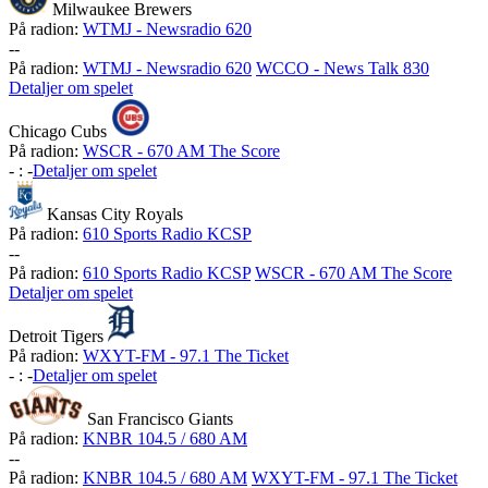
Milwaukee Brewers
På radion:
WTMJ - Newsradio 620
-
-
På radion:
WTMJ - Newsradio 620
WCCO - News Talk 830
Detaljer om spelet
Chicago Cubs
På radion:
WSCR - 670 AM The Score
-
:
-
Detaljer om spelet
Kansas City Royals
På radion:
610 Sports Radio KCSP
-
-
På radion:
610 Sports Radio KCSP
WSCR - 670 AM The Score
Detaljer om spelet
Detroit Tigers
På radion:
WXYT-FM - 97.1 The Ticket
-
:
-
Detaljer om spelet
San Francisco Giants
På radion:
KNBR 104.5 / 680 AM
-
-
På radion:
KNBR 104.5 / 680 AM
WXYT-FM - 97.1 The Ticket