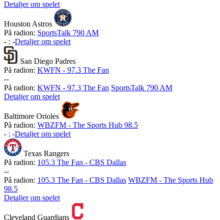
Detaljer om spelet
Houston Astros
På radion:
SportsTalk 790 AM
-
:
-
Detaljer om spelet
San Diego Padres
På radion:
KWFN - 97.3 The Fan
-
-
På radion:
KWFN - 97.3 The Fan
SportsTalk 790 AM
Detaljer om spelet
Baltimore Orioles
På radion:
WBZFM - The Sports Hub 98.5
-
:
-
Detaljer om spelet
Texas Rangers
På radion:
105.3 The Fan - CBS Dallas
-
-
På radion:
105.3 The Fan - CBS Dallas
WBZFM - The Sports Hub
98.5
Detaljer om spelet
Cleveland Guardians