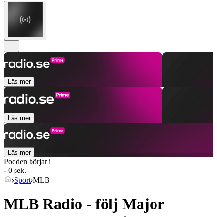
Läs mer
Läs mer
Läs mer
Podden börjar i
- 0 sek.
Sport
MLB
MLB Radio - följ Major