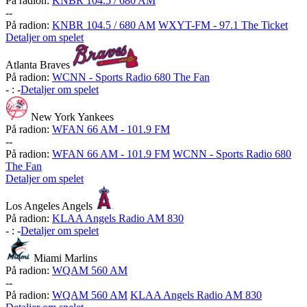
På radion:
KNBR 104.5 / 680 AM
-
-
På radion:
KNBR 104.5 / 680 AM
WXYT-FM - 97.1 The Ticket
Detaljer om spelet
Atlanta Braves
På radion:
WCNN - Sports Radio 680 The Fan
-
:
-
Detaljer om spelet
New York Yankees
På radion:
WFAN 66 AM - 101.9 FM
-
-
På radion:
WFAN 66 AM - 101.9 FM
WCNN - Sports Radio 680
The Fan
Detaljer om spelet
Los Angeles Angels
På radion:
KLAA Angels Radio AM 830
-
:
-
Detaljer om spelet
Miami Marlins
På radion:
WQAM 560 AM
-
-
På radion:
WQAM 560 AM
KLAA Angels Radio AM 830