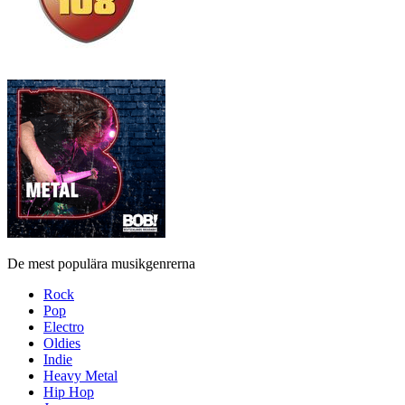
De mest populära musikgenrerna
Rock
Pop
Electro
Oldies
Indie
Heavy Metal
Hip Hop