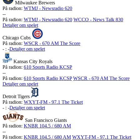
Milwaukee Brewers
På radion:
WTMJ - Newsradio 620
-
-
På radion:
WTMJ - Newsradio 620
WCCO - News Talk 830
Detaljer om spelet
Chicago Cubs
På radion:
WSCR - 670 AM The Score
-
:
-
Detaljer om spelet
Kansas City Royals
På radion:
610 Sports Radio KCSP
-
-
På radion:
610 Sports Radio KCSP
WSCR - 670 AM The Score
Detaljer om spelet
Detroit Tigers
På radion:
WXYT-FM - 97.1 The Ticket
-
:
-
Detaljer om spelet
San Francisco Giants
På radion:
KNBR 104.5 / 680 AM
-
-
På radion:
KNBR 104.5 / 680 AM
WXYT-FM - 97.1 The Ticket