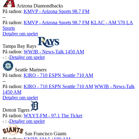
Arizona Diamondbacks
På radion:
KMVP - Arizona Sports 98.7 FM
-
-
På radion:
KMVP - Arizona Sports 98.7 FM
KLAC - AM 570 LA
Sports
Detaljer om spelet
Tampa Bay Rays
På radion:
WWJB - News-Talk 1450 AM
-
:
-
Detaljer om spelet
Seattle Mariners
På radion:
KIRO - 710 ESPN Seattle 710 AM
-
-
På radion:
KIRO - 710 ESPN Seattle 710 AM
WWJB - News-Talk
1450 AM
Detaljer om spelet
Detroit Tigers
På radion:
WXYT-FM - 97.1 The Ticket
-
:
-
Detaljer om spelet
San Francisco Giants