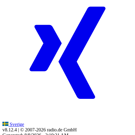
Sverige
v8.12.4
| © 2007-
2026
radio.de GmbH