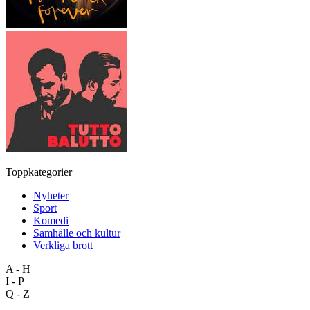
Toppkategorier
Nyheter
Sport
Komedi
Samhälle och kultur
Verkliga brott
A - H
I - P
Q - Z