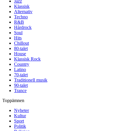
Jazz
Klassisk
Alternativ
Techno
R&B
Hårdrock
Soul
Hits
Chillout
80-talet
House
Klassisk Rock
Country
Latino
70-talet
Traditionell musik
90-talet
Trance
Toppämnen
Nyheter
Kultur
Sport
Politik