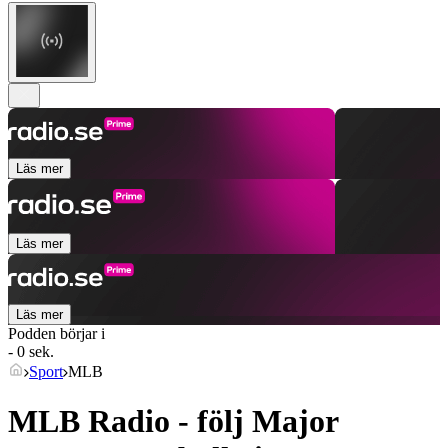
Läs mer
Läs mer
Läs mer
Podden börjar i
- 0 sek.
Sport
MLB
MLB Radio - följ Major