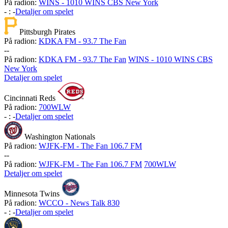
På radion:
WINS - 1010 WINS CBS New York
-
:
-
Detaljer om spelet
Pittsburgh Pirates
På radion:
KDKA FM - 93.7 The Fan
-
-
På radion:
KDKA FM - 93.7 The Fan
WINS - 1010 WINS CBS
New York
Detaljer om spelet
Cincinnati Reds
På radion:
700WLW
-
:
-
Detaljer om spelet
Washington Nationals
På radion:
WJFK-FM - The Fan 106.7 FM
-
-
På radion:
WJFK-FM - The Fan 106.7 FM
700WLW
Detaljer om spelet
Minnesota Twins
På radion:
WCCO - News Talk 830
-
:
-
Detaljer om spelet