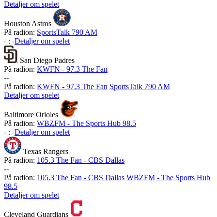
Detaljer om spelet
Houston Astros
På radion:
SportsTalk 790 AM
-
:
-
Detaljer om spelet
San Diego Padres
På radion:
KWFN - 97.3 The Fan
-
-
På radion:
KWFN - 97.3 The Fan
SportsTalk 790 AM
Detaljer om spelet
Baltimore Orioles
På radion:
WBZFM - The Sports Hub 98.5
-
:
-
Detaljer om spelet
Texas Rangers
På radion:
105.3 The Fan - CBS Dallas
-
-
På radion:
105.3 The Fan - CBS Dallas
WBZFM - The Sports Hub
98.5
Detaljer om spelet
Cleveland Guardians