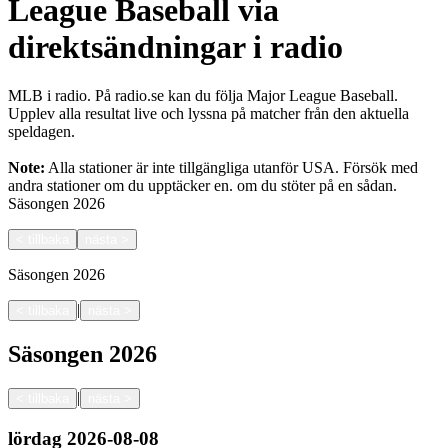
League Baseball via
direktsändningar i radio
MLB i radio. På radio.se kan du följa Major League Baseball.
Upplev alla resultat live och lyssna på matcher från den aktuella
speldagen.
Note:
Alla stationer är inte tillgängliga utanför USA. Försök med
andra stationer om du upptäcker en.
om du stöter på en sådan.
Säsongen
2026
<
tillbaka
nästa
>
Säsongen
2026
|
<
tillbaka
nästa
>
Säsongen
2026
|
<
tillbaka
nästa
>
lördag
2026-08-08