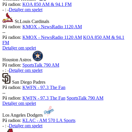
På radion:
KOA 850 AM & 94.1 FM
-
:
-
Detaljer om spelet
St.Louis Cardinals
På radion:
KMOX - NewsRadio 1120 AM
-
-
På radion:
KMOX - NewsRadio 1120 AM
KOA 850 AM & 94.1
FM
Detaljer om spelet
Houston Astros
På radion:
SportsTalk 790 AM
-
:
-
Detaljer om spelet
San Diego Padres
På radion:
KWFN - 97.3 The Fan
-
-
På radion:
KWFN - 97.3 The Fan
SportsTalk 790 AM
Detaljer om spelet
Los Angeles Dodgers
På radion:
KLAC - AM 570 LA Sports
-
:
-
Detaljer om spelet