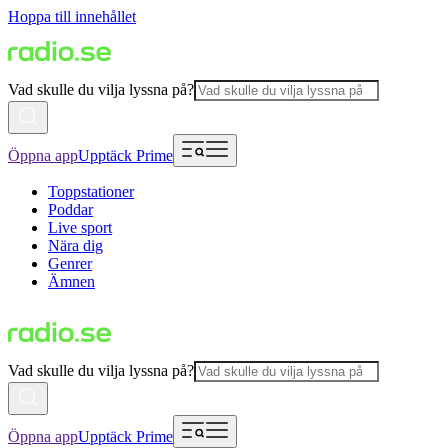
Hoppa till innehållet
Vad skulle du vilja lyssna på?
Öppna app
Upptäck Prime
Toppstationer
Poddar
Live sport
Nära dig
Genrer
Ämnen
Vad skulle du vilja lyssna på?
Öppna app
Upptäck Prime