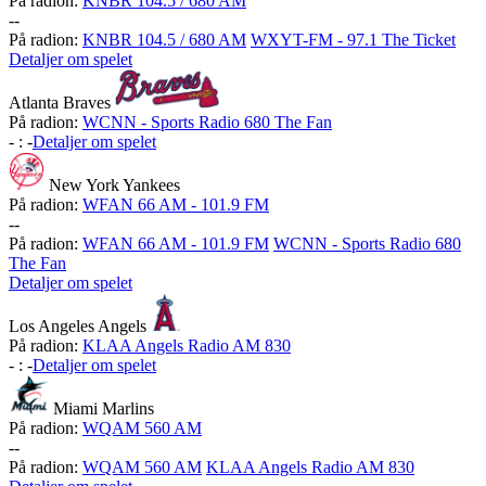
På radion:
KNBR 104.5 / 680 AM
-
-
På radion:
KNBR 104.5 / 680 AM
WXYT-FM - 97.1 The Ticket
Detaljer om spelet
Atlanta Braves
På radion:
WCNN - Sports Radio 680 The Fan
-
:
-
Detaljer om spelet
New York Yankees
På radion:
WFAN 66 AM - 101.9 FM
-
-
På radion:
WFAN 66 AM - 101.9 FM
WCNN - Sports Radio 680
The Fan
Detaljer om spelet
Los Angeles Angels
På radion:
KLAA Angels Radio AM 830
-
:
-
Detaljer om spelet
Miami Marlins
På radion:
WQAM 560 AM
-
-
På radion:
WQAM 560 AM
KLAA Angels Radio AM 830