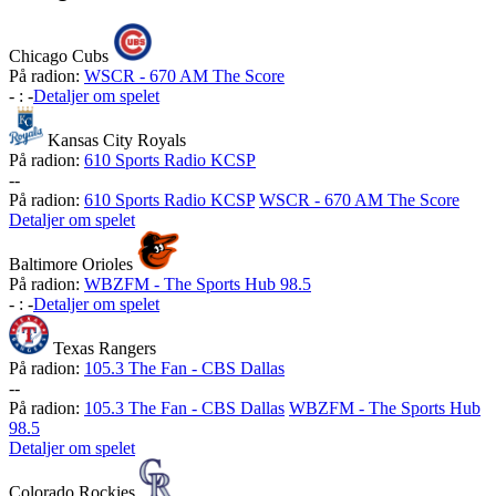
Chicago Cubs
På radion:
WSCR - 670 AM The Score
-
:
-
Detaljer om spelet
Kansas City Royals
På radion:
610 Sports Radio KCSP
-
-
På radion:
610 Sports Radio KCSP
WSCR - 670 AM The Score
Detaljer om spelet
Baltimore Orioles
På radion:
WBZFM - The Sports Hub 98.5
-
:
-
Detaljer om spelet
Texas Rangers
På radion:
105.3 The Fan - CBS Dallas
-
-
På radion:
105.3 The Fan - CBS Dallas
WBZFM - The Sports Hub
98.5
Detaljer om spelet
Colorado Rockies