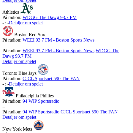
Detaljer om spelet
Athletics
På radion:
WDGG The Dawg 93.7 FM
-
:
-
Detaljer om spelet
Boston Red Sox
På radion:
WEEI 93.7 FM - Boston Sports News
-
-
På radion:
WEEI 93.7 FM - Boston Sports News
WDGG The
Dawg 93.7 FM
Detaljer om spelet
Toronto Blue Jays
På radion:
CJCL Sportsnet 590 The FAN
-
:
-
Detaljer om spelet
Philadelphia Phillies
På radion:
94 WIP Sportsradio
-
-
På radion:
94 WIP Sportsradio
CJCL Sportsnet 590 The FAN
Detaljer om spelet
New York Mets