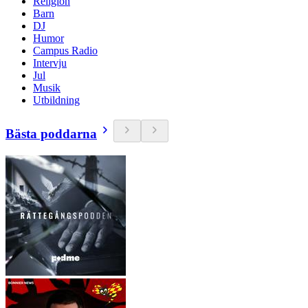
Religion
Barn
DJ
Humor
Campus Radio
Intervju
Jul
Musik
Utbildning
Bästa poddarna