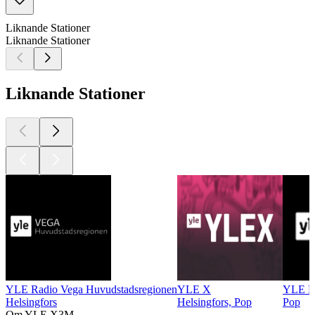
Liknande Stationer
Liknande Stationer
Liknande Stationer
YLE Radio Vega Huvudstadsregionen
YLE X
YLE Ra
Helsingfors
Helsingfors, Pop
Pop
Om YLE X3M