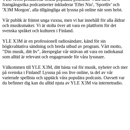
framgångsrika podcastserier inkluderar 'Efter Nio', 'Sportliv' och
'X3M Morgon', alla tillgängliga att lyssna på online när som helst.
Vår publik är främst unga vuxna, men vi har innehåll för alla åldrar
och musiksmaker. Vi är stolta över att vara en plattform för det
svenska språket och kulturen i Finland.
YLE X3M är en professionell radiosändare, känd för sin
högkvalitativa sändning och breda utbud av program. Vårt motto,
"Din musik, ditt liv", återspeglar vår strävan att vara en radiokanal
som alltid är relevant och engagerande för våra lyssnare.
Välkommen till YLE X3M, ditt bästa val för musik, nyheter och mer
på svenska i Finland! Lyssna på oss live online, ta del av vår
varierade spellista och upptäck våra populära podcasts. Oavsett var
du befinner dig kan du alltid njuta av YLE X3M via internetradio.
Stationens webbplats