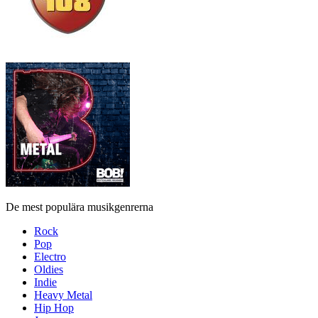
De mest populära musikgenrerna
Rock
Pop
Electro
Oldies
Indie
Heavy Metal
Hip Hop