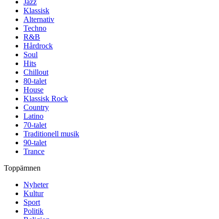
Jazz
Klassisk
Alternativ
Techno
R&B
Hårdrock
Soul
Hits
Chillout
80-talet
House
Klassisk Rock
Country
Latino
70-talet
Traditionell musik
90-talet
Trance
Toppämnen
Nyheter
Kultur
Sport
Politik