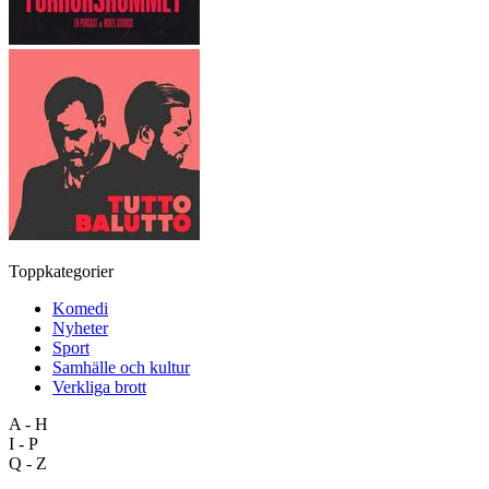
Toppkategorier
Komedi
Nyheter
Sport
Samhälle och kultur
Verkliga brott
A - H
I - P
Q - Z