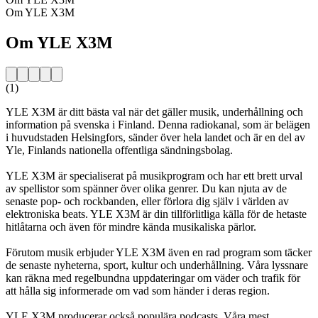
Om YLE X3M
Om YLE X3M
(1)
YLE X3M är ditt bästa val när det gäller musik, underhållning och
information på svenska i Finland. Denna radiokanal, som är belägen
i huvudstaden Helsingfors, sänder över hela landet och är en del av
Yle, Finlands nationella offentliga sändningsbolag.
YLE X3M är specialiserat på musikprogram och har ett brett urval
av spellistor som spänner över olika genrer. Du kan njuta av de
senaste pop- och rockbanden, eller förlora dig själv i världen av
elektroniska beats. YLE X3M är din tillförlitliga källa för de hetaste
hitlåtarna och även för mindre kända musikaliska pärlor.
Förutom musik erbjuder YLE X3M även en rad program som täcker
de senaste nyheterna, sport, kultur och underhållning. Våra lyssnare
kan räkna med regelbundna uppdateringar om väder och trafik för
att hålla sig informerade om vad som händer i deras region.
YLE X3M producerar också populära podcasts. Våra mest