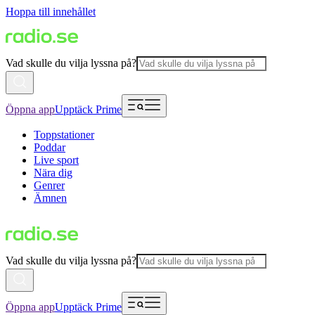
Hoppa till innehållet
Vad skulle du vilja lyssna på?
Öppna app
Upptäck Prime
Toppstationer
Poddar
Live sport
Nära dig
Genrer
Ämnen
Vad skulle du vilja lyssna på?
Öppna app
Upptäck Prime