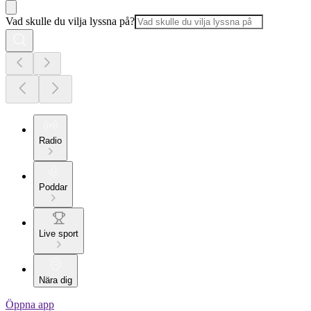
Vad skulle du vilja lyssna på?
Radio
Poddar
Live sport
Nära dig
Öppna app