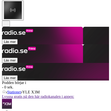
Läs mer
Läs mer
Läs mer
Podden börjar i
- 0 sek.
Stationer
YLE X3M
Lyssna gratis på den här radiokanalen i appen: