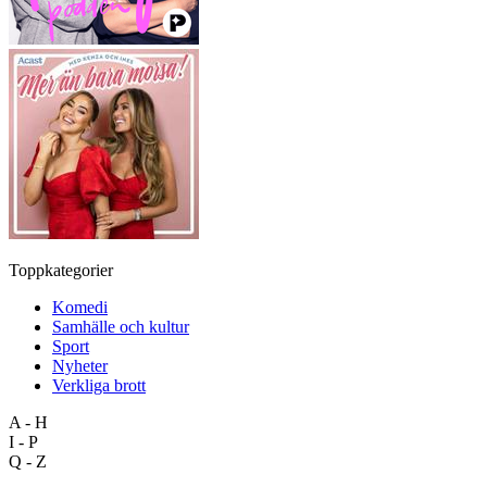
Toppkategorier
Komedi
Samhälle och kultur
Sport
Nyheter
Verkliga brott
A - H
I - P
Q - Z