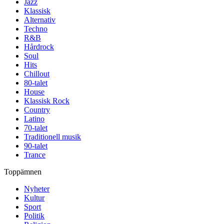
Jazz
Klassisk
Alternativ
Techno
R&B
Hårdrock
Soul
Hits
Chillout
80-talet
House
Klassisk Rock
Country
Latino
70-talet
Traditionell musik
90-talet
Trance
Toppämnen
Nyheter
Kultur
Sport
Politik