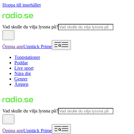
Hoppa till innehållet
Vad skulle du vilja lyssna på?
Öppna app
Upptäck Prime
Toppstationer
Poddar
Live sport
Nära dig
Genrer
Ämnen
Vad skulle du vilja lyssna på?
Öppna app
Upptäck Prime