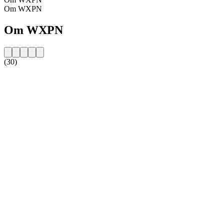
Om WXPN
Om WXPN
(30)
Stationens webbplats