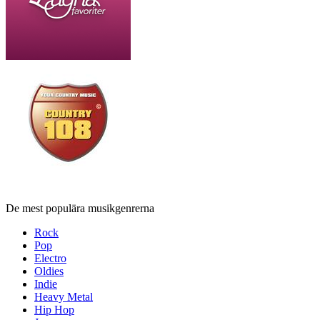
De mest populära musikgenrerna
Rock
Pop
Electro
Oldies
Indie
Heavy Metal
Hip Hop