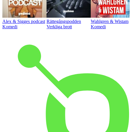
Alex & Sigges podcast
Rättegångspodden
Wahlgren & Wistam
Komedi
Verkliga brott
Komedi