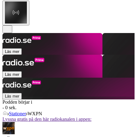
Läs mer
Läs mer
Läs mer
Podden börjar i
- 0 sek.
Stationer
WXPN
Lyssna gratis på den här radiokanalen i appen: