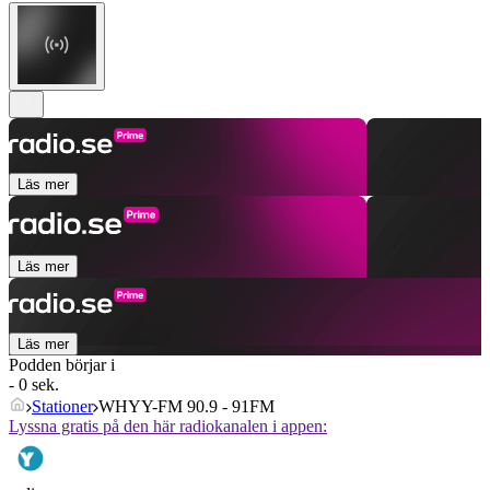
Läs mer
Läs mer
Läs mer
Podden börjar i
- 0 sek.
Stationer
WHYY-FM 90.9 - 91FM
Lyssna gratis på den här radiokanalen i appen: