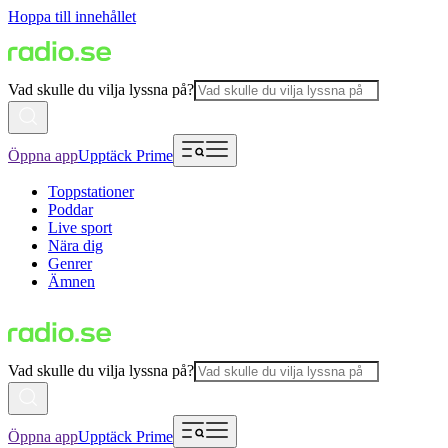
Hoppa till innehållet
Vad skulle du vilja lyssna på?
Öppna app
Upptäck Prime
Toppstationer
Poddar
Live sport
Nära dig
Genrer
Ämnen
Vad skulle du vilja lyssna på?
Öppna app
Upptäck Prime