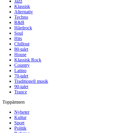
Jazz
Klassisk
Alternativ
Techno
R&B
Hårdrock
Soul
Hits
Chillout
80-talet
House
Klassisk Rock
Country
Latino
70-talet
Traditionell musik
90-talet
Trance
Toppämnen
Nyheter
Kultur
Sport
Politik