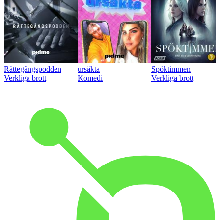
Rättegångspodden
ursäkta
Spöktimmen
Verkliga brott
Komedi
Verkliga brott