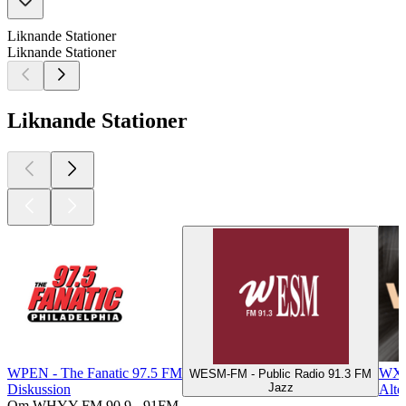
Liknande Stationer
Liknande Stationer
Liknande Stationer
WPEN - The Fanatic 97.5 FM
WX
WESM-FM - Public Radio 91.3 FM
Jazz
Diskussion
Alte
Om WHYY-FM 90.9 - 91FM