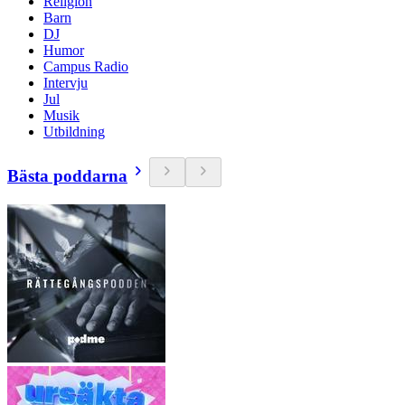
Religion
Barn
DJ
Humor
Campus Radio
Intervju
Jul
Musik
Utbildning
Bästa poddarna