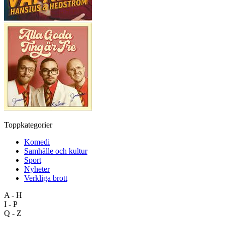
Toppkategorier
Komedi
Samhälle och kultur
Sport
Nyheter
Verkliga brott
A - H
I - P
Q - Z