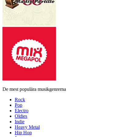
De mest populära musikgenrerna
Rock
Pop
Electro
Oldies
Indie
Heavy Metal
Hip Hop