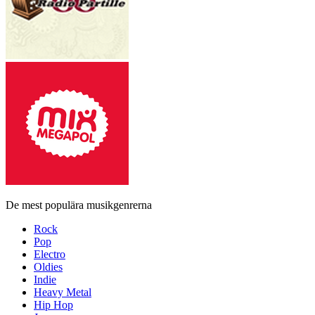
De mest populära musikgenrerna
Rock
Pop
Electro
Oldies
Indie
Heavy Metal
Hip Hop