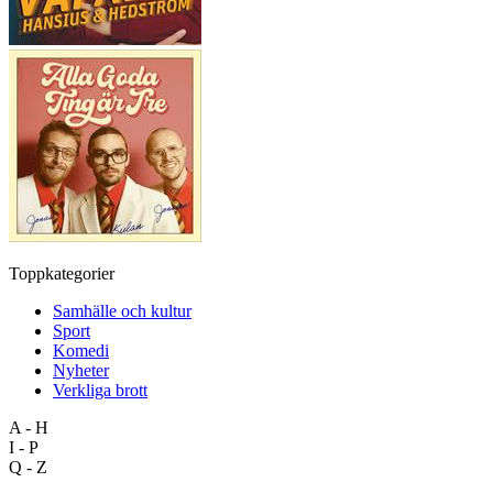
Toppkategorier
Samhälle och kultur
Sport
Komedi
Nyheter
Verkliga brott
A - H
I - P
Q - Z