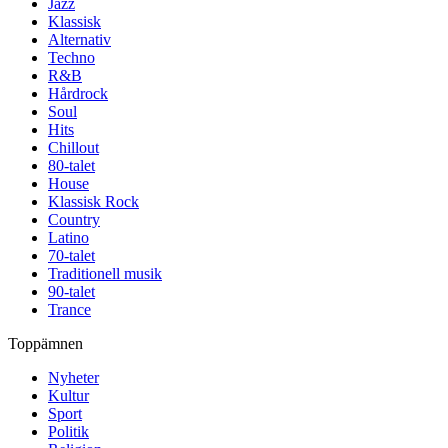
Jazz
Klassisk
Alternativ
Techno
R&B
Hårdrock
Soul
Hits
Chillout
80-talet
House
Klassisk Rock
Country
Latino
70-talet
Traditionell musik
90-talet
Trance
Toppämnen
Nyheter
Kultur
Sport
Politik