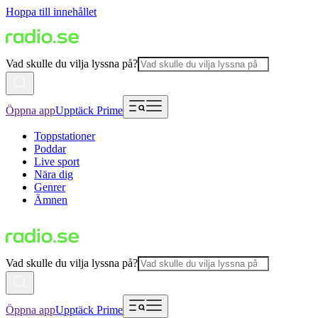
Hoppa till innehållet
Vad skulle du vilja lyssna på?
Öppna app
Upptäck Prime
Toppstationer
Poddar
Live sport
Nära dig
Genrer
Ämnen
Vad skulle du vilja lyssna på?
Öppna app
Upptäck Prime