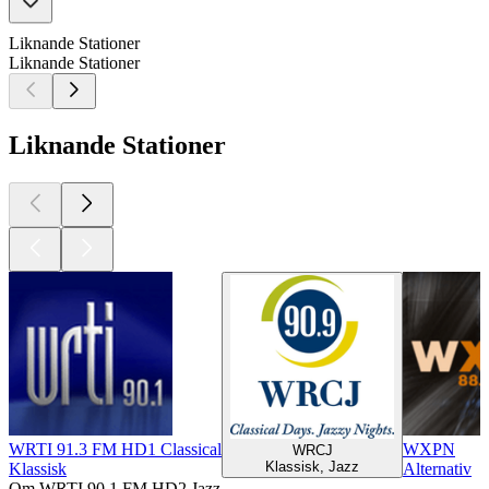
Liknande Stationer
Liknande Stationer
Liknande Stationer
WRTI 91.3 FM HD1 Classical
WXPN
WRCJ
Klassisk, Jazz
Klassisk
Alternativ
Om WRTI 90.1 FM HD2 Jazz