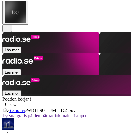
Läs mer
Läs mer
Läs mer
Podden börjar i
- 0 sek.
Stationer
WRTI 90.1 FM HD2 Jazz
Lyssna gratis på den här radiokanalen i appen: