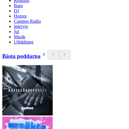
Religion
Barn
DJ
Humor
Campus Radio
Intervju
Jul
Musik
Utbildning
Bästa poddarna