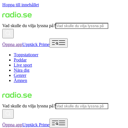
Hoppa till innehållet
Vad skulle du vilja lyssna på?
Öppna app
Upptäck Prime
Toppstationer
Poddar
Live sport
Nära dig
Genrer
Ämnen
Vad skulle du vilja lyssna på?
Öppna app
Upptäck Prime