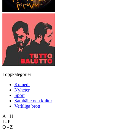
Toppkategorier
Komedi
Nyheter
Sport
Samhälle och kultur
Verkliga brott
A - H
I - P
Q - Z