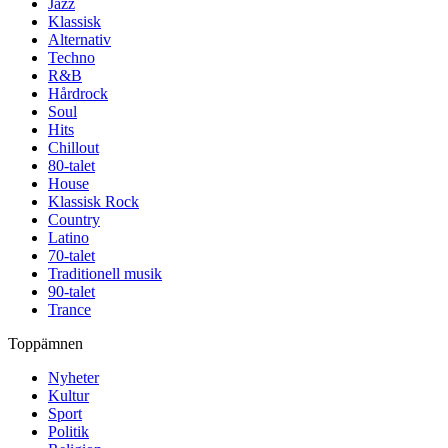
Jazz
Klassisk
Alternativ
Techno
R&B
Hårdrock
Soul
Hits
Chillout
80-talet
House
Klassisk Rock
Country
Latino
70-talet
Traditionell musik
90-talet
Trance
Toppämnen
Nyheter
Kultur
Sport
Politik