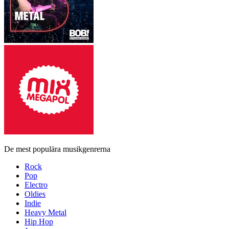
De mest populära musikgenrerna
Rock
Pop
Electro
Oldies
Indie
Heavy Metal
Hip Hop