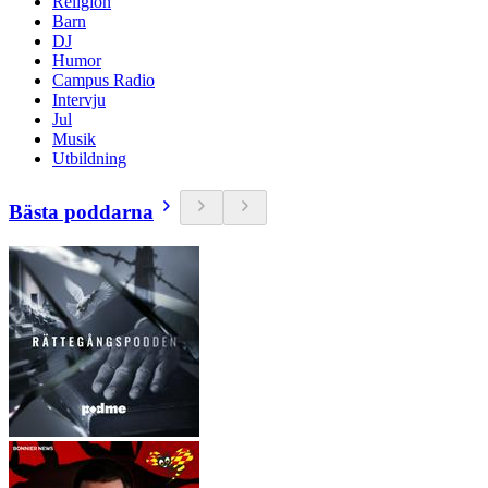
Religion
Barn
DJ
Humor
Campus Radio
Intervju
Jul
Musik
Utbildning
Bästa poddarna