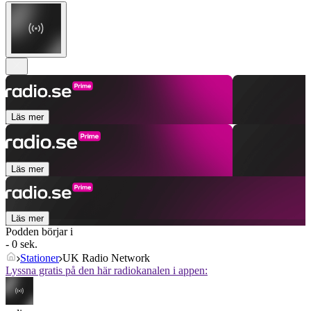
Läs mer
Läs mer
Läs mer
Podden börjar i
- 0 sek.
Stationer
UK Radio Network
Lyssna gratis på den här radiokanalen i appen: