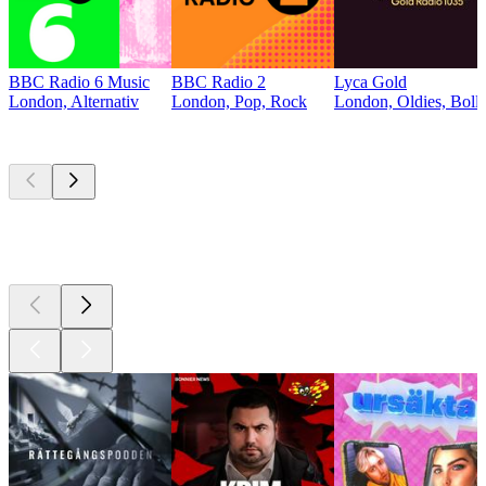
BBC Radio 6 Music
BBC Radio 2
Lyca Gold
London, Alternativ
London, Pop, Rock
London, Oldies, Bol
Bästa
poddarna
Bästa
poddarna
Bästa
poddarna