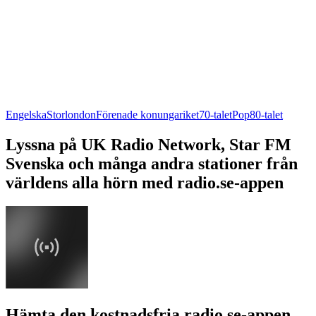
Engelska
Storlondon
Förenade konungariket
70-talet
Pop
80-talet
Lyssna på UK Radio Network, Star FM
Svenska och många andra stationer från
världens alla hörn med radio.se-appen
Hämta den kostnadsfria radio.se-appen