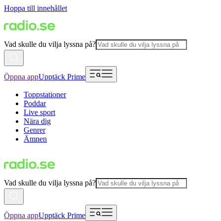
Hoppa till innehållet
Vad skulle du vilja lyssna på?
Öppna app
Upptäck Prime
Toppstationer
Poddar
Live sport
Nära dig
Genrer
Ämnen
Vad skulle du vilja lyssna på?
Öppna app
Upptäck Prime