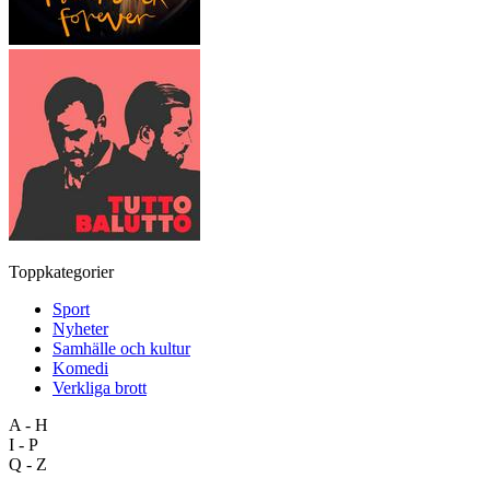
Toppkategorier
Sport
Nyheter
Samhälle och kultur
Komedi
Verkliga brott
A - H
I - P
Q - Z