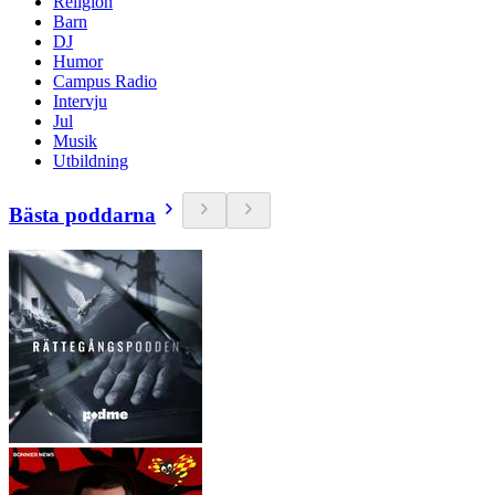
Religion
Barn
DJ
Humor
Campus Radio
Intervju
Jul
Musik
Utbildning
Bästa poddarna