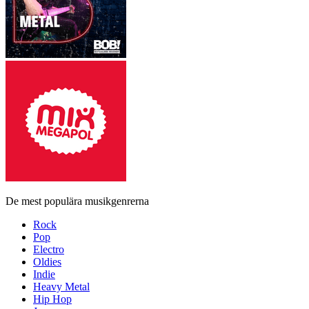
De mest populära musikgenrerna
Rock
Pop
Electro
Oldies
Indie
Heavy Metal
Hip Hop