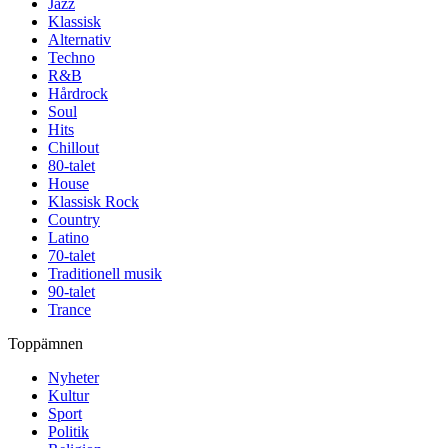
Jazz
Klassisk
Alternativ
Techno
R&B
Hårdrock
Soul
Hits
Chillout
80-talet
House
Klassisk Rock
Country
Latino
70-talet
Traditionell musik
90-talet
Trance
Toppämnen
Nyheter
Kultur
Sport
Politik