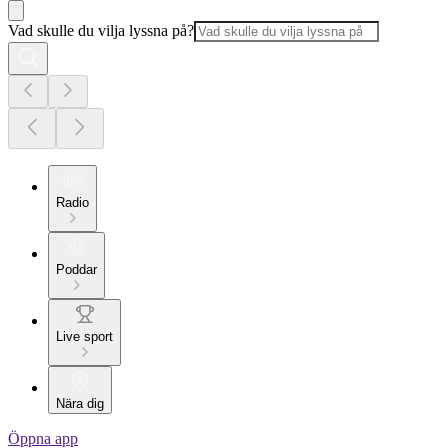
Vad skulle du vilja lyssna på?
Radio
Poddar
Live sport
Nära dig
Öppna app