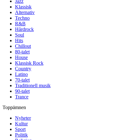
Jazz
Klassisk
Alternativ
Techno
R&B
Hårdrock
Soul
Hits
Chillout
80-talet
House
Klassisk Rock
Country
Latino
70-talet
Traditionell musik
90-talet
Trance
Toppämnen
Nyheter
Kultur
Sport
Politik