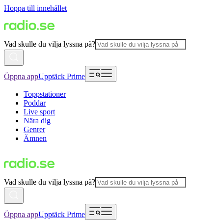
Hoppa till innehållet
Vad skulle du vilja lyssna på?
Öppna app
Upptäck Prime
Toppstationer
Poddar
Live sport
Nära dig
Genrer
Ämnen
Vad skulle du vilja lyssna på?
Öppna app
Upptäck Prime