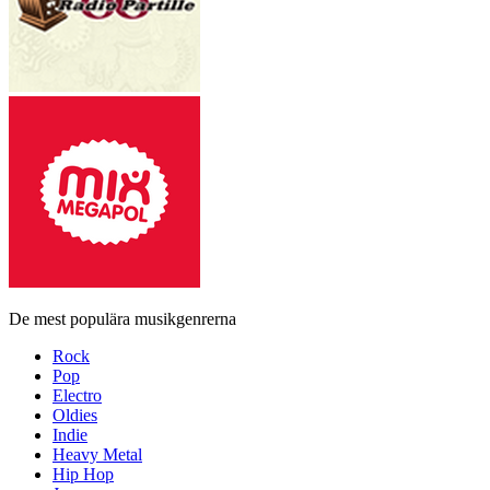
De mest populära musikgenrerna
Rock
Pop
Electro
Oldies
Indie
Heavy Metal
Hip Hop