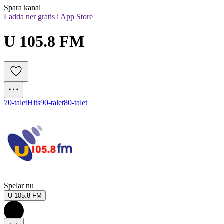
Spara kanal
Ladda ner gratis i App Store
U 105.8 FM
70-talet
Hits
90-talet
80-talet
Spelar nu
U 105.8 FM