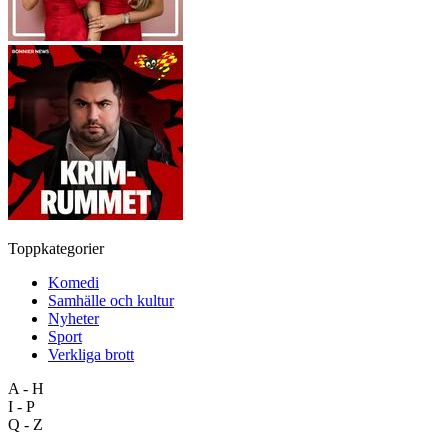
Toppkategorier
Komedi
Samhälle och kultur
Nyheter
Sport
Verkliga brott
A - H
I - P
Q - Z