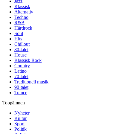
Jazz
Klassisk
Alternativ
Techno
R&B
Hårdrock
Soul
Hits
Chillout
80-talet
House
Klassisk Rock
Country
Latino
70-talet
Traditionell musik
90-talet
Trance
Toppämnen
Nyheter
Kultur
Sport
Politik