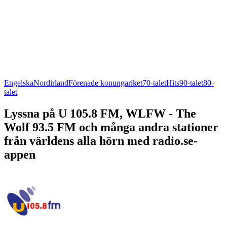
Engelska
Nordirland
Förenade konungariket
70-talet
Hits
90-talet
80-
talet
Lyssna på U 105.8 FM, WLFW - The
Wolf 93.5 FM och många andra stationer
från världens alla hörn med radio.se-
appen