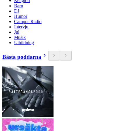
Religion
Barn
DJ
Humor
Campus Radio
Intervju
Jul
Musik
Utbildning
Bästa poddarna