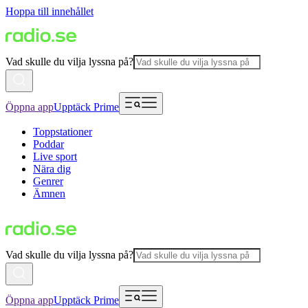
Hoppa till innehållet
Vad skulle du vilja lyssna på?
Öppna app
Upptäck Prime
Toppstationer
Poddar
Live sport
Nära dig
Genrer
Ämnen
Vad skulle du vilja lyssna på?
Öppna app
Upptäck Prime