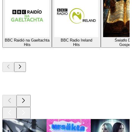
BBC Raidió na Gaeltachta
BBC Radio Ireland
Światło D
Hits
Hits
Gospel
Bästa
poddarna
Bästa
poddarna
Bästa
poddarna