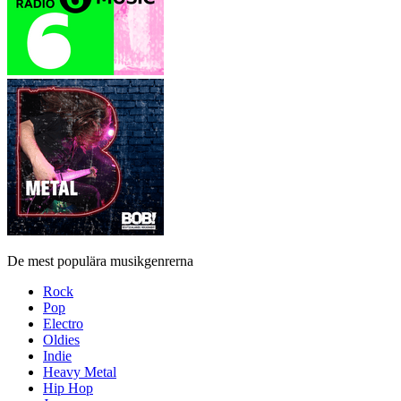
De mest populära musikgenrerna
Rock
Pop
Electro
Oldies
Indie
Heavy Metal
Hip Hop