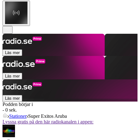
Läs mer
Läs mer
Läs mer
Podden börjar i
- 0 sek.
Stationer
Super Exitos Aruba
Lyssna gratis på den här radiokanalen i appen: