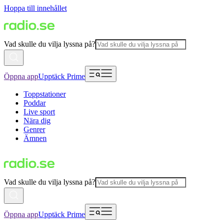
Hoppa till innehållet
Vad skulle du vilja lyssna på?
Öppna app
Upptäck Prime
Toppstationer
Poddar
Live sport
Nära dig
Genrer
Ämnen
Vad skulle du vilja lyssna på?
Öppna app
Upptäck Prime