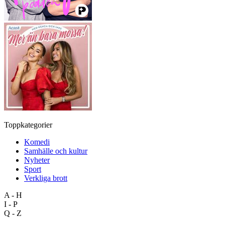
Toppkategorier
Komedi
Samhälle och kultur
Nyheter
Sport
Verkliga brott
A - H
I - P
Q - Z