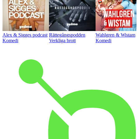
Alex & Sigges podcast
Rättegångspodden
Wahlgren & Wistam
Komedi
Verkliga brott
Komedi