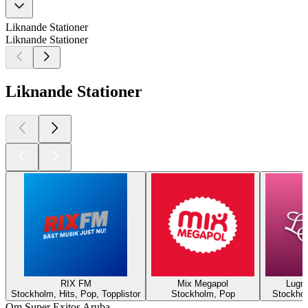
Liknande Stationer
Liknande Stationer
Liknande Stationer
RIX FM
Mix Megapol
Lugna
Stockholm, Hits, Pop, Topplistor
Stockholm, Pop
Stockhol
Om Super Exitos Aruba