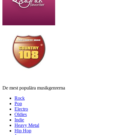
De mest populära musikgenrerna
Rock
Pop
Electro
Oldies
Indie
Heavy Metal
Hip Hop