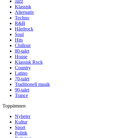
Jazz
Klassisk
Alternativ
Techno
R&B
Hårdrock
Soul
Hits
Chillout
80-talet
House
Klassisk Rock
Country
Latino
70-talet
Traditionell musik
90-talet
Trance
Toppämnen
Nyheter
Kultur
Sport
Politik