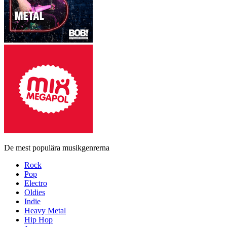
De mest populära musikgenrerna
Rock
Pop
Electro
Oldies
Indie
Heavy Metal
Hip Hop