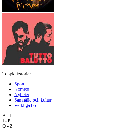
Toppkategorier
Sport
Komedi
Nyheter
Samhälle och kultur
Verkliga brott
A - H
I - P
Q - Z