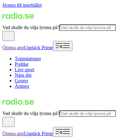
Hoppa till innehållet
Vad skulle du vilja lyssna på?
Öppna app
Upptäck Prime
Toppstationer
Poddar
Live sport
Nära dig
Genrer
Ämnen
Vad skulle du vilja lyssna på?
Öppna app
Upptäck Prime