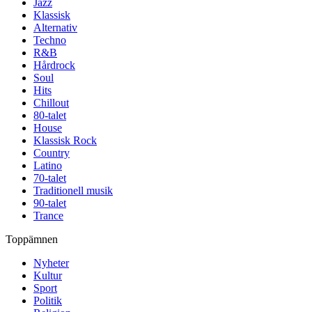
Jazz
Klassisk
Alternativ
Techno
R&B
Hårdrock
Soul
Hits
Chillout
80-talet
House
Klassisk Rock
Country
Latino
70-talet
Traditionell musik
90-talet
Trance
Toppämnen
Nyheter
Kultur
Sport
Politik