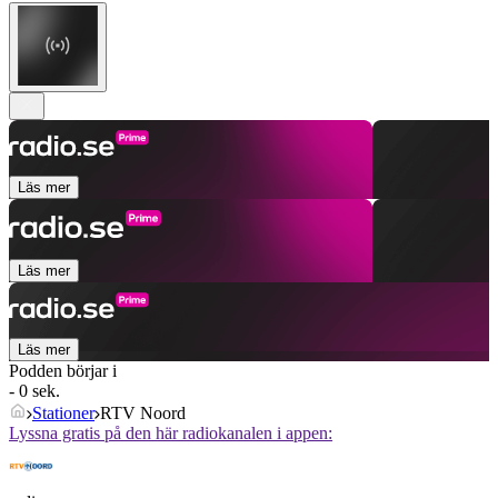
Läs mer
Läs mer
Läs mer
Podden börjar i
- 0 sek.
Stationer
RTV Noord
Lyssna gratis på den här radiokanalen i appen: