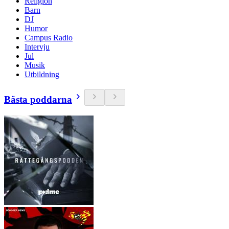
Religion
Barn
DJ
Humor
Campus Radio
Intervju
Jul
Musik
Utbildning
Bästa poddarna