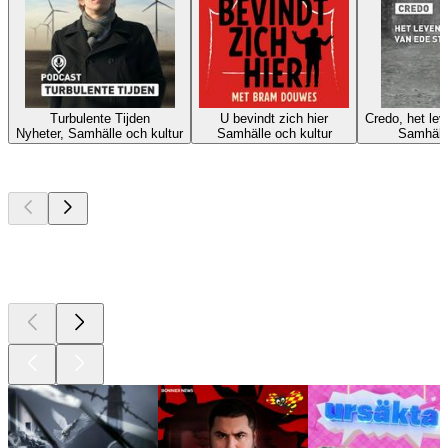
Turbulente Tijden
U bevindt zich hier
Credo, het le
Nyheter, Samhälle och kultur
Samhälle och kultur
Samhälle
Bästa
poddarna
Bästa
poddarna
Bästa
poddarna