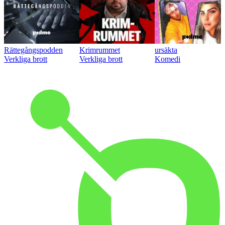
Rättegångspodden
Krimrummet
ursäkta
Verkliga brott
Verkliga brott
Komedi